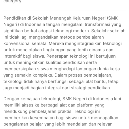
category
Pendidikan di Sekolah Menengah Kejuruan Negeri (SMK
Negeri) di Indonesia tengah mengalami transformasi yang
signifikan berkat adopsi teknologi modern. Sekolah-sekolah
ini tidak lagi mengandalkan metode pembelajaran
konvensional semata. Mereka mengintegrasikan teknologi
untuk menciptakan lingkungan yang lebih dinamis dan
interaktif bagi siswa. Penerapan teknologi ini bertujuan
untuk meningkatkan kualitas pendidikan serta
mempersiapkan siswa menghadapi tantangan dunia kerja
yang semakin kompleks. Dalam proses pembelajaran,
teknologi tidak hanya berfungsi sebagai alat bantu, tetapi
juga menjadi bagian integral dari strategi pendidikan.
Dengan kemajuan teknologi, SMK Negeri di Indonesia kini
memiliki akses ke berbagai alat dan platform yang
mendukung pembelajaran praktis. Teknologi ini
memberikan kesempatan bagi siswa untuk mendapatkan
pengalaman belajar yang lebih mendalam dan relevan