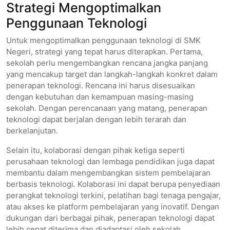
Strategi Mengoptimalkan
Penggunaan Teknologi
Untuk mengoptimalkan penggunaan teknologi di SMK
Negeri, strategi yang tepat harus diterapkan. Pertama,
sekolah perlu mengembangkan rencana jangka panjang
yang mencakup target dan langkah-langkah konkret dalam
penerapan teknologi. Rencana ini harus disesuaikan
dengan kebutuhan dan kemampuan masing-masing
sekolah. Dengan perencanaan yang matang, penerapan
teknologi dapat berjalan dengan lebih terarah dan
berkelanjutan.
Selain itu, kolaborasi dengan pihak ketiga seperti
perusahaan teknologi dan lembaga pendidikan juga dapat
membantu dalam mengembangkan sistem pembelajaran
berbasis teknologi. Kolaborasi ini dapat berupa penyediaan
perangkat teknologi terkini, pelatihan bagi tenaga pengajar,
atau akses ke platform pembelajaran yang inovatif. Dengan
dukungan dari berbagai pihak, penerapan teknologi dapat
lebih cepat diterima dan diadaptasi oleh sekolah.