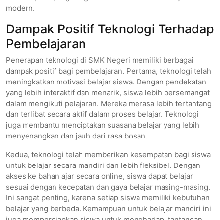
modern.
Dampak Positif Teknologi Terhadap
Pembelajaran
Penerapan teknologi di SMK Negeri memiliki berbagai
dampak positif bagi pembelajaran. Pertama, teknologi telah
meningkatkan motivasi belajar siswa. Dengan pendekatan
yang lebih interaktif dan menarik, siswa lebih bersemangat
dalam mengikuti pelajaran. Mereka merasa lebih tertantang
dan terlibat secara aktif dalam proses belajar. Teknologi
juga membantu menciptakan suasana belajar yang lebih
menyenangkan dan jauh dari rasa bosan.
Kedua, teknologi telah memberikan kesempatan bagi siswa
untuk belajar secara mandiri dan lebih fleksibel. Dengan
akses ke bahan ajar secara online, siswa dapat belajar
sesuai dengan kecepatan dan gaya belajar masing-masing.
Ini sangat penting, karena setiap siswa memiliki kebutuhan
belajar yang berbeda. Kemampuan untuk belajar mandiri ini
juga mempersiapkan siswa untuk menghadapi tantangan