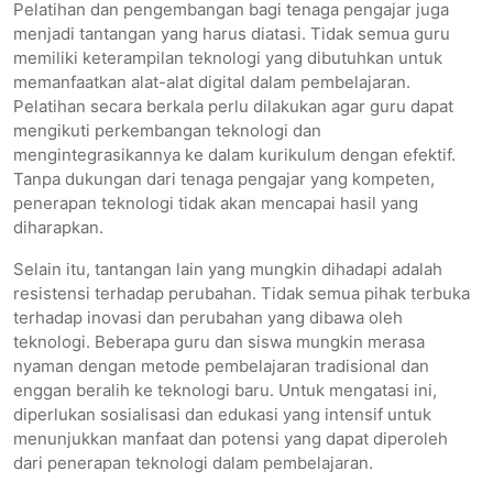
Pelatihan dan pengembangan bagi tenaga pengajar juga
menjadi tantangan yang harus diatasi. Tidak semua guru
memiliki keterampilan teknologi yang dibutuhkan untuk
memanfaatkan alat-alat digital dalam pembelajaran.
Pelatihan secara berkala perlu dilakukan agar guru dapat
mengikuti perkembangan teknologi dan
mengintegrasikannya ke dalam kurikulum dengan efektif.
Tanpa dukungan dari tenaga pengajar yang kompeten,
penerapan teknologi tidak akan mencapai hasil yang
diharapkan.
Selain itu, tantangan lain yang mungkin dihadapi adalah
resistensi terhadap perubahan. Tidak semua pihak terbuka
terhadap inovasi dan perubahan yang dibawa oleh
teknologi. Beberapa guru dan siswa mungkin merasa
nyaman dengan metode pembelajaran tradisional dan
enggan beralih ke teknologi baru. Untuk mengatasi ini,
diperlukan sosialisasi dan edukasi yang intensif untuk
menunjukkan manfaat dan potensi yang dapat diperoleh
dari penerapan teknologi dalam pembelajaran.