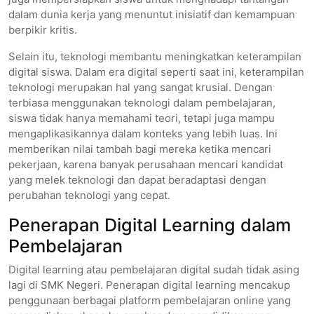
dalam dunia kerja yang menuntut inisiatif dan kemampuan
berpikir kritis.
Selain itu, teknologi membantu meningkatkan keterampilan
digital siswa. Dalam era digital seperti saat ini, keterampilan
teknologi merupakan hal yang sangat krusial. Dengan
terbiasa menggunakan teknologi dalam pembelajaran,
siswa tidak hanya memahami teori, tetapi juga mampu
mengaplikasikannya dalam konteks yang lebih luas. Ini
memberikan nilai tambah bagi mereka ketika mencari
pekerjaan, karena banyak perusahaan mencari kandidat
yang melek teknologi dan dapat beradaptasi dengan
perubahan teknologi yang cepat.
Penerapan Digital Learning dalam
Pembelajaran
Digital learning atau pembelajaran digital sudah tidak asing
lagi di SMK Negeri. Penerapan digital learning mencakup
penggunaan berbagai platform pembelajaran online yang