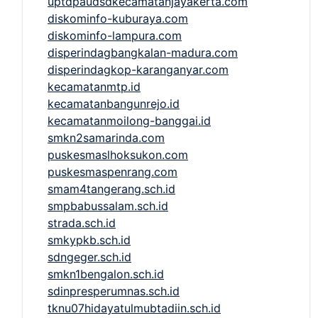
uptdpaudsdkecamatanjayakerta.com
diskominfo-kuburaya.com
diskominfo-lampura.com
disperindagbangkalan-madura.com
disperindagkop-karanganyar.com
kecamatanmtp.id
kecamatanbangunrejo.id
kecamatanmoilong-banggai.id
smkn2samarinda.com
puskesmaslhoksukon.com
puskesmaspenrang.com
smam4tangerang.sch.id
smpbabussalam.sch.id
strada.sch.id
smkypkb.sch.id
sdngeger.sch.id
smkn1bengalon.sch.id
sdinpresperumnas.sch.id
tknu07hidayatulmubtadiin.sch.id