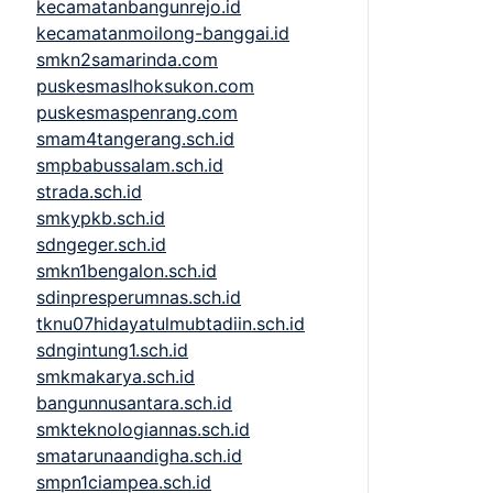
kecamatanbangunrejo.id
kecamatanmoilong-banggai.id
smkn2samarinda.com
puskesmaslhoksukon.com
puskesmaspenrang.com
smam4tangerang.sch.id
smpbabussalam.sch.id
strada.sch.id
smkypkb.sch.id
sdngeger.sch.id
smkn1bengalon.sch.id
sdinpresperumnas.sch.id
tknu07hidayatulmubtadiin.sch.id
sdngintung1.sch.id
smkmakarya.sch.id
bangunnusantara.sch.id
smkteknologiannas.sch.id
smatarunaandigha.sch.id
smpn1ciampea.sch.id