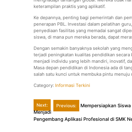
keterampilan praktis yang aplikatif.
Ke depannya, penting bagi pemerintah dan pe
penerapan PBL. Investasi dalam pelatihan gur
penyediaan fasilitas yang memadai sangat dip
siswa, di mana pun mereka berada, dapat mera
Dengan semakin banyaknya sekolah yang menga
terjadi peningkatan kualitas pendidikan secara
menjadi individu yang lebih mandiri, inovatif, d
Masa depan pendidikan di Indonesia ada di ta
salah satu kunci untuk membuka pintu menuju 
Category:
Informasi Terkini
Post
Next:
Mempersiapkan Siswa S
Previous:
Menjadi
navigation
Pengembang Aplikasi Profesional di SMK N