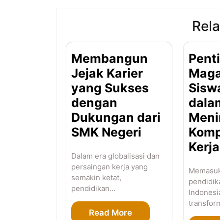
Rela
Membangun
Pent
Jejak Karier
Maga
yang Sukses
Sisw
dengan
dala
Dukungan dari
Meni
SMK Negeri
Komp
Kerja
Dalam era globalisasi dan
persaingan kerja yang
Memasuki
semakin ketat,
pendidik
pendidikan…
Indonesi
transfor
Read More