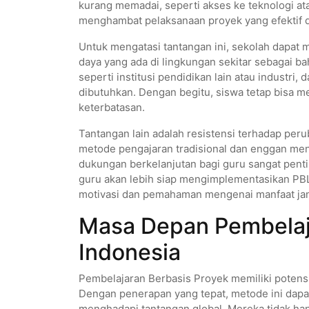
kurang memadai, seperti akses ke teknologi ata
menghambat pelaksanaan proyek yang efektif da
Untuk mengatasi tantangan ini, sekolah dapat 
daya yang ada di lingkungan sekitar sebagai ba
seperti institusi pendidikan lain atau indust
dibutuhkan. Dengan begitu, siswa tetap bisa
keterbatasan.
Tantangan lain adalah resistensi terhadap pe
metode pengajaran tradisional dan enggan menc
dukungan berkelanjutan bagi guru sangat pent
guru akan lebih siap mengimplementasikan PBL s
motivasi dan pemahaman mengenai manfaat jang
Masa Depan Pembelaja
Indonesia
Pembelajaran Berbasis Proyek memiliki potens
Dengan penerapan yang tepat, metode ini dapa
menghadapi tantangan global. Mereka tidak han