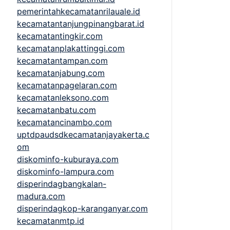
pemerintahkecamatanrilauale.id
kecamatantanjungpinangbarat.id
kecamatantingkir.com
kecamatanplakattinggi.com
kecamatantampan.com
kecamatanjabung.com
kecamatanpagelaran.com
kecamatanleksono.com
kecamatanbatu.com
kecamatancinambo.com
uptdpaudsdkecamatanjayakerta.c
om
diskominfo-kuburaya.com
diskominfo-lampura.com
disperindagbangkalan-
madura.com
disperindagkop-karanganyar.com
kecamatanmtp.id