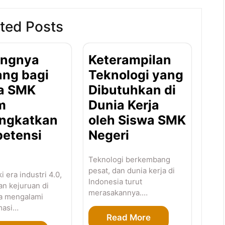
ted Posts
ingnya
Keterampilan
ng bagi
Teknologi yang
a SMK
Dibutuhkan di
m
Dunia Kerja
ngkatkan
oleh Siswa SMK
etensi
Negeri
Teknologi berkembang
pesat, dan dunia kerja di
 era industri 4.0,
Indonesia turut
an kejuruan di
merasakannya.…
a mengalami
masi…
Read More