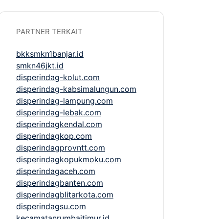
PARTNER TERKAIT
bkksmkn1banjar.id
smkn46jkt.id
disperindag-kolut.com
disperindag-kabsimalungun.com
disperindag-lampung.com
disperindag-lebak.com
disperindagkendal.com
disperindagkop.com
disperindagprovntt.com
disperindagkopukmoku.com
disperindagaceh.com
disperindagbanten.com
disperindagblitarkota.com
disperindagsu.com
kecamatanrumbaitimur.id