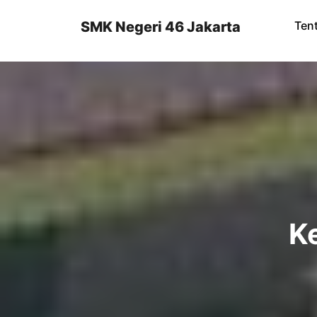
Skip
to
SMK Negeri 46 Jakarta
Ten
content
K