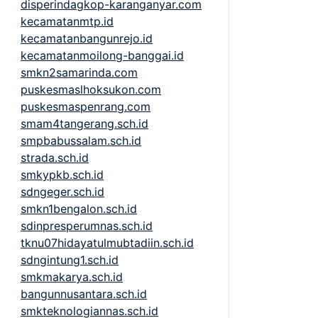
disperindagkop-karanganyar.com
kecamatanmtp.id
kecamatanbangunrejo.id
kecamatanmoilong-banggai.id
smkn2samarinda.com
puskesmaslhoksukon.com
puskesmaspenrang.com
smam4tangerang.sch.id
smpbabussalam.sch.id
strada.sch.id
smkypkb.sch.id
sdngeger.sch.id
smkn1bengalon.sch.id
sdinpresperumnas.sch.id
tknu07hidayatulmubtadiin.sch.id
sdngintung1.sch.id
smkmakarya.sch.id
bangunnusantara.sch.id
smkteknologiannas.sch.id