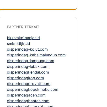
PARTNER TERKAIT
bkksmkn1banjar.id
smkn46jkt.id
disperindag-kolut.com
disperindag-kabsimalungun.com
disperindag-lampung.com
disperindag-lebak.com
disperindagkendal.com
disperindagkop.com
disperindagprovntt.com
disperindagkopukmoku.com
disperindagaceh.com
disperindagbanten.com
disperindagblitarkota.com