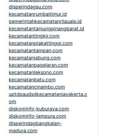
disperindagsu.com
kecamatanrumbaitimur.id
pemerintahkecamatanrilauale.id
kecamatantanjungpinangbarat.id
kecamatantingkir.com
kecamatanplakattinggi.com
kecamatantampan.com
kecamatanjabung.com
kecamatanpagelaran.com
kecamatanleksono.com
kecamatanbatu.com
kecamatancinambo.com
uptdpaudsdkecamatanjayakerta.c
om
diskominfo-kuburaya.com
diskominfo-lampura.com
disperindagbangkalan-
madura.com