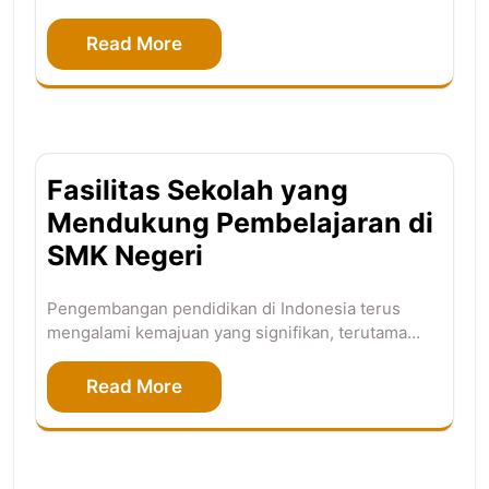
Read More
Fasilitas Sekolah yang
Mendukung Pembelajaran di
SMK Negeri
Pengembangan pendidikan di Indonesia terus
mengalami kemajuan yang signifikan, terutama…
Read More