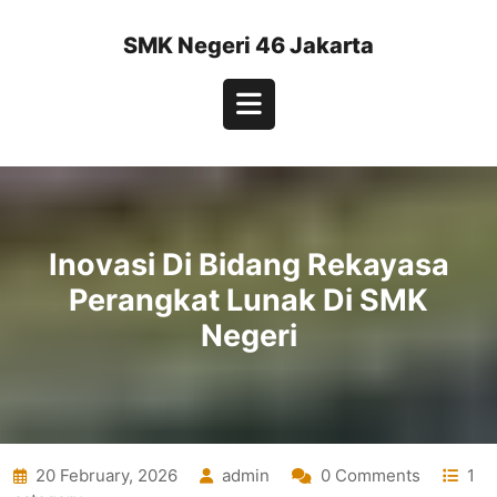
Skip
to
SMK Negeri 46 Jakarta
content
Open
Button
Inovasi Di Bidang Rekayasa
Perangkat Lunak Di SMK
Negeri
20 February, 2026
admin
0 Comments
1