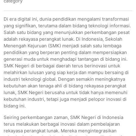
category
Di era digital ini, dunia pendidikan mengalami transformasi
yang signifikan, terutama dalam bidang teknologi informasi.
Salah satu bidang yang menunjukkan perkembangan pesat
adalah rekayasa perangkat lunak. Di Indonesia, Sekolah
Menengah Kejuruan (SMK) menjadi salah satu lembaga
pendidikan yang berperan penting dalam mempersiapkan
generasi muda untuk menghadapi tantangan di bidang ini.
SMK Negeri di berbagai daerah terus berinovasi untuk
melahirkan lulusan yang siap kerja dan mampu bersaing di
industri teknologi global. Dengan semakin meningkatnya
kebutuhan akan tenaga ahli di bidang rekayasa perangkat
lunak, SMK Negeri berusaha untuk tidak hanya memenuhi
kebutuhan industri, tetapi juga menjadi pelopor inovasi di
bidang ini.
Seiring perkembangan zaman, SMK Negeri di Indonesia
terus melakukan berbagai inovasi dalam pembelajaran
rekayasa perangkat lunak. Mereka mengintegrasikan