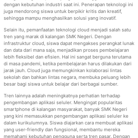
dengan kebutuhan industri saat ini. Penerapan teknologi ini
juga mendorong siswa untuk berpikir kritis dan kreatif,
sehingga mampu menghasilkan solusi yang inovatif.
Selain itu, pemanfaatan teknologi cloud menjadi salah satu
tren yang marak di kalangan SMK Negeri. Dengan
infrastruktur cloud, siswa dapat mengakses perangkat lunak
dan data dari mana saja, menjadikan proses pembelajaran
lebih fleksibel dan efisien. Hal ini sangat berguna terutama
di masa pandemi, ketika pembelajaran harus dilakukan dari
jarak jauh. Cloud juga memungkinkan kolaborasi lintas
sekolah dan bahkan lintas negara, membuka peluang lebih
besar bagi siswa untuk belajar dari berbagai sumber.
Tren lainnya adalah meningkatnya perhatian terhadap
pengembangan aplikasi seluler. Mengingat popularitas
smartphone di kalangan masyarakat, banyak SMK Negeri
yang kini memasukkan pengembangan aplikasi seluler ke
dalam kurikulumnya. Siswa diajarkan cara membuat aplikasi
yang user-friendly dan fungsional, membantu mereka
memahami kebutuhan pengguna serta tren pasar. Dengan