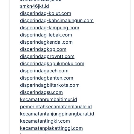
smkn46jkt.id
disperindag-kolut.com
disperindag-kabsimalungun.com
disperindag-lampung.com
disperindag-lebak.com
disperindagkendal.com
disperindagkop.com
disperindagprovntt.com
disperindagkopukmoku.com
disperindagaceh.com
disperindagbanten.com
disperindagblitarkota.com
disperindagsu.com
kecamatanrumbaitimur.id
pemerintahkecamatanrilauale.id
kecamatantanjungpinangbarat.id
kecamatantingkir.com
kecamatanplakattinggi.com