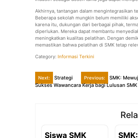
Akhirnya, tantangan dalam mengintegrasikan tek
Beberapa sekolah mungkin belum memiliki akse
karena itu, dukungan dari berbagai pihak, ter
diperlukan. Mereka dapat membantu menyediaka
meningkatkan kualitas pelatihan. Dengan demik
memastikan bahwa pelatihan di SMK tetap relev
Category:
Informasi Terkini
Post
Strategi
SMK: Mewuj
Next:
Previous:
Sukses Wawancara Kerja bagi Lulusan SMK
navigation
Rela
Siswa SMK
SMK: