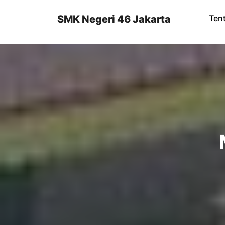
Skip
to
SMK Negeri 46 Jakarta
Ten
content