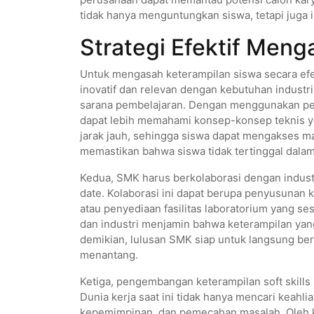
tidak hanya menguntungkan siswa, tetapi juga i
Strategi Efektif Men
Untuk mengasah keterampilan siswa secara efe
inovatif dan relevan dengan kebutuhan indust
sarana pembelajaran. Dengan menggunakan peran
dapat lebih memahami konsep-konsep teknis y
jarak jauh, sehingga siswa dapat mengakses mat
memastikan bahwa siswa tidak tertinggal dala
Kedua, SMK harus berkolaborasi dengan indust
date. Kolaborasi ini dapat berupa penyusunan ku
atau penyediaan fasilitas laboratorium yang se
dan industri menjamin bahwa keterampilan yan
demikian, lulusan SMK siap untuk langsung be
menantang.
Ketiga, pengembangan keterampilan soft skills 
Dunia kerja saat ini tidak hanya mencari keahl
kepemimpinan, dan pemecahan masalah. Oleh k