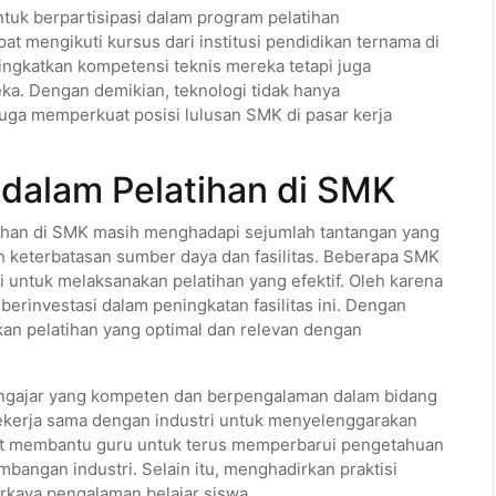
tuk berpartisipasi dalam program pelatihan
apat mengikuti kursus dari institusi pendidikan ternama di
ingkatkan kompetensi teknis mereka tetapi juga
a. Dengan demikian, teknologi tidak hanya
juga memperkuat posisi lulusan SMK di pasar kerja
 dalam Pelatihan di SMK
tihan di SMK masih menghadapi sejumlah tantangan yang
ah keterbatasan sumber daya dan fasilitas. Beberapa SMK
 untuk melaksanakan pelatihan yang efektif. Oleh karena
 berinvestasi dalam peningkatan fasilitas ini. Dengan
tkan pelatihan yang optimal dan relevan dengan
engajar yang kompeten dan berpengalaman dalam bidang
bekerja sama dengan industri untuk menyelenggarakan
apat membantu guru untuk terus memperbarui pengetahuan
angan industri. Selain itu, menghadirkan praktisi
rkaya pengalaman belajar siswa.