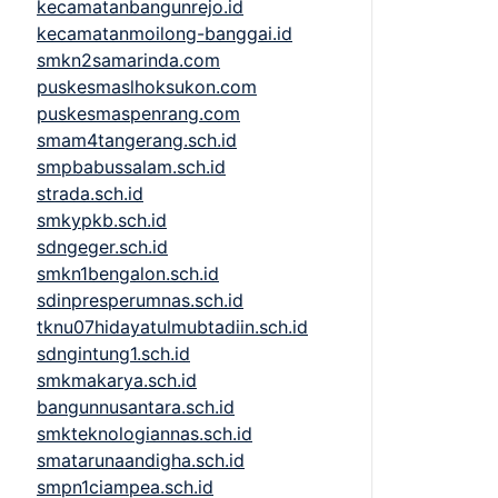
kecamatanbangunrejo.id
kecamatanmoilong-banggai.id
smkn2samarinda.com
puskesmaslhoksukon.com
puskesmaspenrang.com
smam4tangerang.sch.id
smpbabussalam.sch.id
strada.sch.id
smkypkb.sch.id
sdngeger.sch.id
smkn1bengalon.sch.id
sdinpresperumnas.sch.id
tknu07hidayatulmubtadiin.sch.id
sdngintung1.sch.id
smkmakarya.sch.id
bangunnusantara.sch.id
smkteknologiannas.sch.id
smatarunaandigha.sch.id
smpn1ciampea.sch.id