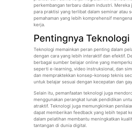
perkembangan terbaru dalam industri. Mereka 
para praktisi yang terlibat dalam seminar atau
pemahaman yang lebih komprehensif mengenai 
kerja.
Pentingnya Teknologi
Teknologi memainkan peran penting dalam pel
dengan cara yang lebih interaktif dan efektif.
berbagai sumber belajar online yang memperka
seperti e-learning, video instruksional, dan
dan mempraktekkan konsep-konsep teknis secar
untuk belajar sesuai dengan kecepatan dan gay
Selain itu, pemanfaatan teknologi juga mendor
menggunakan perangkat lunak pendidikan untu
atraktif. Teknologi juga memungkinkan penilaia
dapat memberikan feedback yang lebih tepat k
dalam pelatihan membantu meningkatkan kuali
tantangan di dunia digital.