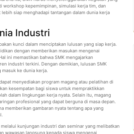
i workshop kepemimpinan, simulasi kerja tim, dan
at lebih siap menghadapi tantangan dalam dunia kerja
ia Industri
pakan kunci dalam menciptakan lulusan yang siap kerja.
endidikan dengan memberikan masukan mengenai
. Hal ini memastikan bahwa SMK mengajarkan
ren industri terkini. Dengan demikian, lulusan SMK
 masuk ke dunia kerja.
n dapat menyediakan program magang atau pelatihan di
kan kesempatan bagi siswa untuk mempraktikkan
olah dalam lingkungan kerja nyata. Selain itu, magang
ingan profesional yang dapat berguna di masa depan.
ena memberikan gambaran nyata tentang apa yang
l.
n melalui kunjungan industri dan seminar yang melibatkan
rikan wawasan langsung kepada siswa mengenai