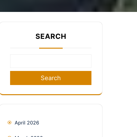
SEARCH
Search
April 2026