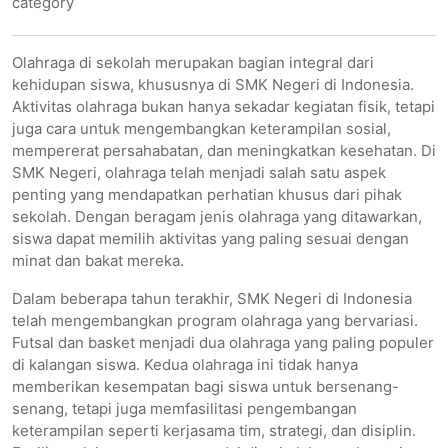
category
Olahraga di sekolah merupakan bagian integral dari
kehidupan siswa, khususnya di SMK Negeri di Indonesia.
Aktivitas olahraga bukan hanya sekadar kegiatan fisik, tetapi
juga cara untuk mengembangkan keterampilan sosial,
mempererat persahabatan, dan meningkatkan kesehatan. Di
SMK Negeri, olahraga telah menjadi salah satu aspek
penting yang mendapatkan perhatian khusus dari pihak
sekolah. Dengan beragam jenis olahraga yang ditawarkan,
siswa dapat memilih aktivitas yang paling sesuai dengan
minat dan bakat mereka.
Dalam beberapa tahun terakhir, SMK Negeri di Indonesia
telah mengembangkan program olahraga yang bervariasi.
Futsal dan basket menjadi dua olahraga yang paling populer
di kalangan siswa. Kedua olahraga ini tidak hanya
memberikan kesempatan bagi siswa untuk bersenang-
senang, tetapi juga memfasilitasi pengembangan
keterampilan seperti kerjasama tim, strategi, dan disiplin.