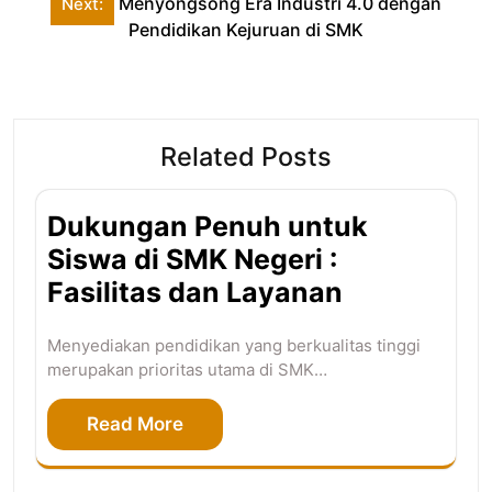
Menyongsong Era Industri 4.0 dengan
Next:
Pendidikan Kejuruan di SMK
Related Posts
Dukungan Penuh untuk
Siswa di SMK Negeri :
Fasilitas dan Layanan
Menyediakan pendidikan yang berkualitas tinggi
merupakan prioritas utama di SMK…
Read More