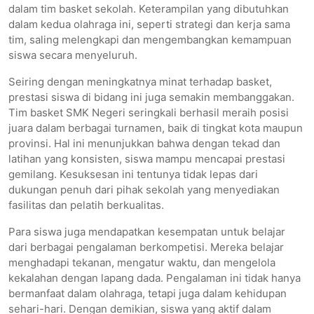
dalam tim basket sekolah. Keterampilan yang dibutuhkan
dalam kedua olahraga ini, seperti strategi dan kerja sama
tim, saling melengkapi dan mengembangkan kemampuan
siswa secara menyeluruh.
Seiring dengan meningkatnya minat terhadap basket,
prestasi siswa di bidang ini juga semakin membanggakan.
Tim basket SMK Negeri seringkali berhasil meraih posisi
juara dalam berbagai turnamen, baik di tingkat kota maupun
provinsi. Hal ini menunjukkan bahwa dengan tekad dan
latihan yang konsisten, siswa mampu mencapai prestasi
gemilang. Kesuksesan ini tentunya tidak lepas dari
dukungan penuh dari pihak sekolah yang menyediakan
fasilitas dan pelatih berkualitas.
Para siswa juga mendapatkan kesempatan untuk belajar
dari berbagai pengalaman berkompetisi. Mereka belajar
menghadapi tekanan, mengatur waktu, dan mengelola
kekalahan dengan lapang dada. Pengalaman ini tidak hanya
bermanfaat dalam olahraga, tetapi juga dalam kehidupan
sehari-hari. Dengan demikian, siswa yang aktif dalam