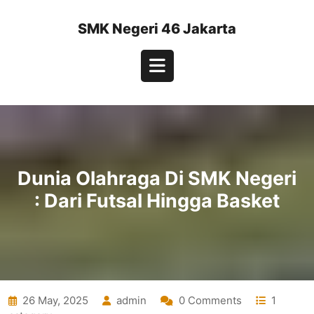
Skip
to
SMK Negeri 46 Jakarta
content
Open
Button
Dunia Olahraga Di SMK Negeri
: Dari Futsal Hingga Basket
26 May, 2025
admin
0 Comments
1