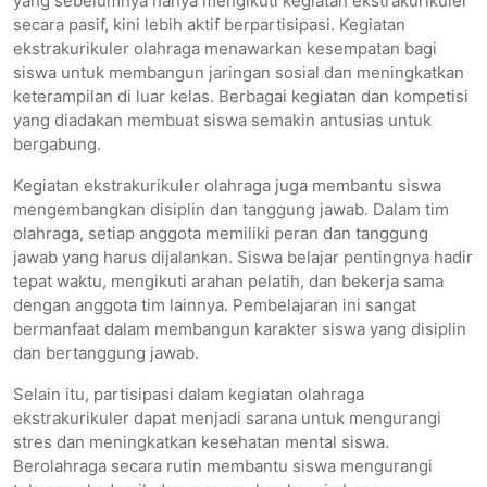
yang sebelumnya hanya mengikuti kegiatan ekstrakurikuler
secara pasif, kini lebih aktif berpartisipasi. Kegiatan
ekstrakurikuler olahraga menawarkan kesempatan bagi
siswa untuk membangun jaringan sosial dan meningkatkan
keterampilan di luar kelas. Berbagai kegiatan dan kompetisi
yang diadakan membuat siswa semakin antusias untuk
bergabung.
Kegiatan ekstrakurikuler olahraga juga membantu siswa
mengembangkan disiplin dan tanggung jawab. Dalam tim
olahraga, setiap anggota memiliki peran dan tanggung
jawab yang harus dijalankan. Siswa belajar pentingnya hadir
tepat waktu, mengikuti arahan pelatih, dan bekerja sama
dengan anggota tim lainnya. Pembelajaran ini sangat
bermanfaat dalam membangun karakter siswa yang disiplin
dan bertanggung jawab.
Selain itu, partisipasi dalam kegiatan olahraga
ekstrakurikuler dapat menjadi sarana untuk mengurangi
stres dan meningkatkan kesehatan mental siswa.
Berolahraga secara rutin membantu siswa mengurangi