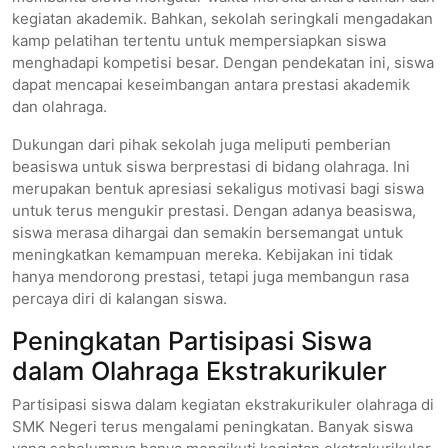
kegiatan akademik. Bahkan, sekolah seringkali mengadakan
kamp pelatihan tertentu untuk mempersiapkan siswa
menghadapi kompetisi besar. Dengan pendekatan ini, siswa
dapat mencapai keseimbangan antara prestasi akademik
dan olahraga.
Dukungan dari pihak sekolah juga meliputi pemberian
beasiswa untuk siswa berprestasi di bidang olahraga. Ini
merupakan bentuk apresiasi sekaligus motivasi bagi siswa
untuk terus mengukir prestasi. Dengan adanya beasiswa,
siswa merasa dihargai dan semakin bersemangat untuk
meningkatkan kemampuan mereka. Kebijakan ini tidak
hanya mendorong prestasi, tetapi juga membangun rasa
percaya diri di kalangan siswa.
Peningkatan Partisipasi Siswa
dalam Olahraga Ekstrakurikuler
Partisipasi siswa dalam kegiatan ekstrakurikuler olahraga di
SMK Negeri terus mengalami peningkatan. Banyak siswa