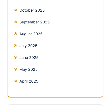
October 2025
September 2025
August 2025
July 2025
June 2025
May 2025
April 2025