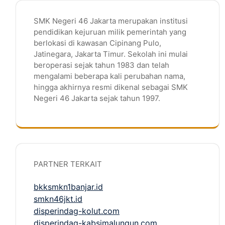
SMK Negeri 46 Jakarta merupakan institusi
pendidikan kejuruan milik pemerintah yang
berlokasi di kawasan Cipinang Pulo,
Jatinegara, Jakarta Timur. Sekolah ini mulai
beroperasi sejak tahun 1983 dan telah
mengalami beberapa kali perubahan nama,
hingga akhirnya resmi dikenal sebagai SMK
Negeri 46 Jakarta sejak tahun 1997.
PARTNER TERKAIT
bkksmkn1banjar.id
smkn46jkt.id
disperindag-kolut.com
disperindag-kabsimalungun.com