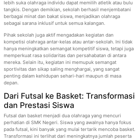
lebih suka olahraga individu dapat memilih atletik atau bulu
tangkis. Dengan demikian, sekolah berhasil menjembatani
berbagai minat dan bakat siswa, menjadikan olahraga
sebagai sarana inklusif untuk semua kalangan.
Pihak sekolah juga aktif mengadakan kegiatan dan
kompetisi olahraga antar-kelas atau antar-sekolah. Ini tidak
hanya meningkatkan semangat kompetitif siswa, tetapi juga
memperkuat rasa solidaritas dan persahabatan di antara
mereka. Selain itu, kegiatan ini memupuk semangat
sportivitas dan sikap saling menghargai, yang sangat
penting dalam kehidupan sehari-hari maupun di masa
depan.
Dari Futsal ke Basket: Transformasi
dan Prestasi Siswa
Futsal dan basket menjadi dua olahraga yang mencuri
perhatian di SMK Negeri. Siswa yang awalnya hanya fokus
pada futsal, kini banyak yang mulai tertarik mencoba basket.
Transformasi ini terlihat dari meningkatnya jumlah peserta