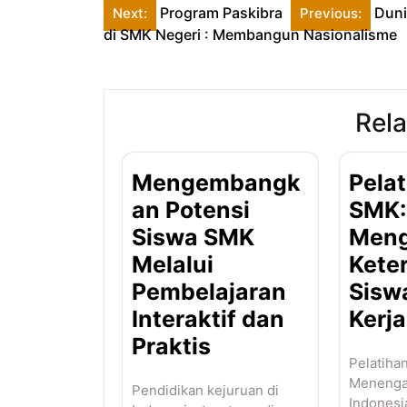
Post
Program Paskibra
Duni
Next:
Previous:
di SMK Negeri : Membangun Nasionalisme
navigation
Rela
Mengembangk
Pelat
an Potensi
SMK:
Siswa SMK
Men
Melalui
Kete
Pembelajaran
Sisw
Interaktif dan
Kerja
Praktis
Pelatiha
Menengah
Pendidikan kejuruan di
Indonesi