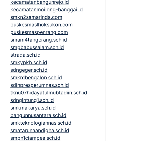
kecamatanbangunrejo.id
kecamatanmoilong-banggai.id
smkn2samarinda.com
puskesmaslhoksukon.com
puskesmaspenrang.com
smam4tangerang.sch.id
smpbabussalam.sch.id
strada.sch.id
smkypkb.sch.id
sdngeger.sch.id
smkn1bengalon.sch.id
sdinpresperumnas.sch.id
tknu07hidayatulmubtadiin.sch.id
sdngintung1.sch.id
smkmakarya.sch.id
bangunnusantara.sch.id
smkteknologiannas.sch.id
smatarunaandigha.sch.id
smpn1ciampea.sch.id