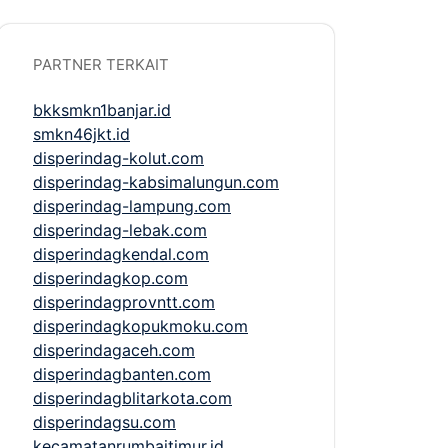
PARTNER TERKAIT
bkksmkn1banjar.id
smkn46jkt.id
disperindag-kolut.com
disperindag-kabsimalungun.com
disperindag-lampung.com
disperindag-lebak.com
disperindagkendal.com
disperindagkop.com
disperindagprovntt.com
disperindagkopukmoku.com
disperindagaceh.com
disperindagbanten.com
disperindagblitarkota.com
disperindagsu.com
kecamatanrumbaitimur.id