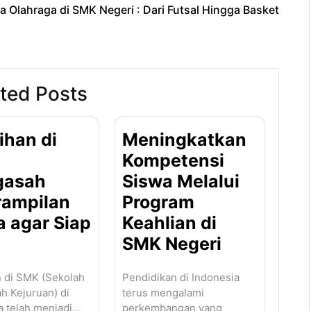
a Olahraga di SMK Negeri : Dari Futsal Hingga Basket
ted Posts
ihan di
Meningkatkan
Kompetensi
gasah
Siswa Melalui
rampilan
Program
a agar Siap
Keahlian di
SMK Negeri
n di SMK (Sekolah
Pendidikan di Indonesia
 Kejuruan) di
terus mengalami
a telah menjadi…
perkembangan yang