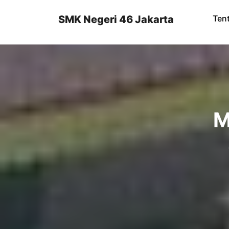
Skip
to
SMK Negeri 46 Jakarta
Ten
content
M