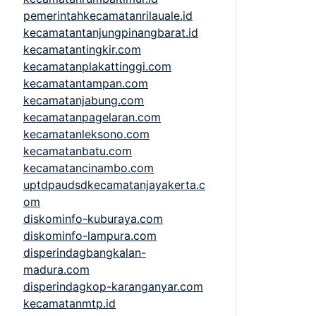
pemerintahkecamatanrilauale.id
kecamatantanjungpinangbarat.id
kecamatantingkir.com
kecamatanplakattinggi.com
kecamatantampan.com
kecamatanjabung.com
kecamatanpagelaran.com
kecamatanleksono.com
kecamatanbatu.com
kecamatancinambo.com
uptdpaudsdkecamatanjayakerta.c
om
diskominfo-kuburaya.com
diskominfo-lampura.com
disperindagbangkalan-
madura.com
disperindagkop-karanganyar.com
kecamatanmtp.id