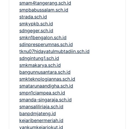
smam4tangerang.sch.id
smpbabussalam.sch.id
strada.sch.id
smkypkb.sch.id
sdngeger.sch.id
smkn1bengalon.sch.id
sdinpresperumnas.sch.id
tknu07hidayatulmubtadiin.sch.id
sdngintung1.sch.id
smkmakarya.sch.id
bangunnusantara.sch.id
smkteknologiannas.sch.id
smatarunaandigha.sch.id
smpn1ciampea.sch.id
smanda-singaraja.sch.id
smansaliliriaja.sch.id
banpdmjateng.id
kejaribenermeriah.id
yankumkejariokut.id