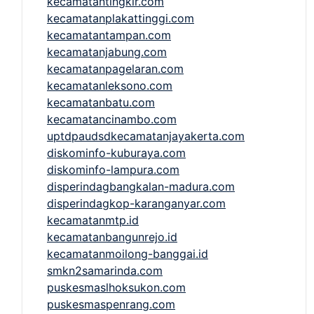
kecamatantingkir.com
kecamatanplakattinggi.com
kecamatantampan.com
kecamatanjabung.com
kecamatanpagelaran.com
kecamatanleksono.com
kecamatanbatu.com
kecamatancinambo.com
uptdpaudsdkecamatanjayakerta.com
diskominfo-kuburaya.com
diskominfo-lampura.com
disperindagbangkalan-madura.com
disperindagkop-karanganyar.com
kecamatanmtp.id
kecamatanbangunrejo.id
kecamatanmoilong-banggai.id
smkn2samarinda.com
puskesmaslhoksukon.com
puskesmaspenrang.com