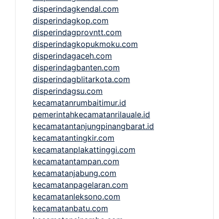
disperindagkendal.com
disperindagkop.com
disperindagprovntt.com
disperindagkopukmoku.com
disperindagaceh.com
disperindagbanten.com
disperindagblitarkota.com
disperindagsu.com
kecamatanrumbaitimur.id
pemerintahkecamatanrilauale.id
kecamatantanjungpinangbarat.id
kecamatantingkir.com
kecamatanplakattinggi.com
kecamatantampan.com
kecamatanjabung.com
kecamatanpagelaran.com
kecamatanleksono.com
kecamatanbatu.com