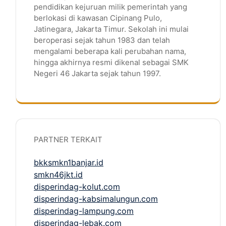
pendidikan kejuruan milik pemerintah yang
berlokasi di kawasan Cipinang Pulo,
Jatinegara, Jakarta Timur. Sekolah ini mulai
beroperasi sejak tahun 1983 dan telah
mengalami beberapa kali perubahan nama,
hingga akhirnya resmi dikenal sebagai SMK
Negeri 46 Jakarta sejak tahun 1997.
PARTNER TERKAIT
bkksmkn1banjar.id
smkn46jkt.id
disperindag-kolut.com
disperindag-kabsimalungun.com
disperindag-lampung.com
disperindag-lebak.com