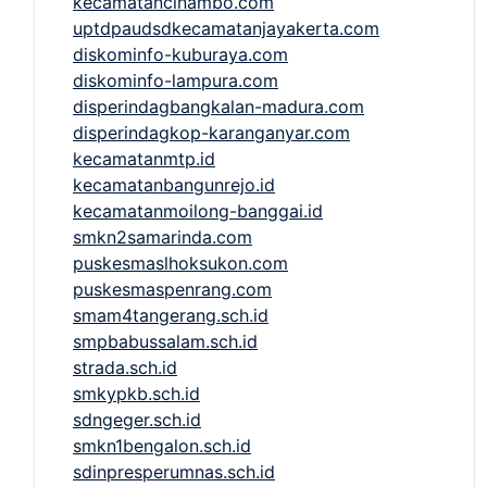
kecamatancinambo.com
uptdpaudsdkecamatanjayakerta.com
diskominfo-kuburaya.com
diskominfo-lampura.com
disperindagbangkalan-madura.com
disperindagkop-karanganyar.com
kecamatanmtp.id
kecamatanbangunrejo.id
kecamatanmoilong-banggai.id
smkn2samarinda.com
puskesmaslhoksukon.com
puskesmaspenrang.com
smam4tangerang.sch.id
smpbabussalam.sch.id
strada.sch.id
smkypkb.sch.id
sdngeger.sch.id
smkn1bengalon.sch.id
sdinpresperumnas.sch.id