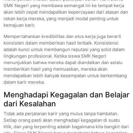
SMK Negeri yang membawa semangat ini ke tempat kerja
akan lebih cepat mendapatkan kepercayaan dari atasan dan
rekan kerja mereka, yang menjadi modal penting untuk
kemajuan karir.
Mempertahankan kredibilitas dan etos kerja juga berarti
konsisten dalam memberikan hasil terbaik. Konsistensi
adalah kunci untuk membangun reputasi yang solid dalam
lingkungan profesional. Ketika siswa SMK Negeri
menunjukkan bahwa mereka dapat diandalkan dan selalu
memberikan hasil yang memuaskan, mereka akan
mendapatkan lebih banyak kesempatan untuk berkembang
dalam karir mereka.
Menghadapi Kegagalan dan Belajar
dari Kesalahan
Tidak ada perjalanan karir yang mulus tanpa hambatan.
Setiap orang pasti akan menghadapi kegagalan di suatu
titik, dan yang terpenting adalah bagaimana kita bangkit dari