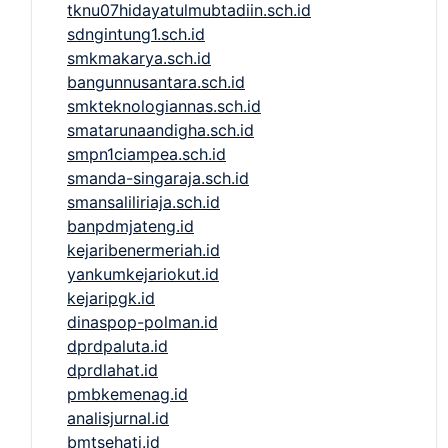
tknu07hidayatulmubtadiin.sch.id
sdngintung1.sch.id
smkmakarya.sch.id
bangunnusantara.sch.id
smkteknologiannas.sch.id
smatarunaandigha.sch.id
smpn1ciampea.sch.id
smanda-singaraja.sch.id
smansaliliriaja.sch.id
banpdmjateng.id
kejaribenermeriah.id
yankumkejariokut.id
kejaripgk.id
dinaspop-polman.id
dprdpaluta.id
dprdlahat.id
pmbkemenag.id
analisjurnal.id
bmtsehati.id