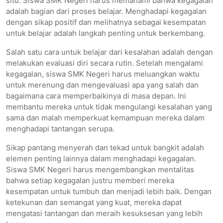
situ. Siswa SMK Negeri harus memahami bahwa kegagalan
adalah bagian dari proses belajar. Menghadapi kegagalan
dengan sikap positif dan melihatnya sebagai kesempatan
untuk belajar adalah langkah penting untuk berkembang.
Salah satu cara untuk belajar dari kesalahan adalah dengan
melakukan evaluasi diri secara rutin. Setelah mengalami
kegagalan, siswa SMK Negeri harus meluangkan waktu
untuk merenung dan mengevaluasi apa yang salah dan
bagaimana cara memperbaikinya di masa depan. Ini
membantu mereka untuk tidak mengulangi kesalahan yang
sama dan malah memperkuat kemampuan mereka dalam
menghadapi tantangan serupa.
Sikap pantang menyerah dan tekad untuk bangkit adalah
elemen penting lainnya dalam menghadapi kegagalan.
Siswa SMK Negeri harus mengembangkan mentalitas
bahwa setiap kegagalan justru memberi mereka
kesempatan untuk tumbuh dan menjadi lebih baik. Dengan
ketekunan dan semangat yang kuat, mereka dapat
mengatasi tantangan dan meraih kesuksesan yang lebih