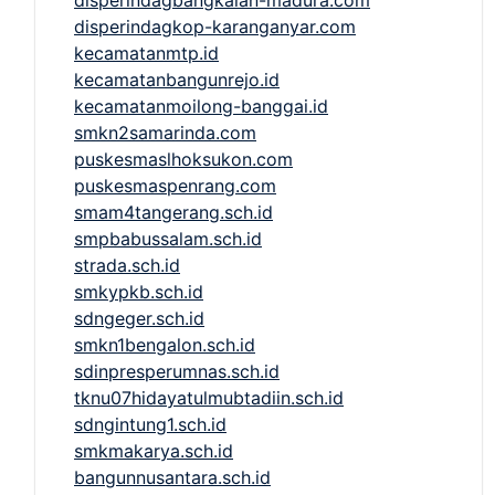
disperindagkop-karanganyar.com
kecamatanmtp.id
kecamatanbangunrejo.id
kecamatanmoilong-banggai.id
smkn2samarinda.com
puskesmaslhoksukon.com
puskesmaspenrang.com
smam4tangerang.sch.id
smpbabussalam.sch.id
strada.sch.id
smkypkb.sch.id
sdngeger.sch.id
smkn1bengalon.sch.id
sdinpresperumnas.sch.id
tknu07hidayatulmubtadiin.sch.id
sdngintung1.sch.id
smkmakarya.sch.id
bangunnusantara.sch.id