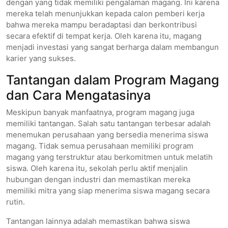
dengan yang tidak memiliki pengalaman magang. Ini karena
mereka telah menunjukkan kepada calon pemberi kerja
bahwa mereka mampu beradaptasi dan berkontribusi
secara efektif di tempat kerja. Oleh karena itu, magang
menjadi investasi yang sangat berharga dalam membangun
karier yang sukses.
Tantangan dalam Program Magang
dan Cara Mengatasinya
Meskipun banyak manfaatnya, program magang juga
memiliki tantangan. Salah satu tantangan terbesar adalah
menemukan perusahaan yang bersedia menerima siswa
magang. Tidak semua perusahaan memiliki program
magang yang terstruktur atau berkomitmen untuk melatih
siswa. Oleh karena itu, sekolah perlu aktif menjalin
hubungan dengan industri dan memastikan mereka
memiliki mitra yang siap menerima siswa magang secara
rutin.
Tantangan lainnya adalah memastikan bahwa siswa