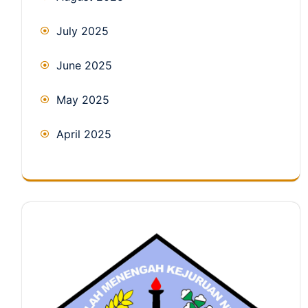
July 2025
June 2025
May 2025
April 2025