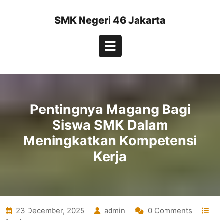
Skip
to
SMK Negeri 46 Jakarta
content
Open
Button
Pentingnya Magang Bagi
Siswa SMK Dalam
Meningkatkan Kompetensi
Kerja
23 December, 2025
admin
0 Comments