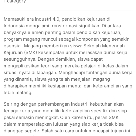
1 category
Memasuki era industri 4.0, pendidikan kejuruan di
Indonesia mengalami transformasi signifikan. Di antara
banyaknya elemen penting dalam pendidikan kejuruan,
program magang muncul sebagai komponen yang semakin
esensial. Magang memberikan siswa Sekolah Menengah
Kejuruan (SMK) kesempatan untuk merasakan dunia kerja
sesungguhnya. Dengan demikian, siswa dapat
mengaplikasikan teori yang mereka pelajari di kelas dalam
situasi nyata di lapangan. Menghadapi tantangan dunia kerja
yang dinamis, siswa yang telah menjalani magang
diharapkan memiliki kesiapan mental dan keterampilan yang
lebih matang.
Seiring dengan perkembangan industri, kebutuhan akan
tenaga kerja yang memiliki keterampilan spesifik dan siap
pakai semakin meningkat. Oleh karena itu, peran SMK
dalam mempersiapkan lulusan yang siap kerja tidak bisa
dianggap sepele. Salah satu cara untuk mencapai tujuan ini