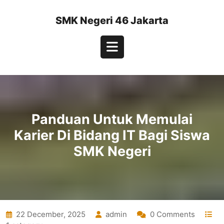
Skip
to
SMK Negeri 46 Jakarta
content
Open
Button
Panduan Untuk Memulai
Karier Di Bidang IT Bagi Siswa
SMK Negeri
22 December, 2025
admin
0 Comments