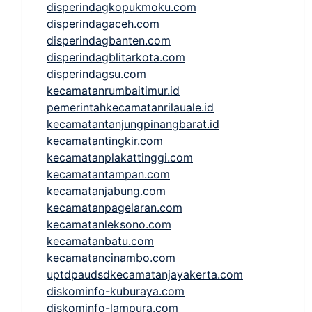
disperindagkopukmoku.com
disperindagaceh.com
disperindagbanten.com
disperindagblitarkota.com
disperindagsu.com
kecamatanrumbaitimur.id
pemerintahkecamatanrilauale.id
kecamatantanjungpinangbarat.id
kecamatantingkir.com
kecamatanplakattinggi.com
kecamatantampan.com
kecamatanjabung.com
kecamatanpagelaran.com
kecamatanleksono.com
kecamatanbatu.com
kecamatancinambo.com
uptdpaudsdkecamatanjayakerta.com
diskominfo-kuburaya.com
diskominfo-lampura.com