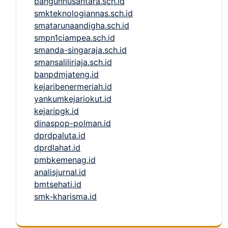
bangunnusantara.sch.id
smkteknologiannas.sch.id
smatarunaandigha.sch.id
smpn1ciampea.sch.id
smanda-singaraja.sch.id
smansaliliriaja.sch.id
banpdmjateng.id
kejaribenermeriah.id
yankumkejariokut.id
kejaripgk.id
dinaspop-polman.id
dprdpaluta.id
dprdlahat.id
pmbkemenag.id
analisjurnal.id
bmtsehati.id
smk-kharisma.id