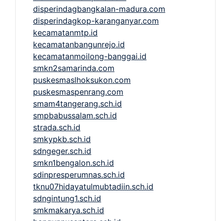
disperindagbangkalan-madura.com
disperindagkop-karanganyar.com
kecamatanmtp.id
kecamatanbangunrejo.id
kecamatanmoilong-banggai.id
smkn2samarinda.com
puskesmaslhoksukon.com
puskesmaspenrang.com
smam4tangerang.sch.id
smpbabussalam.sch.id
strada.sch.id
smkypkb.sch.id
sdngeger.sch.id
smkn1bengalon.sch.id
sdinpresperumnas.sch.id
tknu07hidayatulmubtadiin.sch.id
sdngintung1.sch.id
smkmakarya.sch.id