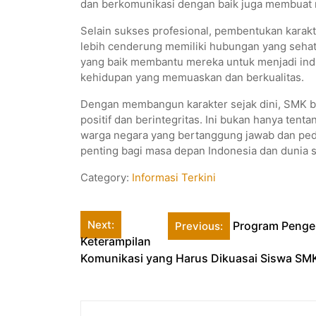
dan berkomunikasi dengan baik juga membuat m
Selain sukses profesional, pembentukan karak
lebih cenderung memiliki hubungan yang sehat
yang baik membantu mereka untuk menjadi indiv
kehidupan yang memuaskan dan berkualitas.
Dengan membangun karakter sejak dini, SMK b
positif dan berintegritas. Ini bukan hanya tent
warga negara yang bertanggung jawab dan pedu
penting bagi masa depan Indonesia dan dunia 
Category:
Informasi Terkini
Post
Next:
Program Pengem
Previous:
Keterampilan
navigation
Komunikasi yang Harus Dikuasai Siswa SMK