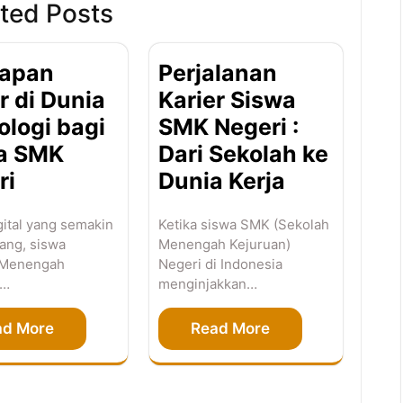
ted Posts
iapan
Perjalanan
r di Dunia
Karier Siswa
ologi bagi
SMK Negeri :
a SMK
Dari Sekolah ke
ri
Dunia Kerja
gital yang semakin
Ketika siswa SMK (Sekolah
ang, siswa
Menengah Kejuruan)
 Menengah
Negeri di Indonesia
n…
menginjakkan…
ad More
Read More