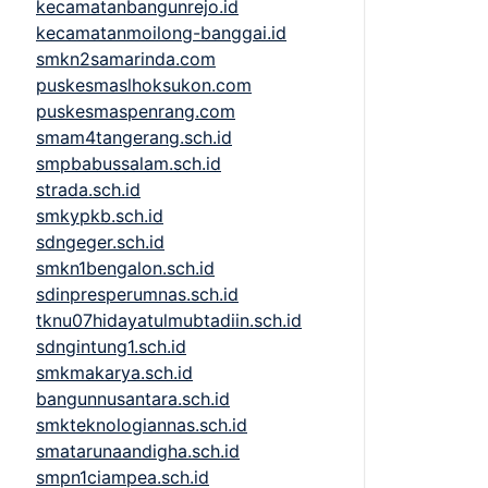
kecamatanbangunrejo.id
kecamatanmoilong-banggai.id
smkn2samarinda.com
puskesmaslhoksukon.com
puskesmaspenrang.com
smam4tangerang.sch.id
smpbabussalam.sch.id
strada.sch.id
smkypkb.sch.id
sdngeger.sch.id
smkn1bengalon.sch.id
sdinpresperumnas.sch.id
tknu07hidayatulmubtadiin.sch.id
sdngintung1.sch.id
smkmakarya.sch.id
bangunnusantara.sch.id
smkteknologiannas.sch.id
smatarunaandigha.sch.id
smpn1ciampea.sch.id