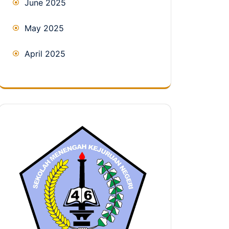
June 2025
May 2025
April 2025