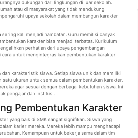
kurangnya dukungan dari lingkungan di luar sekolah.
 rumah atau di masyarakat yang tidak mendukung
mempengaruhi upaya sekolah dalam membangun karakter
a sering kali menjadi hambatan. Guru memiliki banyak
embentukan karakter bisa menjadi terbatas. Kurikulum
mengalihkan perhatian dari upaya pengembangan
ari cara untuk mengintegrasikan pembentukan karakter
an karakteristik siswa. Setiap siswa unik dan memiliki
n satu ukuran untuk semua dalam pembentukan karakter.
reka agar sesuai dengan berbagai kebutuhan siswa. Ini
hak pengajar dan institusi.
ng Pembentukan Karakter
er yang baik di SMK sangat signifikan. Siswa yang
s dalam karier mereka. Mereka lebih mampu menghadapi
perubahan. Kemampuan untuk bekerja sama dalam tim