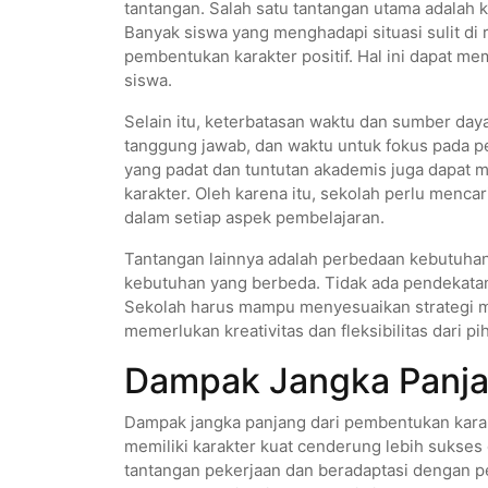
tantangan. Salah satu tantangan utama adalah 
Banyak siswa yang menghadapi situasi sulit di
pembentukan karakter positif. Hal ini dapat 
siswa.
Selain itu, keterbatasan waktu dan sumber day
tanggung jawab, dan waktu untuk fokus pada p
yang padat dan tuntutan akademis juga dapat 
karakter. Oleh karena itu, sekolah perlu menc
dalam setiap aspek pembelajaran.
Tantangan lainnya adalah perbedaan kebutuhan d
kebutuhan yang berbeda. Tidak ada pendekata
Sekolah harus mampu menyesuaikan strategi me
memerlukan kreativitas dan fleksibilitas dari pi
Dampak Jangka Panja
Dampak jangka panjang dari pembentukan karakt
memiliki karakter kuat cenderung lebih sukse
tantangan pekerjaan dan beradaptasi dengan 