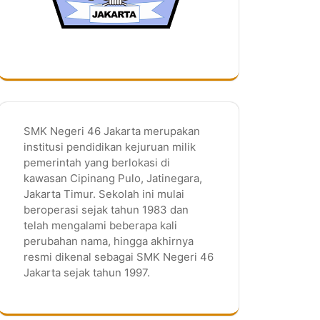
SMK Negeri 46 Jakarta merupakan
institusi pendidikan kejuruan milik
pemerintah yang berlokasi di
kawasan Cipinang Pulo, Jatinegara,
Jakarta Timur. Sekolah ini mulai
beroperasi sejak tahun 1983 dan
telah mengalami beberapa kali
perubahan nama, hingga akhirnya
resmi dikenal sebagai SMK Negeri 46
Jakarta sejak tahun 1997.