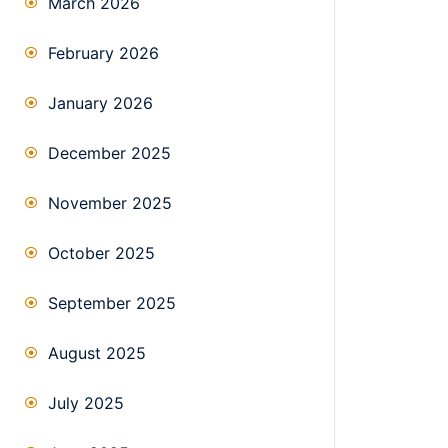
March 2026
February 2026
January 2026
December 2025
November 2025
October 2025
September 2025
August 2025
July 2025