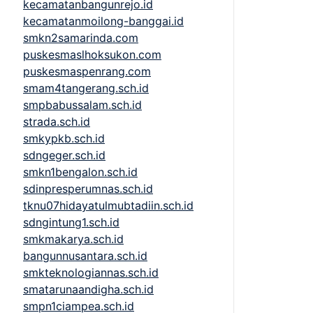
kecamatanbangunrejo.id
kecamatanmoilong-banggai.id
smkn2samarinda.com
puskesmaslhoksukon.com
puskesmaspenrang.com
smam4tangerang.sch.id
smpbabussalam.sch.id
strada.sch.id
smkypkb.sch.id
sdngeger.sch.id
smkn1bengalon.sch.id
sdinpresperumnas.sch.id
tknu07hidayatulmubtadiin.sch.id
sdngintung1.sch.id
smkmakarya.sch.id
bangunnusantara.sch.id
smkteknologiannas.sch.id
smatarunaandigha.sch.id
smpn1ciampea.sch.id