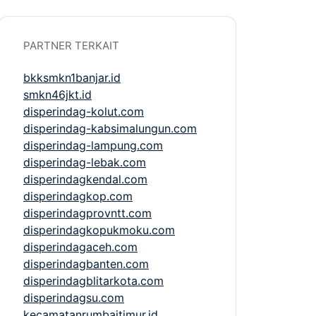
PARTNER TERKAIT
bkksmkn1banjar.id
smkn46jkt.id
disperindag-kolut.com
disperindag-kabsimalungun.com
disperindag-lampung.com
disperindag-lebak.com
disperindagkendal.com
disperindagkop.com
disperindagprovntt.com
disperindagkopukmoku.com
disperindagaceh.com
disperindagbanten.com
disperindagblitarkota.com
disperindagsu.com
kecamatanrumbaitimur.id