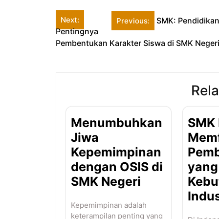
Post
Next:
SMK: Pendidikan
Previous:
Pentingnya
navigation
Pembentukan Karakter Siswa di SMK Neger
Rela
Menumbuhkan
SMK 
Jiwa
Memf
Kepemimpinan
Pemb
dengan OSIS di
yang
SMK Negeri
Kebu
Indus
Kepemimpinan adalah
keterampilan penting yang