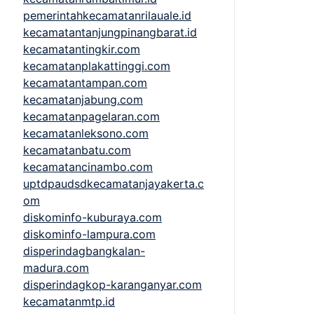
pemerintahkecamatanrilauale.id
kecamatantanjungpinangbarat.id
kecamatantingkir.com
kecamatanplakattinggi.com
kecamatantampan.com
kecamatanjabung.com
kecamatanpagelaran.com
kecamatanleksono.com
kecamatanbatu.com
kecamatancinambo.com
uptdpaudsdkecamatanjayakerta.c
om
diskominfo-kuburaya.com
diskominfo-lampura.com
disperindagbangkalan-
madura.com
disperindagkop-karanganyar.com
kecamatanmtp.id