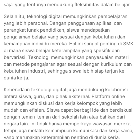
saja, yang tentunya mendukung fleksibilitas dalam belajar.
Selain itu, teknologi digital memungkinkan pembelajaran
yang lebih personal. Dengan penggunaan aplikasi dan
perangkat lunak pendidikan, siswa mendapatkan
pengalaman belajar yang sesuai dengan kebutuhan dan
kemampuan individu mereka. Hal ini sangat penting di SMK,
di mana siswa belajar keterampilan yang spesifik dan
bervariasi. Teknologi memungkinkan penyesuaian materi
dan metode pengajaran agar sesuai dengan kurikulum dan
kebutuhan industri, sehingga siswa lebih siap terjun ke
dunia kerja.
Keberadaan teknologi digital juga mendukung kolaborasi
antara siswa, guru, dan pihak eksternal. Platform online
memungkinkan diskusi dan kerja kelompok yang lebih
mudah dan efisien. Siswa dapat berbagi ide dan berdiskusi
dengan teman-teman dari sekolah lain atau bahkan dari
negara lain. Ini tidak hanya memperkaya wawasan mereka,
tetapi juga melatih kemampuan komunikasi dan kerja sama,
yang merupakan keterampilan penting di dunia kerja.