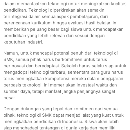
dalam memanfaatkan teknologi untuk meningkatkan kualitas
pendidikan. Teknologi diperkirakan akan semakin
terintegrasi dalam semua aspek pembelajaran, dari
perencanaan kurikulum hingga evaluasi hasil belajar. Ini
memberikan peluang besar bagi siswa untuk mendapatkan
pendidikan yang lebih relevan dan sesuai dengan
kebutuhan industri.
Namun, untuk mencapai potensi penuh dari teknologi di
SMK, semua pihak harus berkomitmen untuk terus
berinovasi dan beradaptasi. Sekolah harus selalu siap untuk
mengadopsi teknologi terbaru, sementara para guru harus
terus meningkatkan kompetensi mereka dalam pengajaran
berbasis teknologi. Ini memerlukan investasi waktu dan
sumber daya, tetapi manfaat jangka panjangnya sangat
besar.
Dengan dukungan yang tepat dan komitmen dari semua
pihak, teknologi di SMK dapat menjadi alat yang kuat untuk
meningkatkan pendidikan di Indonesia. Siswa akan lebih
siap menghadapi tantangan di dunia kerja dan memiliki