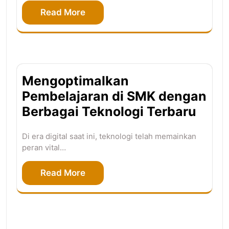
Read More
Mengoptimalkan
Pembelajaran di SMK dengan
Berbagai Teknologi Terbaru
Di era digital saat ini, teknologi telah memainkan
peran vital…
Read More