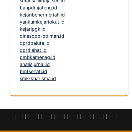
smansaliliriaja.sch.id
banpdmjateng.id
kejaribenermeriah.id
yankumkejariokut.id
kejaripgk.id
dinaspop-polman.id
dprdpaluta.id
dprdlahat.id
pmbkemenag.id
analisjurnal.id
bmtsehati.id
smk-kharisma.id
|
|
|
|
|
|
|
|
|
|
|
|
|
|
|
|
| |
|
|
|
|
|
|
|
|
|
|
|
|
|
|