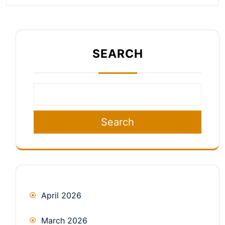
SEARCH
Search
April 2026
March 2026