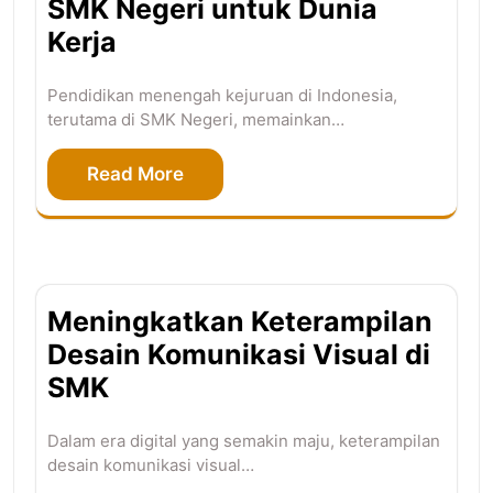
SMK Negeri untuk Dunia
Kerja
Pendidikan menengah kejuruan di Indonesia,
terutama di SMK Negeri, memainkan…
Read More
Meningkatkan Keterampilan
Desain Komunikasi Visual di
SMK
Dalam era digital yang semakin maju, keterampilan
desain komunikasi visual…