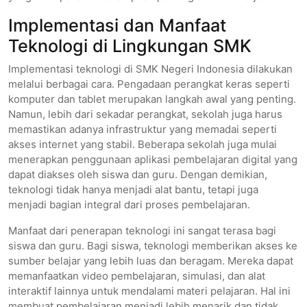
Implementasi dan Manfaat
Teknologi di Lingkungan SMK
Implementasi teknologi di SMK Negeri Indonesia dilakukan
melalui berbagai cara. Pengadaan perangkat keras seperti
komputer dan tablet merupakan langkah awal yang penting.
Namun, lebih dari sekadar perangkat, sekolah juga harus
memastikan adanya infrastruktur yang memadai seperti
akses internet yang stabil. Beberapa sekolah juga mulai
menerapkan penggunaan aplikasi pembelajaran digital yang
dapat diakses oleh siswa dan guru. Dengan demikian,
teknologi tidak hanya menjadi alat bantu, tetapi juga
menjadi bagian integral dari proses pembelajaran.
Manfaat dari penerapan teknologi ini sangat terasa bagi
siswa dan guru. Bagi siswa, teknologi memberikan akses ke
sumber belajar yang lebih luas dan beragam. Mereka dapat
memanfaatkan video pembelajaran, simulasi, dan alat
interaktif lainnya untuk mendalami materi pelajaran. Hal ini
membuat pembelajaran menjadi lebih menarik dan tidak