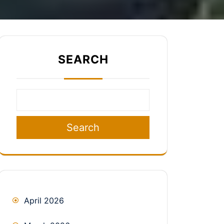
SEARCH
Search
April 2026