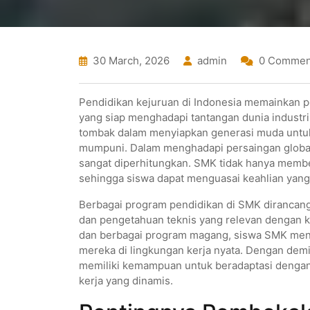
30 March, 2026
admin
0 Commen
Pendidikan kejuruan di Indonesia memainkan p
yang siap menghadapi tantangan dunia industr
tombak dalam menyiapkan generasi muda untuk
mumpuni. Dalam menghadapi persaingan global,
sangat diperhitungkan. SMK tidak hanya member
sehingga siswa dapat menguasai keahlian yang
Berbagai program pendidikan di SMK dirancang
dan pengetahuan teknis yang relevan dengan ke
dan berbagai program magang, siswa SMK m
mereka di lingkungan kerja nyata. Dengan demik
memiliki kemampuan untuk beradaptasi dengan 
kerja yang dinamis.