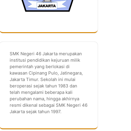
SMK Negeri 46 Jakarta merupakan
institusi pendidikan kejuruan milik
pemerintah yang berlokasi di
kawasan Cipinang Pulo, Jatinegara,
Jakarta Timur. Sekolah ini mulai
beroperasi sejak tahun 1983 dan
telah mengalami beberapa kali
perubahan nama, hingga akhirnya
resmi dikenal sebagai SMK Negeri 46
Jakarta sejak tahun 1997.