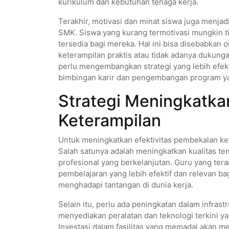
kurikulum dan kebutuhan tenaga kerja.
Terakhir, motivasi dan minat siswa juga menja
SMK. Siswa yang kurang termotivasi mungkin 
tersedia bagi mereka. Hal ini bisa disebabka
keterampilan praktis atau tidak adanya dukunga
perlu mengembangkan strategi yang lebih efek
bimbingan karir dan pengembangan program y
Strategi Meningkatka
Keterampilan
Untuk meningkatkan efektivitas pembekalan ket
Salah satunya adalah meningkatkan kualitas t
profesional yang berkelanjutan. Guru yang t
pembelajaran yang lebih efektif dan relevan ba
menghadapi tantangan di dunia kerja.
Selain itu, perlu ada peningkatan dalam infras
menyediakan peralatan dan teknologi terkini y
Investasi dalam fasilitas yang memadai akan