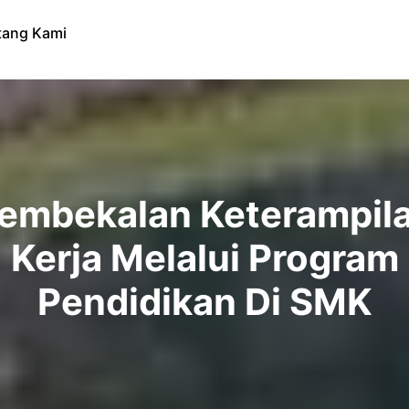
tang Kami
embekalan Keterampil
Kerja Melalui Program
Pendidikan Di SMK