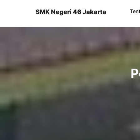
Skip
to
SMK Negeri 46 Jakarta
Ten
content
P