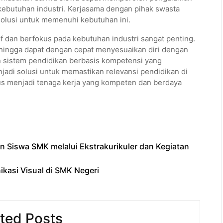
kebutuhan industri. Kerjasama dengan pihak swasta
 solusi untuk memenuhi kebutuhan ini.
 dan berfokus pada kebutuhan industri sangat penting.
hingga dapat dengan cepat menyesuaikan diri dengan
n sistem pendidikan berbasis kompetensi yang
jadi solusi untuk memastikan relevansi pendidikan di
us menjadi tenaga kerja yang kompeten dan berdaya
Siswa SMK melalui Ekstrakurikuler dan Kegiatan
kasi Visual di SMK Negeri
ted Posts