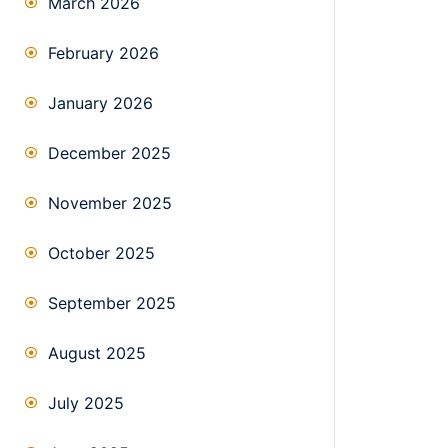
March 2026
February 2026
January 2026
December 2025
November 2025
October 2025
September 2025
August 2025
July 2025