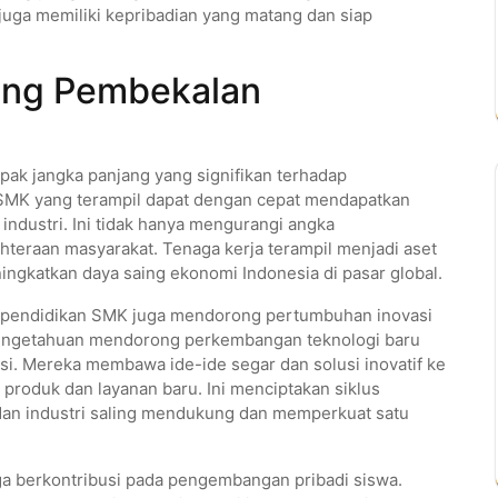
i juga memiliki kepribadian yang matang dan siap
ang Pembekalan
ak jangka panjang yang signifikan terhadap
SMK yang terampil dapat dengan cepat mendapatkan
 industri. Ini tidak hanya mengurangi angka
teraan masyarakat. Tenaga kerja terampil menjadi aset
ngkatkan daya saing ekonomi Indonesia di pasar global.
ui pendidikan SMK juga mendorong pertumbuhan inovasi
rpengetahuan mendorong perkembangan teknologi baru
si. Mereka membawa ide-ide segar dan solusi inovatif ke
 produk dan layanan baru. Ini menciptakan siklus
dan industri saling mendukung dan memperkuat satu
ga berkontribusi pada pengembangan pribadi siswa.