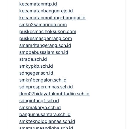
kecamatanmtp.id
kecamatanbangunrejo.id
kecamatanmoilong-banggai.id
smkn2samarinda.com
puskesmaslhoksukon.com
puskesmaspenrang.com
smam4tangerang.sch.id
smpbabussalam.sch.id
strada.sch.id
smkypkb.sch.id
sdngeger.sch.id
smkn1bengalon.sch.id
sdinpresperumnas.sch.id
tknu07hidayatulmubtadiin.sch.id
sdngintung1.sch.id
smkmakarya.sch.id
bangunnusantara.sch.id
smkteknologiannas.sch.id
smatarunaandigha.sch.id