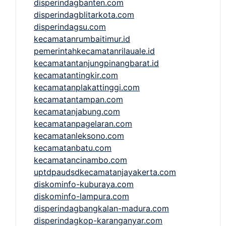
disperindagbanten.com
disperindagblitarkota.com
disperindagsu.com
kecamatanrumbaitimur.id
pemerintahkecamatanrilauale.id
kecamatantanjungpinangbarat.id
kecamatantingkir.com
kecamatanplakattinggi.com
kecamatantampan.com
kecamatanjabung.com
kecamatanpagelaran.com
kecamatanleksono.com
kecamatanbatu.com
kecamatancinambo.com
uptdpaudsdkecamatanjayakerta.com
diskominfo-kuburaya.com
diskominfo-lampura.com
disperindagbangkalan-madura.com
disperindagkop-karanganyar.com