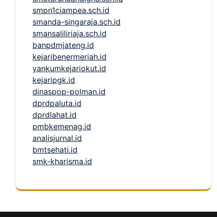
smpn1ciampea.sch.id
smanda-singaraja.sch.id
smansaliliriaja.sch.id
banpdmjateng.id
kejaribenermeriah.id
yankumkejariokut.id
kejaripgk.id
dinaspop-polman.id
dprdpaluta.id
dprdlahat.id
pmbkemenag.id
analisjurnal.id
bmtsehati.id
smk-kharisma.id