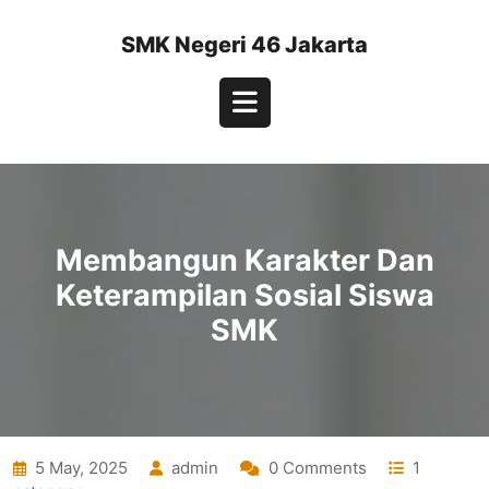
Skip
to
SMK Negeri 46 Jakarta
content
Open
Button
Membangun Karakter Dan
Keterampilan Sosial Siswa
SMK
5 May, 2025
admin
0 Comments
1