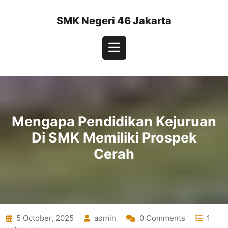
Skip
to
SMK Negeri 46 Jakarta
content
Open
Button
Mengapa Pendidikan Kejuruan
Di SMK Memiliki Prospek
Cerah
5 October, 2025
admin
0 Comments
1