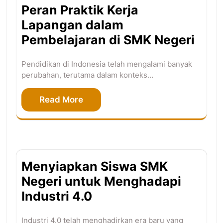
Peran Praktik Kerja
Lapangan dalam
Pembelajaran di SMK Negeri
Pendidikan di Indonesia telah mengalami banyak
perubahan, terutama dalam konteks…
Read More
Menyiapkan Siswa SMK
Negeri untuk Menghadapi
Industri 4.0
Industri 4.0 telah menghadirkan era baru yang