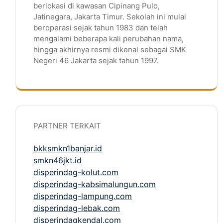
berlokasi di kawasan Cipinang Pulo,
Jatinegara, Jakarta Timur. Sekolah ini mulai
beroperasi sejak tahun 1983 dan telah
mengalami beberapa kali perubahan nama,
hingga akhirnya resmi dikenal sebagai SMK
Negeri 46 Jakarta sejak tahun 1997.
PARTNER TERKAIT
bkksmkn1banjar.id
smkn46jkt.id
disperindag-kolut.com
disperindag-kabsimalungun.com
disperindag-lampung.com
disperindag-lebak.com
disperindagkendal.com