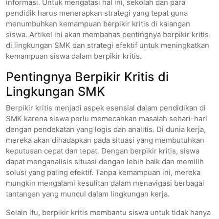
informasi. Untuk mengatasi hal ini, sekolah dan para
pendidik harus menerapkan strategi yang tepat guna
menumbuhkan kemampuan berpikir kritis di kalangan
siswa. Artikel ini akan membahas pentingnya berpikir kritis
di lingkungan SMK dan strategi efektif untuk meningkatkan
kemampuan siswa dalam berpikir kritis.
Pentingnya Berpikir Kritis di
Lingkungan SMK
Berpikir kritis menjadi aspek esensial dalam pendidikan di
SMK karena siswa perlu memecahkan masalah sehari-hari
dengan pendekatan yang logis dan analitis. Di dunia kerja,
mereka akan dihadapkan pada situasi yang membutuhkan
keputusan cepat dan tepat. Dengan berpikir kritis, siswa
dapat menganalisis situasi dengan lebih baik dan memilih
solusi yang paling efektif. Tanpa kemampuan ini, mereka
mungkin mengalami kesulitan dalam menavigasi berbagai
tantangan yang muncul dalam lingkungan kerja.
Selain itu, berpikir kritis membantu siswa untuk tidak hanya