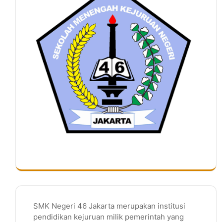
SMK Negeri 46 Jakarta merupakan institusi
pendidikan kejuruan milik pemerintah yang