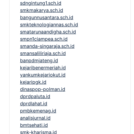
sdngintung1.sch.id
smkmakarya.sch.id
bangunnusantara.sch.id
smkteknologiannas.sch.id
smatarunaandigha.sch.id
smpn1ciampea.sch.id
smanda-singaraja.sch.id
smansaliliriaja.sch.id
banpdmjateng.id
kejaribenermeriah.id
yankumkejariokut.id
kejaripgk.id
dinaspop-polman.id
dprdpaluta.id
dprdlahat.id
pmbkemenag.id
analisjurnal.id
bmtsehati.id
smk-kharisma.id