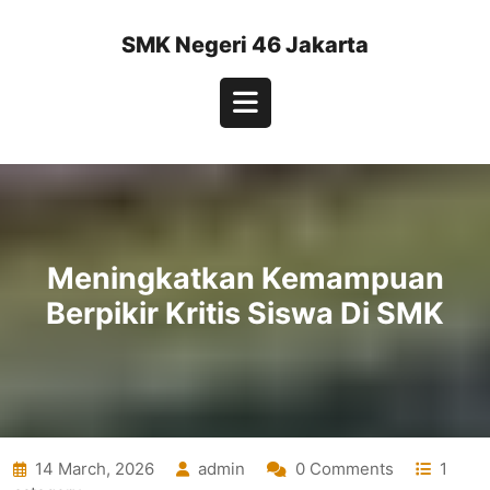
Skip
to
SMK Negeri 46 Jakarta
content
Open
Button
Meningkatkan Kemampuan
Berpikir Kritis Siswa Di SMK
14 March, 2026
admin
0 Comments
1