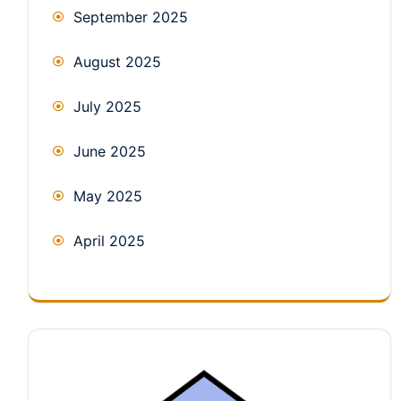
September 2025
August 2025
July 2025
June 2025
May 2025
April 2025