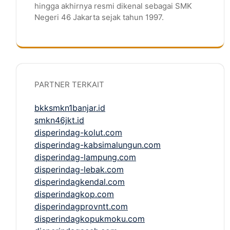
hingga akhirnya resmi dikenal sebagai SMK
Negeri 46 Jakarta sejak tahun 1997.
PARTNER TERKAIT
bkksmkn1banjar.id
smkn46jkt.id
disperindag-kolut.com
disperindag-kabsimalungun.com
disperindag-lampung.com
disperindag-lebak.com
disperindagkendal.com
disperindagkop.com
disperindagprovntt.com
disperindagkopukmoku.com