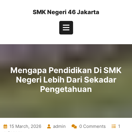
Skip
to
SMK Negeri 46 Jakarta
content
Open
Button
Mengapa Pendidikan Di SMK
Negeri Lebih Dari Sekadar
Pengetahuan
15 March, 2026
admin
0 Comments
1