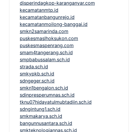
disperindagkop-karanganyar.com
kecamatanmtp.id
kecamatanbangunrejo.id
kecamatanmoilong-banggai.id
smkn2samarinda.com
puskesmaslhoksukon.com
puskesmaspenrang.com
smam4tangerang.sch.id
smpbabussalam.sch.id
strada.sch.id
smkypkb.sch.id
sdngeger.sch.id
smkn1bengalon.sch.id
sdinpresperumnas.sch.id
tknu07hidayatulmubtadiin.sch.id
sdngintung1.sch.id
smkmakarya.sch.id
bangunnusantara.sch.id
smkteknologiannas.sch.id