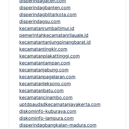
disperindagaceh.com
disperindagbanten.com
disperindagblitarkota.com
disperindagsu.com
kecamatanrumbaitimur.id
pemerintahkecamatanrilauale.id
kecamatantanjungpinangbarat.id
kecamatantingkir.com
kecamatanplakattinggi.com
kecamatantampan.com
kecamatanjabung.com
kecamatanpagelaran.com
kecamatanleksono.com
kecamatanbatu.com
kecamatancinambo.com
uptdpaudsdkecamatanjayakerta.com
diskominfo-kuburaya.com
diskominfo-lampura.com
disperindagbangkalan-madura.com