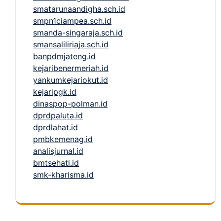
smatarunaandigha.sch.id
smpn1ciampea.sch.id
smanda-singaraja.sch.id
smansaliliriaja.sch.id
banpdmjateng.id
kejaribenermeriah.id
yankumkejariokut.id
kejaripgk.id
dinaspop-polman.id
dprdpaluta.id
dprdlahat.id
pmbkemenag.id
analisjurnal.id
bmtsehati.id
smk-kharisma.id