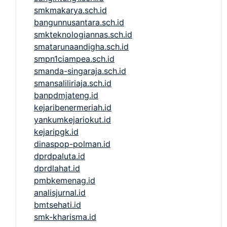
smkmakarya.sch.id
bangunnusantara.sch.id
smkteknologiannas.sch.id
smatarunaandigha.sch.id
smpn1ciampea.sch.id
smanda-singaraja.sch.id
smansaliliriaja.sch.id
banpdmjateng.id
kejaribenermeriah.id
yankumkejariokut.id
kejaripgk.id
dinaspop-polman.id
dprdpaluta.id
dprdlahat.id
pmbkemenag.id
analisjurnal.id
bmtsehati.id
smk-kharisma.id