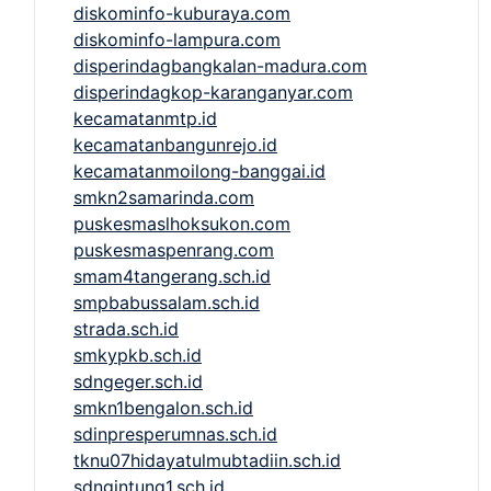
diskominfo-kuburaya.com
diskominfo-lampura.com
disperindagbangkalan-madura.com
disperindagkop-karanganyar.com
kecamatanmtp.id
kecamatanbangunrejo.id
kecamatanmoilong-banggai.id
smkn2samarinda.com
puskesmaslhoksukon.com
puskesmaspenrang.com
smam4tangerang.sch.id
smpbabussalam.sch.id
strada.sch.id
smkypkb.sch.id
sdngeger.sch.id
smkn1bengalon.sch.id
sdinpresperumnas.sch.id
tknu07hidayatulmubtadiin.sch.id
sdngintung1.sch.id