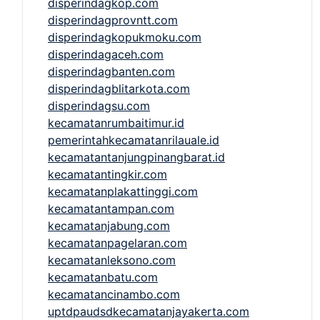
disperindagkop.com
disperindagprovntt.com
disperindagkopukmoku.com
disperindagaceh.com
disperindagbanten.com
disperindagblitarkota.com
disperindagsu.com
kecamatanrumbaitimur.id
pemerintahkecamatanrilauale.id
kecamatantanjungpinangbarat.id
kecamatantingkir.com
kecamatanplakattinggi.com
kecamatantampan.com
kecamatanjabung.com
kecamatanpagelaran.com
kecamatanleksono.com
kecamatanbatu.com
kecamatancinambo.com
uptdpaudsdkecamatanjayakerta.com