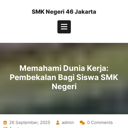
Skip
to
SMK Negeri 46 Jakarta
content
Open
Button
Memahami Dunia Kerja:
Pembekalan Bagi Siswa SMK
Negeri
26 September, 2025
admin
0 Comments