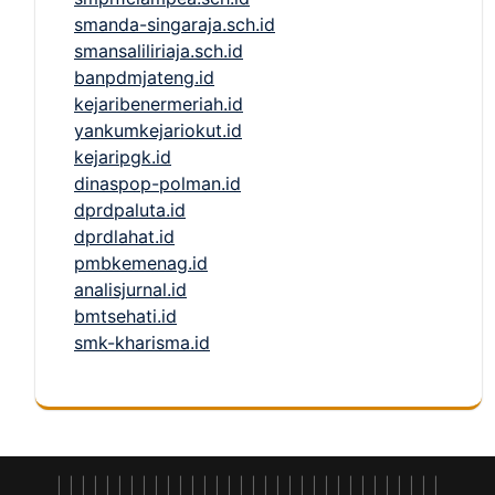
smanda-singaraja.sch.id
smansaliliriaja.sch.id
banpdmjateng.id
kejaribenermeriah.id
yankumkejariokut.id
kejaripgk.id
dinaspop-polman.id
dprdpaluta.id
dprdlahat.id
pmbkemenag.id
analisjurnal.id
bmtsehati.id
smk-kharisma.id
|
|
|
|
|
|
|
|
|
|
|
|
|
|
|
|
| |
|
|
|
|
|
|
|
|
|
|
|
|
|
|