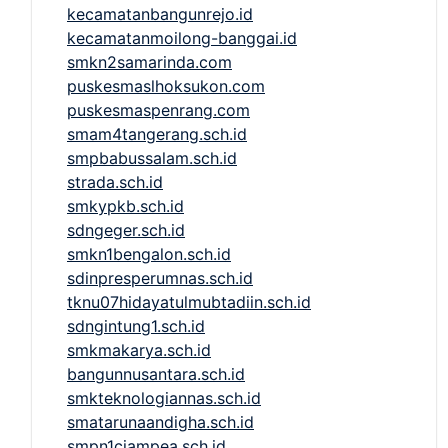
kecamatanbangunrejo.id
kecamatanmoilong-banggai.id
smkn2samarinda.com
puskesmaslhoksukon.com
puskesmaspenrang.com
smam4tangerang.sch.id
smpbabussalam.sch.id
strada.sch.id
smkypkb.sch.id
sdngeger.sch.id
smkn1bengalon.sch.id
sdinpresperumnas.sch.id
tknu07hidayatulmubtadiin.sch.id
sdngintung1.sch.id
smkmakarya.sch.id
bangunnusantara.sch.id
smkteknologiannas.sch.id
smatarunaandigha.sch.id
smpn1ciampea.sch.id