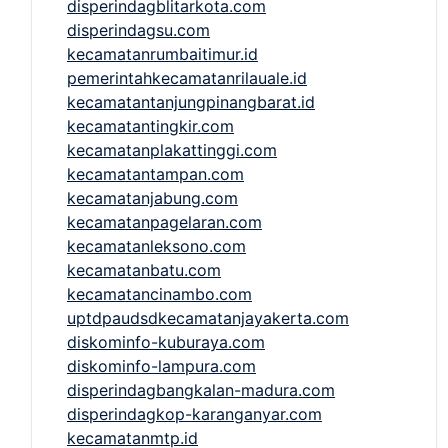
disperindagblitarkota.com
disperindagsu.com
kecamatanrumbaitimur.id
pemerintahkecamatanrilauale.id
kecamatantanjungpinangbarat.id
kecamatantingkir.com
kecamatanplakattinggi.com
kecamatantampan.com
kecamatanjabung.com
kecamatanpagelaran.com
kecamatanleksono.com
kecamatanbatu.com
kecamatancinambo.com
uptdpaudsdkecamatanjayakerta.com
diskominfo-kuburaya.com
diskominfo-lampura.com
disperindagbangkalan-madura.com
disperindagkop-karanganyar.com
kecamatanmtp.id