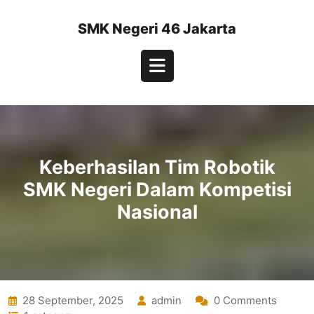
Skip
to
SMK Negeri 46 Jakarta
content
Open
Button
Keberhasilan Tim Robotik
SMK Negeri Dalam Kompetisi
Nasional
28 September, 2025
admin
0 Comments