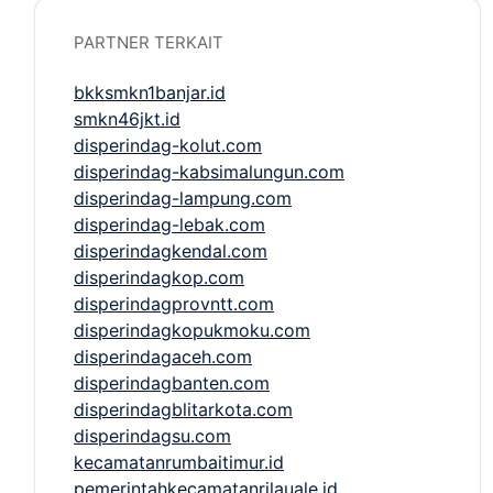
PARTNER TERKAIT
bkksmkn1banjar.id
smkn46jkt.id
disperindag-kolut.com
disperindag-kabsimalungun.com
disperindag-lampung.com
disperindag-lebak.com
disperindagkendal.com
disperindagkop.com
disperindagprovntt.com
disperindagkopukmoku.com
disperindagaceh.com
disperindagbanten.com
disperindagblitarkota.com
disperindagsu.com
kecamatanrumbaitimur.id
pemerintahkecamatanrilauale.id