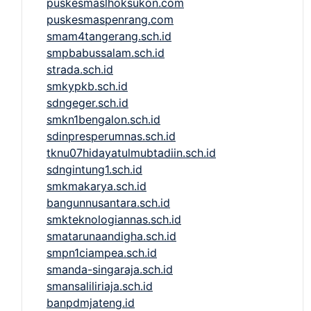
puskesmaslhoksukon.com
puskesmaspenrang.com
smam4tangerang.sch.id
smpbabussalam.sch.id
strada.sch.id
smkypkb.sch.id
sdngeger.sch.id
smkn1bengalon.sch.id
sdinpresperumnas.sch.id
tknu07hidayatulmubtadiin.sch.id
sdngintung1.sch.id
smkmakarya.sch.id
bangunnusantara.sch.id
smkteknologiannas.sch.id
smatarunaandigha.sch.id
smpn1ciampea.sch.id
smanda-singaraja.sch.id
smansaliliriaja.sch.id
banpdmjateng.id