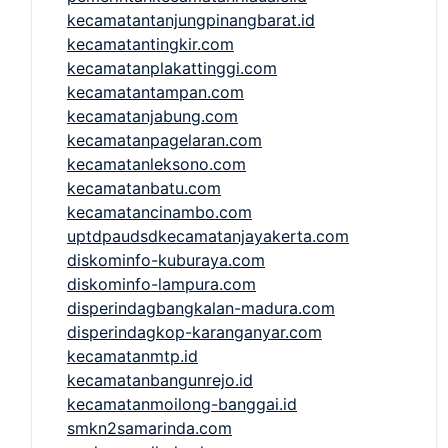
kecamatantanjungpinangbarat.id
kecamatantingkir.com
kecamatanplakattinggi.com
kecamatantampan.com
kecamatanjabung.com
kecamatanpagelaran.com
kecamatanleksono.com
kecamatanbatu.com
kecamatancinambo.com
uptdpaudsdkecamatanjayakerta.com
diskominfo-kuburaya.com
diskominfo-lampura.com
disperindagbangkalan-madura.com
disperindagkop-karanganyar.com
kecamatanmtp.id
kecamatanbangunrejo.id
kecamatanmoilong-banggai.id
smkn2samarinda.com