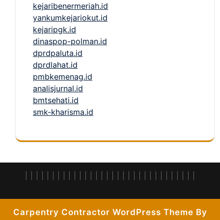
kejaribenermeriah.id
yankumkejariokut.id
kejaripgk.id
dinaspop-polman.id
dprdpaluta.id
dprdlahat.id
pmbkemenag.id
analisjurnal.id
bmtsehati.id
smk-kharisma.id
|
|
|
|
|
|
|
|
|
|
|
|
|
|
|
|
| |
|
|
|
|
|
|
|
|
|
|
|
|
|
|
Carpentry Contractor WordPress Theme By