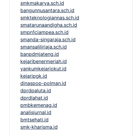
smkmakarya.sch.id
bangunnusantara.sch.id
smkteknologiannas.sch.id
smatarunaandigha.sch.id
smpn1ciampea.sch.id
smanda-singaraja.sch.id
smansaliliriaja.sch.id
banpdmjateng.id
kejaribenermeriah.id
yankumkejariokut.id
kejaripgk.id
dinaspop-polman.id
dprdpaluta.id
dprdlahat.id
pmbkemenag.id
analisjurnal.id
bmtsehati.id
smk-kharisma.id