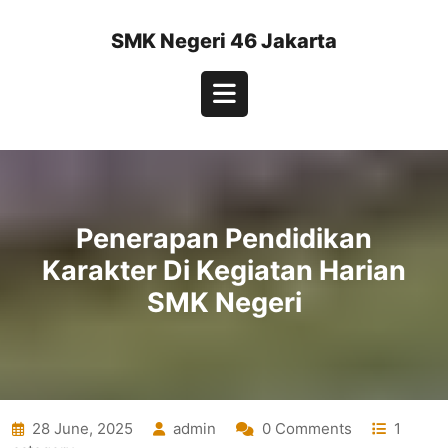
Skip
to
SMK Negeri 46 Jakarta
content
Open
Button
Penerapan Pendidikan
Karakter Di Kegiatan Harian
SMK Negeri
28 June, 2025
admin
0 Comments
1