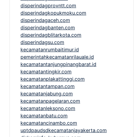
disperindagprovntt.com
disperindagkopukmoku.com
disperindagaceh.com
disperindagbanten.com
disperindagblitarkota.com
disperindagsu.com
kecamatanrumbaitimur.id
pemerintahkecamatanrilauale.id
kecamatantanjungpinangbarat.id
kecamatantingkir.com
kecamatanplakattinggi.com
kecamatantampan.com
kecamatanjabung.com
kecamatanpagelaran.com
kecamatanleksono.com
kecamatanbatu.com
kecamatancinambo.com
uptdpaudsdkecamatanjayakerta.com