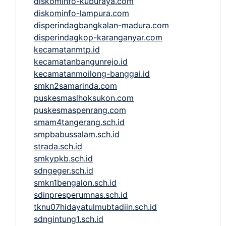
diskominfo-kuburaya.com
diskominfo-lampura.com
disperindagbangkalan-madura.com
disperindagkop-karanganyar.com
kecamatanmtp.id
kecamatanbangunrejo.id
kecamatanmoilong-banggai.id
smkn2samarinda.com
puskesmaslhoksukon.com
puskesmaspenrang.com
smam4tangerang.sch.id
smpbabussalam.sch.id
strada.sch.id
smkypkb.sch.id
sdngeger.sch.id
smkn1bengalon.sch.id
sdinpresperumnas.sch.id
tknu07hidayatulmubtadiin.sch.id
sdngintung1.sch.id