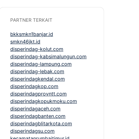
PARTNER TERKAIT
bkksmkn1banjar.id
smkn46jkt.id
disperindag-kolut.com
disperindag-kabsimalungun.com
disperindag-lampung.com
disperindag-lebak.com
disperindagkendal.com
disperindagkop.com
disperindagprovntt.com
disperindagkopukmoku.com
disperindagaceh.com
disperindagbanten.com
disperindagblitarkota.com
disperindagsu.com
kecamatanrumbaitimur.id