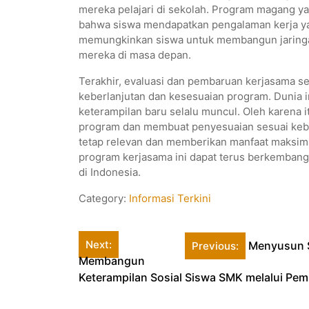
mereka pelajari di sekolah. Program magang y
bahwa siswa mendapatkan pengalaman kerja yan
memungkinkan siswa untuk membangun jaringan 
mereka di masa depan.
Terakhir, evaluasi dan pembaruan kerjasama se
keberlanjutan dan kesesuaian program. Dunia 
keterampilan baru selalu muncul. Oleh karena it
program dan membuat penyesuaian sesuai keb
tetap relevan dan memberikan manfaat maksima
program kerjasama ini dapat terus berkembang
di Indonesia.
Category:
Informasi Terkini
Post
Next:
Menyusun S
Previous:
Membangun
navigation
Keterampilan Sosial Siswa SMK melalui Pem