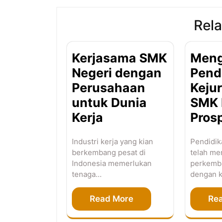
Rela
Kerjasama SMK
Men
Negeri dengan
Pend
Perusahaan
Kejur
untuk Dunia
SMK 
Kerja
Pros
Industri kerja yang kian
Pendidik
berkembang pesat di
telah me
Indonesia memerlukan
perkemba
tenaga…
dengan 
Read More
Re