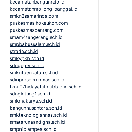
kecamatanbangunrejo.id
kecamatanmoilong-banggai.id
smkn2samarinda.com
puskesmaslhoksukon.com
puskesmaspenrang.com
smam4tangerang.sch.id
smpbabussalam.sch.id
strada.sch.id
smkypkb.sch.id
sdngeger.sch.id
smkn1bengalon.sch.id
sdinpresperumnas.sch.id
tknu07hidayatulmubtadiin.sch.id
sdngintung1.sch.id
smkmakarya.sch.id
bangunnusantara.sch.id
smkteknologiannas.sch.id
smatarunaandigha.sch.id
smpn1ciampea.sch.id