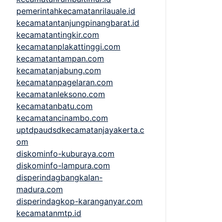
pemerintahkecamatanrilauale.id
kecamatantanjungpinangbarat.id
kecamatantingkir.com
kecamatanplakattinggi.com
kecamatantampan.com
kecamatanjabung.com
kecamatanpagelaran.com
kecamatanleksono.com
kecamatanbatu.com
kecamatancinambo.com
uptdpaudsdkecamatanjayakerta.c
om
diskominfo-kuburaya.com
diskominfo-lampura.com
disperindagbangkalan-
madura.com
disperindagkop-karanganyar.com
kecamatanmtp.id