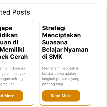
ted Posts
gapa
Strategi
idikan
Menciptakan
uan di
Suasana
Memiliki
Belajar Nyaman
pek Cerah
di SMK
an di Indonesia
Memahami kebutuhan
ngalami banyak
belajar siswa adalah
ngan seiring
langkah pertama yang
kemajuan…
penting bagi…
ad More
Read More