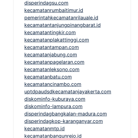
disperindagsu.com
kecamatanrumbaitimur.id
pemerintahkecamatanrilauale.id
kecamatantanjungpinangbarat.id
kecamatantingkir.com
kecamatanplakattinggi.com
kecamatantampan.com
kecamatanjabung.com
kecamatanpagelaran.com
kecamatanleksono.com
kecamatanbatu.com
kecamatancinambo.com
uptdpaudsdkecamatanjayakerta.com
diskominfo-kuburaya.com
diskominfo-lampura.com
disperindagbangkalan-madura.com
disperindagkop-karanganyar.com
kecamatanmtp.id
kecamatanbangunrejo.id