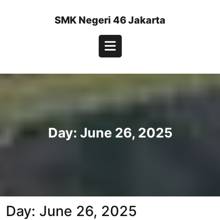
Skip
to
SMK Negeri 46 Jakarta
content
Open
Button
Day:
June 26, 2025
Day:
June 26, 2025