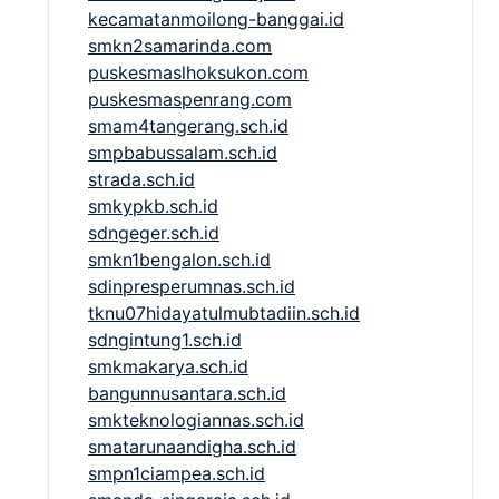
kecamatanmoilong-banggai.id
smkn2samarinda.com
puskesmaslhoksukon.com
puskesmaspenrang.com
smam4tangerang.sch.id
smpbabussalam.sch.id
strada.sch.id
smkypkb.sch.id
sdngeger.sch.id
smkn1bengalon.sch.id
sdinpresperumnas.sch.id
tknu07hidayatulmubtadiin.sch.id
sdngintung1.sch.id
smkmakarya.sch.id
bangunnusantara.sch.id
smkteknologiannas.sch.id
smatarunaandigha.sch.id
smpn1ciampea.sch.id