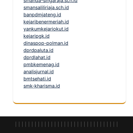
smanda-singaraja.sch.id
smansaliliriaja.sch.id
banpdmjateng.id
kejaribenermeriah.id
yankumkejariokut.id
kejaripgk.id
dinaspop-polman.id
dprdpaluta.id
dprdlahat.id
pmbkemenag.id
analisjurnal.id
bmtsehati.id
smk-kharisma.id
|
|
|
|
|
|
|
|
|
|
|
|
|
|
|
|
| |
|
|
|
|
|
|
|
|
|
|
|
|
|
|