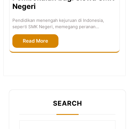
Negeri
Pendidikan menengah kejuruan di Indonesia,
seperti SMK Negeri, memegang peranan…
Read More
SEARCH