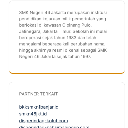
SMK Negeri 46 Jakarta merupakan institusi
pendidikan kejuruan milik pemerintah yang
berlokasi di kawasan Cipinang Pulo,
Jatinegara, Jakarta Timur. Sekolah ini mulai
beroperasi sejak tahun 1983 dan telah
mengalami beberapa kali perubahan nama,
hingga akhirnya resmi dikenal sebagai SMK
Negeri 46 Jakarta sejak tahun 1997.
PARTNER TERKAIT
bkksmkn1banjar.id
smkn46jkt.id
disperindag-kolut.com
disperindag-kabsimalungun.com