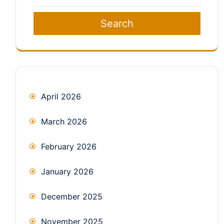
Search
April 2026
March 2026
February 2026
January 2026
December 2025
November 2025