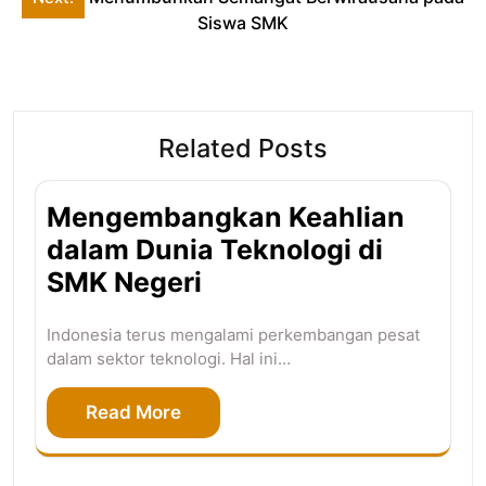
Siswa SMK
Related Posts
Mengembangkan Keahlian
dalam Dunia Teknologi di
SMK Negeri
Indonesia terus mengalami perkembangan pesat
dalam sektor teknologi. Hal ini…
Read More