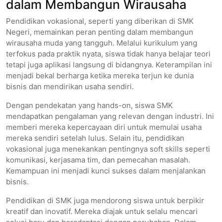
dalam Membangun Wirausaha
Pendidikan vokasional, seperti yang diberikan di SMK
Negeri, memainkan peran penting dalam membangun
wirausaha muda yang tangguh. Melalui kurikulum yang
terfokus pada praktik nyata, siswa tidak hanya belajar teori
tetapi juga aplikasi langsung di bidangnya. Keterampilan ini
menjadi bekal berharga ketika mereka terjun ke dunia
bisnis dan mendirikan usaha sendiri.
Dengan pendekatan yang hands-on, siswa SMK
mendapatkan pengalaman yang relevan dengan industri. Ini
memberi mereka kepercayaan diri untuk memulai usaha
mereka sendiri setelah lulus. Selain itu, pendidikan
vokasional juga menekankan pentingnya soft skills seperti
komunikasi, kerjasama tim, dan pemecahan masalah.
Kemampuan ini menjadi kunci sukses dalam menjalankan
bisnis.
Pendidikan di SMK juga mendorong siswa untuk berpikir
kreatif dan inovatif. Mereka diajak untuk selalu mencari