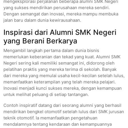
mengeksplorasi perjalanan beberapa alumni SMK Negeri
yang sukses mendirikan perusahaan mereka sendiri.
Dengan semangat dan inovasi, mereka mampu membuka
jalan baru dalam dunia kewirausahaan.
Inspirasi dari Alumni SMK Negeri
yang Berani Berkarya
Mengambil langkah pertama dalam dunia bisnis
memerlukan keberanian dan tekad yang kuat. Alumni SMK
Negeri sering kali memiliki semangat ini, didorong oleh
pelatihan praktis yang mereka terima di sekolah. Banyak
dari mereka yang memulai usaha kecil-kecilan setelah lulus,
memanfaatkan keterampilan yang telah mereka pelajari.
Inovasi menjadi kunci sukses mereka, dengan kemampuan
untuk melihat peluang di setiap tantangan.
Contoh inspiratif datang dari seorang alumni yang berhasil
mendirikan bengkel otomotif setelah lulus dari SMK jurusan
teknik otomotif. Ia memanfaatkan pengetahuan
mendalamnya tentang kendaraan dan kemampuannya