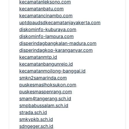
kecamatanleksono.com
kecamatanbatu.com
kecamatancinambo.com
uptdpaudsdkecamatanjayakerta.com
diskominfo-kuburaya.com
diskominfo-lampura.com
disperindagbangkalan-madura.com
disperindagkop-karanganyar.com
kecamatanmtp.id
kecamatanbangunrejo.id
kecamatanmoilong-banggai.id
smkn2samarinda.com
puskesmaslhoksukon.com
puskesmaspenrang.com
smam4tangerang.sch.id
smpbabussalam.sch.id
strada.sch.id
smkypkb.sch.id
sdngeger.sch.id