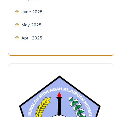
June 2025
May 2025
April 2025