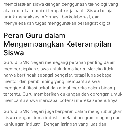
membiasakan siswa dengan penggunaan teknologi yang
akan mereka temui di tempat kerja nanti. Siswa belajar
untuk mengakses informasi, berkolaborasi, dan
menyelesaikan tugas menggunakan perangkat digital.
Peran Guru dalam
Mengembangkan Keterampilan
Siswa
Guru di SMK Negeri memegang peranan penting dalam
mempersiapkan siswa untuk dunia kerja. Mereka tidak
hanya bertindak sebagai pengajar, tetapi juga sebagai
mentor dan pembimbing yang membantu siswa
mengidentifikasi bakat dan minat mereka dalam bidang
tertentu. Guru memberikan dukungan dan dorongan untuk
membantu siswa mencapai potensi mereka sepenuhnya.
Guru di SMK Negeri juga berperan dalam menghubungkan
siswa dengan dunia industri melalui program magang dan
kunjungan industri. Dengan jaringan yang luas dan