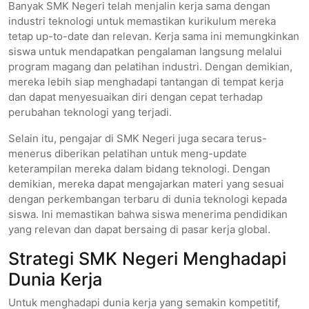
Banyak SMK Negeri telah menjalin kerja sama dengan
industri teknologi untuk memastikan kurikulum mereka
tetap up-to-date dan relevan. Kerja sama ini memungkinkan
siswa untuk mendapatkan pengalaman langsung melalui
program magang dan pelatihan industri. Dengan demikian,
mereka lebih siap menghadapi tantangan di tempat kerja
dan dapat menyesuaikan diri dengan cepat terhadap
perubahan teknologi yang terjadi.
Selain itu, pengajar di SMK Negeri juga secara terus-
menerus diberikan pelatihan untuk meng-update
keterampilan mereka dalam bidang teknologi. Dengan
demikian, mereka dapat mengajarkan materi yang sesuai
dengan perkembangan terbaru di dunia teknologi kepada
siswa. Ini memastikan bahwa siswa menerima pendidikan
yang relevan dan dapat bersaing di pasar kerja global.
Strategi SMK Negeri Menghadapi
Dunia Kerja
Untuk menghadapi dunia kerja yang semakin kompetitif,