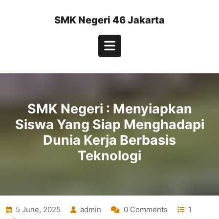
Skip
to
SMK Negeri 46 Jakarta
content
Open
Button
SMK Negeri : Menyiapkan
Siswa Yang Siap Menghadapi
Dunia Kerja Berbasis
Teknologi
5 June, 2025
admin
0 Comments
1