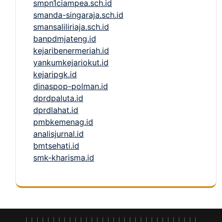
smpn1ciampea.sch.id
smanda-singaraja.sch.id
smansaliliriaja.sch.id
banpdmjateng.id
kejaribenermeriah.id
yankumkejariokut.id
kejaripgk.id
dinaspop-polman.id
dprdpaluta.id
dprdlahat.id
pmbkemenag.id
analisjurnal.id
bmtsehati.id
smk-kharisma.id
|
|
|
|
|
|
|
|
|
|
|
|
|
|
|
|
| |
|
|
|
|
|
|
|
|
|
|
|
|
|
|