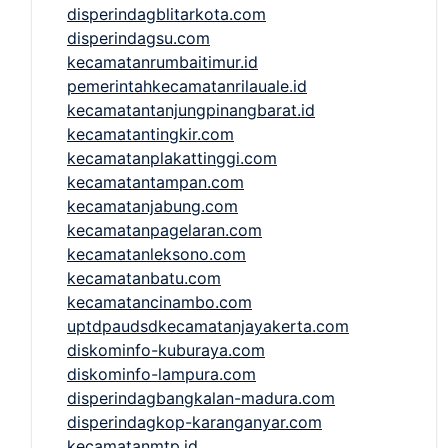
disperindagblitarkota.com
disperindagsu.com
kecamatanrumbaitimur.id
pemerintahkecamatanrilauale.id
kecamatantanjungpinangbarat.id
kecamatantingkir.com
kecamatanplakattinggi.com
kecamatantampan.com
kecamatanjabung.com
kecamatanpagelaran.com
kecamatanleksono.com
kecamatanbatu.com
kecamatancinambo.com
uptdpaudsdkecamatanjayakerta.com
diskominfo-kuburaya.com
diskominfo-lampura.com
disperindagbangkalan-madura.com
disperindagkop-karanganyar.com
kecamatanmtp.id