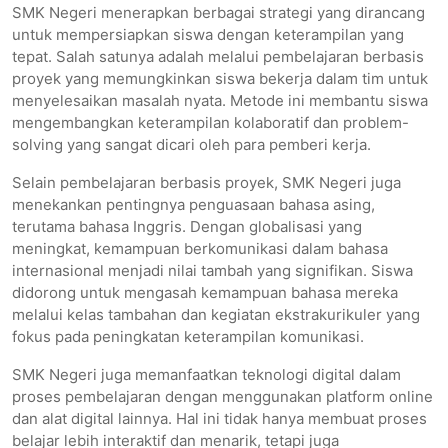
SMK Negeri menerapkan berbagai strategi yang dirancang
untuk mempersiapkan siswa dengan keterampilan yang
tepat. Salah satunya adalah melalui pembelajaran berbasis
proyek yang memungkinkan siswa bekerja dalam tim untuk
menyelesaikan masalah nyata. Metode ini membantu siswa
mengembangkan keterampilan kolaboratif dan problem-
solving yang sangat dicari oleh para pemberi kerja.
Selain pembelajaran berbasis proyek, SMK Negeri juga
menekankan pentingnya penguasaan bahasa asing,
terutama bahasa Inggris. Dengan globalisasi yang
meningkat, kemampuan berkomunikasi dalam bahasa
internasional menjadi nilai tambah yang signifikan. Siswa
didorong untuk mengasah kemampuan bahasa mereka
melalui kelas tambahan dan kegiatan ekstrakurikuler yang
fokus pada peningkatan keterampilan komunikasi.
SMK Negeri juga memanfaatkan teknologi digital dalam
proses pembelajaran dengan menggunakan platform online
dan alat digital lainnya. Hal ini tidak hanya membuat proses
belajar lebih interaktif dan menarik, tetapi juga