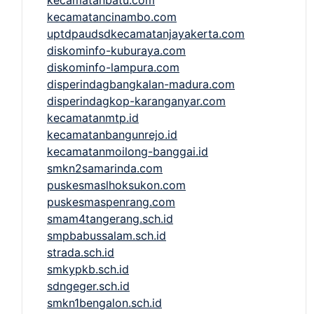
kecamatancinambo.com
uptdpaudsdkecamatanjayakerta.com
diskominfo-kuburaya.com
diskominfo-lampura.com
disperindagbangkalan-madura.com
disperindagkop-karanganyar.com
kecamatanmtp.id
kecamatanbangunrejo.id
kecamatanmoilong-banggai.id
smkn2samarinda.com
puskesmaslhoksukon.com
puskesmaspenrang.com
smam4tangerang.sch.id
smpbabussalam.sch.id
strada.sch.id
smkypkb.sch.id
sdngeger.sch.id
smkn1bengalon.sch.id