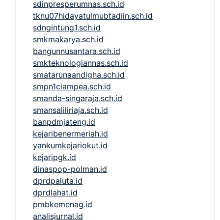
sdinpresperumnas.sch.id
tknu07hidayatulmubtadiin.sch.id
sdngintung1.sch.id
smkmakarya.sch.id
bangunnusantara.sch.id
smkteknologiannas.sch.id
smatarunaandigha.sch.id
smpn1ciampea.sch.id
smanda-singaraja.sch.id
smansaliliriaja.sch.id
banpdmjateng.id
kejaribenermeriah.id
yankumkejariokut.id
kejaripgk.id
dinaspop-polman.id
dprdpaluta.id
dprdlahat.id
pmbkemenag.id
analisjurnal.id