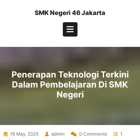
Skip
to
SMK Negeri 46 Jakarta
content
Open
Button
Penerapan Teknologi Terkini
Dalam Pembelajaran Di SMK
Negeri
16 May, 2025
admin
0 Comments
1