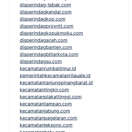
disperindag-lebak.com
disperindagkendal.com
disperindagkop.com
disperindagprovntt.com
disperindagkopukmoku.com
disperindagaceh.com
disperindagbanten.com
disperindagblitarkota.com
disperindagsu.com
kecamatanrumbaitimur.id
pemerintahkecamatanrilauale.id
kecamatantanjungpinangbarat.id
kecamatantingkir.com
kecamatanplakattinggi.com
kecamatantampan.com
kecamatanjabung.com
kecamatanpagelaran.com
kecamatanleksono.com
kecamatanbatu.com