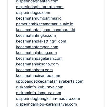
disperindagbanten.com
disperindagblitarkota.com
disperindagsu.com
kecamatanrumbaitimur.id
pemerintahkecamatanrilauale.id
kecamatantanjungpinangbarat.id
kecamatantingkir.com
kecamatanplakattinggi.com
kecamatantampan.com
kecamatanjabung.com
kecamatanpagelaran.com
kecamatanleksono.com
kecamatanbatu.com
kecamatancinambo.com
uptdpaudsdkecamatanjayakerta.com
diskominfo-kuburaya.com
diskominfo-lampura.com
disperindagbangkalan-madura.com
disperindagkop-karanganyar.com