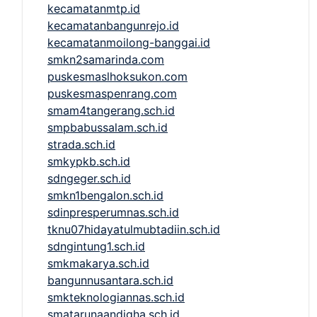
kecamatanmtp.id
kecamatanbangunrejo.id
kecamatanmoilong-banggai.id
smkn2samarinda.com
puskesmaslhoksukon.com
puskesmaspenrang.com
smam4tangerang.sch.id
smpbabussalam.sch.id
strada.sch.id
smkypkb.sch.id
sdngeger.sch.id
smkn1bengalon.sch.id
sdinpresperumnas.sch.id
tknu07hidayatulmubtadiin.sch.id
sdngintung1.sch.id
smkmakarya.sch.id
bangunnusantara.sch.id
smkteknologiannas.sch.id
smatarunaandigha.sch.id