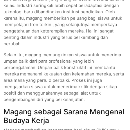
kelas. Industri seringkali lebih cepat beradaptasi dengan
teknologi baru dibandingkan institusi pendidikan. Oleh
karena itu, magang memberikan peluang bagi siswa untuk
mempelajari tren terkini, yang selanjutnya memperkaya
pengetahuan dan keterampilan mereka. Hal ini sangat
penting dalam industri yang terus berkembang dan
berubah.
Selain itu, magang memungkinkan siswa untuk menerima
umpan balik dari para profesional yang lebih
berpengalaman. Umpan balik konstruktif ini membantu
mereka memahami kekuatan dan kelemahan mereka, serta
area mana yang perlu diperbaiki. Proses ini juga
mengajarkan siswa untuk menerima kritik dengan sikap
positif dan menggunakannya sebagai alat untuk
pengembangan diri yang berkelanjutan.
Magang sebagai Sarana Mengenal
Budaya Kerja