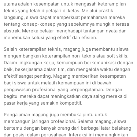
utama adalah kesempatan untuk mengasah keterampilan
teknis yang telah dipelajari di kelas. Melalui praktik
langsung, siswa dapat memperkuat pemahaman mereka
tentang konsep-konsep yang sebelumnya mungkin terasa
abstrak. Mereka belajar menghadapi tantangan nyata dan
menemukan solusi yang efektif dan efisien.
Selain keterampilan teknis, magang juga membantu siswa
mengembangkan keterampilan non-teknis atau soft skills.
Dalam lingkungan kerja, kemampuan berkomunikasi dengan
baik, bekerjasama dalam tim, dan mengelola waktu dengan
efektif sangat penting. Magang memberikan kesempatan
bagi siswa untuk melatih kemampuan ini di bawah
pengawasan profesional yang berpengalaman. Dengan
begitu, mereka dapat meningkatkan daya saing mereka di
pasar kerja yang semakin kompetitif.
Pengalaman magang juga membuka pintu untuk
membangun jaringan profesional. Selama magang, siswa
bertemu dengan banyak orang dari berbagai latar belakang
dan posisi dalam perusahaan. Interaksi ini memungkinkan