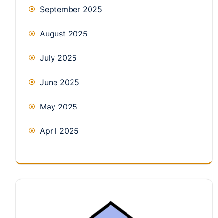
September 2025
August 2025
July 2025
June 2025
May 2025
April 2025