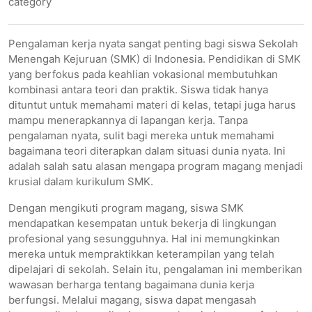
category
Pengalaman kerja nyata sangat penting bagi siswa Sekolah
Menengah Kejuruan (SMK) di Indonesia. Pendidikan di SMK
yang berfokus pada keahlian vokasional membutuhkan
kombinasi antara teori dan praktik. Siswa tidak hanya
dituntut untuk memahami materi di kelas, tetapi juga harus
mampu menerapkannya di lapangan kerja. Tanpa
pengalaman nyata, sulit bagi mereka untuk memahami
bagaimana teori diterapkan dalam situasi dunia nyata. Ini
adalah salah satu alasan mengapa program magang menjadi
krusial dalam kurikulum SMK.
Dengan mengikuti program magang, siswa SMK
mendapatkan kesempatan untuk bekerja di lingkungan
profesional yang sesungguhnya. Hal ini memungkinkan
mereka untuk mempraktikkan keterampilan yang telah
dipelajari di sekolah. Selain itu, pengalaman ini memberikan
wawasan berharga tentang bagaimana dunia kerja
berfungsi. Melalui magang, siswa dapat mengasah