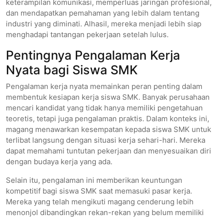
keterampilan komunikasi, memperluas jaringan profesional,
dan mendapatkan pemahaman yang lebih dalam tentang
industri yang diminati. Alhasil, mereka menjadi lebih siap
menghadapi tantangan pekerjaan setelah lulus.
Pentingnya Pengalaman Kerja
Nyata bagi Siswa SMK
Pengalaman kerja nyata memainkan peran penting dalam
membentuk kesiapan kerja siswa SMK. Banyak perusahaan
mencari kandidat yang tidak hanya memiliki pengetahuan
teoretis, tetapi juga pengalaman praktis. Dalam konteks ini,
magang menawarkan kesempatan kepada siswa SMK untuk
terlibat langsung dengan situasi kerja sehari-hari. Mereka
dapat memahami tuntutan pekerjaan dan menyesuaikan diri
dengan budaya kerja yang ada.
Selain itu, pengalaman ini memberikan keuntungan
kompetitif bagi siswa SMK saat memasuki pasar kerja.
Mereka yang telah mengikuti magang cenderung lebih
menonjol dibandingkan rekan-rekan yang belum memiliki