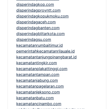
disperindagkop.com
disperindagprovntt.com
disperindagkopukmoku.com
disperindagaceh.com
disperindagbanten.com
disperindagblitarkota.com
disperindagsu.com
kecamatanrumbaitimur.id
pemerintahkecamatanrilauale.id
kecamatantanjungpinangbarat.id
kecamatantingkir.com
kecamatanplakattinggi.com
kecamatantampan.com
kecamatanjabung.com
kecamatanpagelaran.com
kecamatanleksono.com
kecamatanbatu.com
kecamatancinambo.com