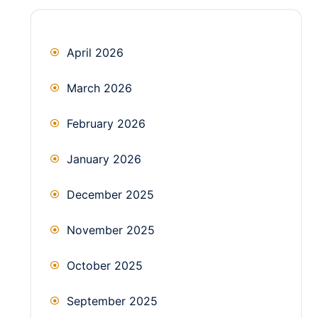
April 2026
March 2026
February 2026
January 2026
December 2025
November 2025
October 2025
September 2025