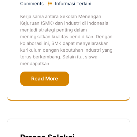
Comments
Informasi Terkini
Kerja sama antara Sekolah Menengah
Kejuruan (SMK) dan industri di Indonesia
menjadi strategi penting dalam
meningkatkan kualitas pendidikan. Dengan
kolaborasi ini, SMK dapat menyelaraskan
kurikulum dengan kebutuhan industri yang
terus berkembang. Selain itu, siswa
mendapatkan
Read More