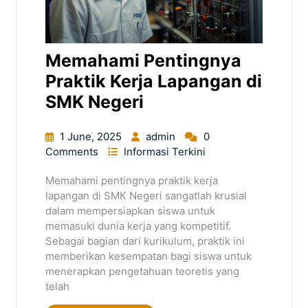
Memahami Pentingnya
Praktik Kerja Lapangan di
SMK Negeri
1 June, 2025
admin
0
Comments
Informasi Terkini
Memahami pentingnya praktik kerja
lapangan di SMK Negeri sangatlah krusial
dalam mempersiapkan siswa untuk
memasuki dunia kerja yang kompetitif.
Sebagai bagian dari kurikulum, praktik ini
memberikan kesempatan bagi siswa untuk
menerapkan pengetahuan teoretis yang
telah