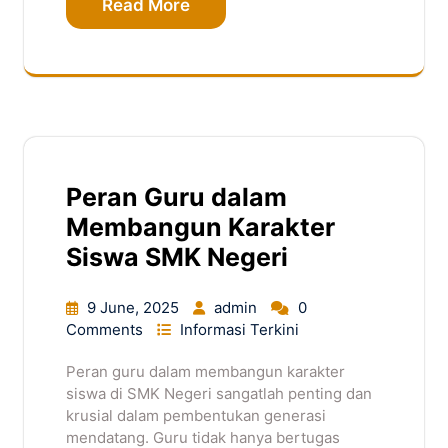
Read More
Peran Guru dalam
Membangun Karakter
Siswa SMK Negeri
9 June, 2025
admin
0
Comments
Informasi Terkini
Peran guru dalam membangun karakter
siswa di SMK Negeri sangatlah penting dan
krusial dalam pembentukan generasi
mendatang. Guru tidak hanya bertugas