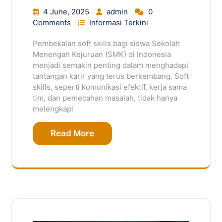
4 June, 2025
admin
0
Comments
Informasi Terkini
Pembekalan soft skills bagi siswa Sekolah
Menengah Kejuruan (SMK) di Indonesia
menjadi semakin penting dalam menghadapi
tantangan karir yang terus berkembang. Soft
skills, seperti komunikasi efektif, kerja sama
tim, dan pemecahan masalah, tidak hanya
melengkapi
Read More