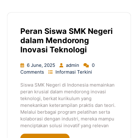
Peran Siswa SMK Negeri
dalam Mendorong
Inovasi Teknologi
6 June, 2025
admin
0
Comments
Informasi Terkini
Siswa SMK Negeri di Indonesia memainkan
peran krusial dalam mendorong inovasi
teknologi, berkat kurikulum yang
menekankan keterampilan praktis dan teori.
Melalui berbagai program pelatihan serta
kolaborasi dengan industri, mereka mampu
menciptakan solusi inovatif yang relevan