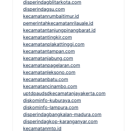
disperindagblitarkota.com
disperindagsu.com
kecamatanrumbaitimur.id
pemerintahkecamatanrilauale.id
kecamatantanjungpinangbarat.id
kecamatantingkir.com
kecamatanplakattinggi.com
kecamatantampan.com
kecamatanjabung.com
kecamatanpagelaran.com
kecamatanleksono.com
kecamatanbatu.com
kecamatancinambo.com
uptdpaudsdkecamatanjayakerta.com
diskominfo-kuburaya.com
diskominfo-lampura.com
disperindagbangkalan-madura.com
disperindagkop-karanganyar.com
kecamatanmtp.id