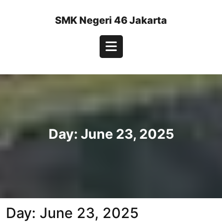
Skip
to
SMK Negeri 46 Jakarta
content
Open
Button
Day:
June 23, 2025
Day:
June 23, 2025