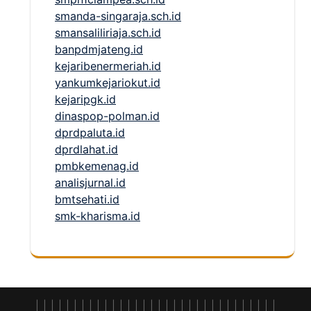
smanda-singaraja.sch.id
smansaliliriaja.sch.id
banpdmjateng.id
kejaribenermeriah.id
yankumkejariokut.id
kejaripgk.id
dinaspop-polman.id
dprdpaluta.id
dprdlahat.id
pmbkemenag.id
analisjurnal.id
bmtsehati.id
smk-kharisma.id
|
|
|
|
|
|
|
|
|
|
|
|
|
|
|
|
| |
|
|
|
|
|
|
|
|
|
|
|
|
|
|