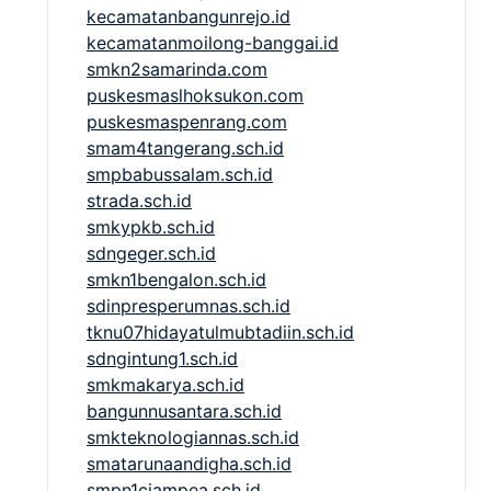
kecamatanbangunrejo.id
kecamatanmoilong-banggai.id
smkn2samarinda.com
puskesmaslhoksukon.com
puskesmaspenrang.com
smam4tangerang.sch.id
smpbabussalam.sch.id
strada.sch.id
smkypkb.sch.id
sdngeger.sch.id
smkn1bengalon.sch.id
sdinpresperumnas.sch.id
tknu07hidayatulmubtadiin.sch.id
sdngintung1.sch.id
smkmakarya.sch.id
bangunnusantara.sch.id
smkteknologiannas.sch.id
smatarunaandigha.sch.id
smpn1ciampea.sch.id