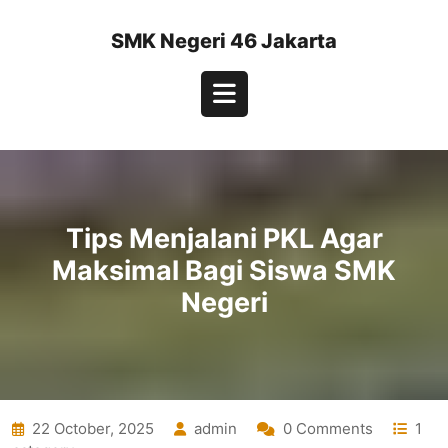
Skip
to
SMK Negeri 46 Jakarta
content
Open
Button
Tips Menjalani PKL Agar
Maksimal Bagi Siswa SMK
Negeri
22 October, 2025
admin
0 Comments
1