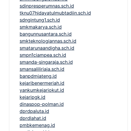
sdinpresperumnas.sch.id
tknu07hidayatulmubtadiin.sch.id
sdngintung1.sch.id
smkmakarya.sch.id
bangunnusantara.sch.id
smkteknologiannas.sch.id
smatarunaandigha.sch.id
smpn1ciampea.sch.id
smanda-singaraja.sch.id
smansaliliriaja.sch.id
banpdmjateng.id
kejaribenermeriah.id
yankumkejariokut.id
kejaripgk.id
dinaspop-polman.id
dprdpaluta.id
dprdlahat.id
pmbkemenag.id