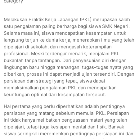
category
Melakukan Praktik Kerja Lapangan (PKL) merupakan salah
satu pengalaman paling berharga bagi siswa SMK Negeri.
Selama masa ini, siswa mendapatkan kesempatan untuk
langsung terjun ke dunia kerja, menerapkan ilmu yang telah
dipelajari di sekolah, dan mengasah keterampilan
profesional. Meski terdengar menarik, menjalani PKL
bukanlah tanpa tantangan. Dari penyesuaian diri dengan
lingkungan baru hingga menangani tugas-tugas nyata yang
diberikan, proses ini dapat menjadi ujian tersendiri. Dengan
persiapan dan strategi yang tepat, siswa dapat
memaksimalkan pengalaman PKL dan mendapatkan
keuntungan optimal dari kesempatan tersebut.
Hal pertama yang perlu diperhatikan adalah pentingnya
persiapan yang matang sebelum memulai PKL. Persiapan
ini tidak hanya melibatkan penguasaan materi yang telah
dipelajari, tetapi juga kesiapan mental dan fisik. Banyak
siswa seringkali meremehkan pentingnya persiapan ini dan