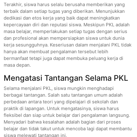
Terakhir, siswa harus selalu berusaha memberikan yang
terbaik dalam setiap tugas yang diberikan. Menunjukkan
dedikasi dan etos kerja yang baik dapat meningkatkan
kepercayaan diri dan reputasi siswa. Meskipun PKL adalah
masa belajar, memperlakukan setiap tugas dengan serius
dan profesional akan mempersiapkan siswa untuk dunia
kerja sesungguhnya. Keseriusan dalam menjalani PKL tidak
hanya akan membuat pengalaman tersebut lebih
bermanfaat tetapi juga dapat membuka peluang kerja di
masa depan.
Mengatasi Tantangan Selama PKL
Selama menjalani PKL, siswa mungkin menghadapi
berbagai tantangan. Salah satu tantangan umum adalah
perbedaan antara teori yang dipelajari di sekolah dan
praktik di lapangan. Untuk mengatasinya, siswa harus
fleksibel dan siap untuk belajar dari pengalaman langsung.
Menyadari bahwa kesalahan adalah bagian dari proses
belajar dan tidak takut untuk mencoba lagi dapat membantu
siswa melewati tantangan ini.