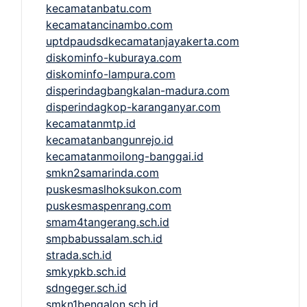
kecamatanbatu.com
kecamatancinambo.com
uptdpaudsdkecamatanjayakerta.com
diskominfo-kuburaya.com
diskominfo-lampura.com
disperindagbangkalan-madura.com
disperindagkop-karanganyar.com
kecamatanmtp.id
kecamatanbangunrejo.id
kecamatanmoilong-banggai.id
smkn2samarinda.com
puskesmaslhoksukon.com
puskesmaspenrang.com
smam4tangerang.sch.id
smpbabussalam.sch.id
strada.sch.id
smkypkb.sch.id
sdngeger.sch.id
smkn1bengalon.sch.id