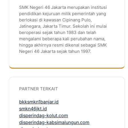
SMK Negeri 46 Jakarta merupakan institusi
pendidikan kejuruan milik pemerintah yang
berlokasi di kawasan Cipinang Pulo,
Jatinegara, Jakarta Timur. Sekolah ini mulai
beroperasi sejak tahun 1983 dan telah
mengalami beberapa kali perubahan nama,
hingga akhirnya resmi dikenal sebagai SMK
Negeri 46 Jakarta sejak tahun 1997.
PARTNER TERKAIT
bkksmkn1banjar.id
smkn46jkt.id
disperindag-kolut.com
disperindag-kabsimalungun.com