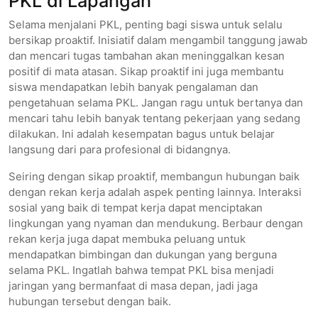
PKL di Lapangan
Selama menjalani PKL, penting bagi siswa untuk selalu
bersikap proaktif. Inisiatif dalam mengambil tanggung jawab
dan mencari tugas tambahan akan meninggalkan kesan
positif di mata atasan. Sikap proaktif ini juga membantu
siswa mendapatkan lebih banyak pengalaman dan
pengetahuan selama PKL. Jangan ragu untuk bertanya dan
mencari tahu lebih banyak tentang pekerjaan yang sedang
dilakukan. Ini adalah kesempatan bagus untuk belajar
langsung dari para profesional di bidangnya.
Seiring dengan sikap proaktif, membangun hubungan baik
dengan rekan kerja adalah aspek penting lainnya. Interaksi
sosial yang baik di tempat kerja dapat menciptakan
lingkungan yang nyaman dan mendukung. Berbaur dengan
rekan kerja juga dapat membuka peluang untuk
mendapatkan bimbingan dan dukungan yang berguna
selama PKL. Ingatlah bahwa tempat PKL bisa menjadi
jaringan yang bermanfaat di masa depan, jadi jaga
hubungan tersebut dengan baik.