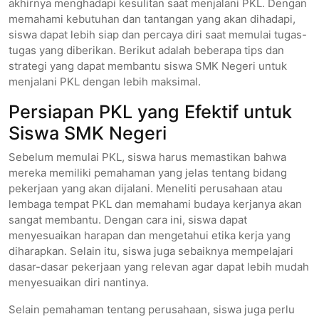
akhirnya menghadapi kesulitan saat menjalani PKL. Dengan
memahami kebutuhan dan tantangan yang akan dihadapi,
siswa dapat lebih siap dan percaya diri saat memulai tugas-
tugas yang diberikan. Berikut adalah beberapa tips dan
strategi yang dapat membantu siswa SMK Negeri untuk
menjalani PKL dengan lebih maksimal.
Persiapan PKL yang Efektif untuk
Siswa SMK Negeri
Sebelum memulai PKL, siswa harus memastikan bahwa
mereka memiliki pemahaman yang jelas tentang bidang
pekerjaan yang akan dijalani. Meneliti perusahaan atau
lembaga tempat PKL dan memahami budaya kerjanya akan
sangat membantu. Dengan cara ini, siswa dapat
menyesuaikan harapan dan mengetahui etika kerja yang
diharapkan. Selain itu, siswa juga sebaiknya mempelajari
dasar-dasar pekerjaan yang relevan agar dapat lebih mudah
menyesuaikan diri nantinya.
Selain pemahaman tentang perusahaan, siswa juga perlu