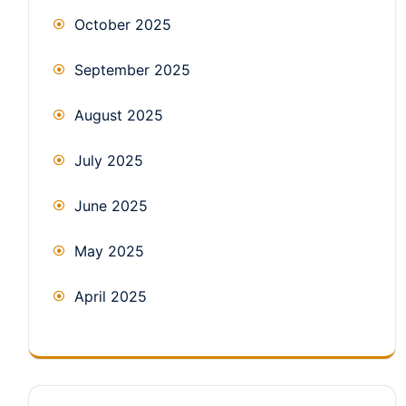
October 2025
September 2025
August 2025
July 2025
June 2025
May 2025
April 2025