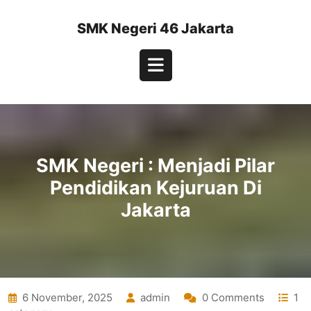
Skip
to
SMK Negeri 46 Jakarta
content
Open
Button
SMK Negeri : Menjadi Pilar
Pendidikan Kejuruan Di
Jakarta
6 November, 2025
admin
0 Comments
1