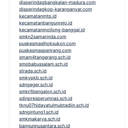
disperindagbangkalan-madura.com
disperindagkop-karanganyar.com
kecamatanmtp.id
kecamatanbangunrejo.id
kecamatanmoilong-banggai.id
smkn2samarinda.com
puskesmaslhoksukon.com
puskesmaspenrang.com
smam4tangerang.sch.id
smpbabussalam.sch.id
strada.sch.id
smkypkb.sch.id
sdngeger.sch.id
smkn1bengalon.sch.id
sdinpresperumnas.sch.id
tknu07hidayatulmubtadiin.sch.id
sdngintung1.sch.id
smkmakarya.sch.id
bangunnusantara.sch.id