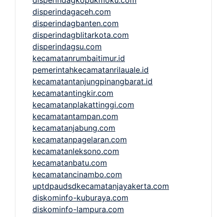
disperindagaceh.com
disperindagbanten.com
disperindagblitarkota.com
disperindagsu.com
kecamatanrumbaitimur.id
pemerintahkecamatanrilauale.id
kecamatantanjungpinangbarat.id
kecamatantingkir.com
kecamatanplakattinggi.com
kecamatantampan.com
kecamatanjabung.com
kecamatanpagelaran.com
kecamatanleksono.com
kecamatanbatu.com
kecamatancinambo.com
uptdpaudsdkecamatanjayakerta.com
diskominfo-kuburaya.com
diskominfo-lampura.com