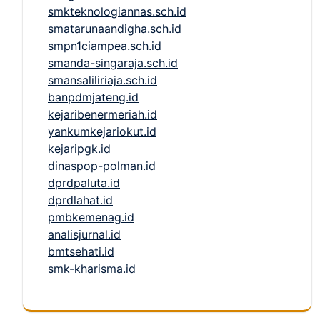
smkteknologiannas.sch.id
smatarunaandigha.sch.id
smpn1ciampea.sch.id
smanda-singaraja.sch.id
smansaliliriaja.sch.id
banpdmjateng.id
kejaribenermeriah.id
yankumkejariokut.id
kejaripgk.id
dinaspop-polman.id
dprdpaluta.id
dprdlahat.id
pmbkemenag.id
analisjurnal.id
bmtsehati.id
smk-kharisma.id