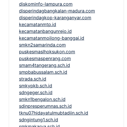
diskominfo-lampura.com
disperindagbangkalan-madura.com
disperindagkop-karanganyar.com
kecamatanmtp.id
kecamatanbangunrejo.id
kecamatanmoilong-banggai.id
smkn2samarinda.com
puskesmaslhoksukon.com
puskesmaspenrang.com
smam4tangerang.sch.id
smpbabussalam.sch.id
strada.sch.id
smkypkb.sch.id
sdngeger.sch.id
smkn1bengalon.sch.id
sdinpresperumnas.sch.id
tknu07hidayatulmubtadiin.sch.id
sdngintung1.sch.id
smkmakarya.sch.id