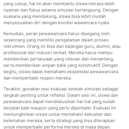
yang cukup, hal ini akan membantu siswa merasa lebih
nyaman dan fokus selama simulasi berlangsung. Dengan
suasana yang mendukung, siswa bisa lebih mudah
menyesuaikan diri dengan kondisi wawancara nyata.
Kemudian, peran pewawancara harus dipegang oleh
seseorang yang memiliki pengalaman dalam proses
rekrutmen. Orang ini bisa dari kalangan guru, alumni, atau
profesional dari industri terkait. Mereka harus mampu
memberikan pertanyaan yang relevan dan menantang,
serta memberikan umpan balik yang konstruktif. Dengan
begitu, siswa dapat memahami ekspektasi pewawancara
dan memperbaiki respon mereka.
Terakhir, gunakan sesi evaluasi setelah simulasi sebagai
langkah penting untuk refleksi. Dalam sesi ini, siswa dan
pewawancara dapat mendiskusikan hal-hal yang sudah
berjalan baik maupun yang perlu diperbaiki. Evaluasi ini
memungkinkan siswa untuk memahami kekuatan dan
kelemahan mereka, serta strategi yang bisa diterapkan
untuk memperbaiki performa mereka di masa depan.