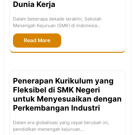
Dunia Kerja
Dalam beberapa dekade terakhir, Sekolah
Menengah Kejuruan (SMK) di Indonesia…
Read More
Penerapan Kurikulum yang
Fleksibel di SMK Negeri
untuk Menyesuaikan dengan
Perkembangan Industri
Dalam era globalisasi yang cepat berubah ini,
pendidikan menengah kejuruan…