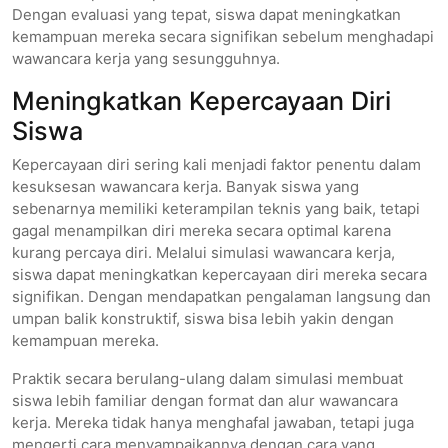
Dengan evaluasi yang tepat, siswa dapat meningkatkan
kemampuan mereka secara signifikan sebelum menghadapi
wawancara kerja yang sesungguhnya.
Meningkatkan Kepercayaan Diri
Siswa
Kepercayaan diri sering kali menjadi faktor penentu dalam
kesuksesan wawancara kerja. Banyak siswa yang
sebenarnya memiliki keterampilan teknis yang baik, tetapi
gagal menampilkan diri mereka secara optimal karena
kurang percaya diri. Melalui simulasi wawancara kerja,
siswa dapat meningkatkan kepercayaan diri mereka secara
signifikan. Dengan mendapatkan pengalaman langsung dan
umpan balik konstruktif, siswa bisa lebih yakin dengan
kemampuan mereka.
Praktik secara berulang-ulang dalam simulasi membuat
siswa lebih familiar dengan format dan alur wawancara
kerja. Mereka tidak hanya menghafal jawaban, tetapi juga
mengerti cara menyampaikannya dengan cara yang