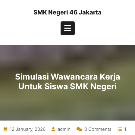
Skip
to
SMK Negeri 46 Jakarta
content
Open
Button
Simulasi Wawancara Kerja
Untuk Siswa SMK Negeri
12 January, 2026
admin
0 Comments
1