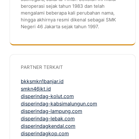
beroperasi sejak tahun 1983 dan telah
mengalami beberapa kali perubahan nama,
hingga akhirnya resmi dikenal sebagai SMK
Negeri 46 Jakarta sejak tahun 1997.
PARTNER TERKAIT
bkksmkn1banjar.id
smkn46jkt.id
disperindag-kolut.com
disperindag-kabsimalungun.com
disperindag-lampung.com
disperindag-lebak.com
disperindagkendal.com
disperindagkop.com