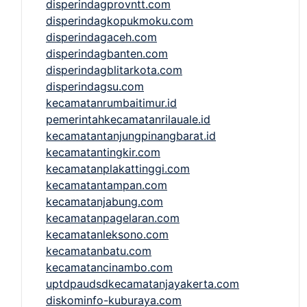
disperindagprovntt.com
disperindagkopukmoku.com
disperindagaceh.com
disperindagbanten.com
disperindagblitarkota.com
disperindagsu.com
kecamatanrumbaitimur.id
pemerintahkecamatanrilauale.id
kecamatantanjungpinangbarat.id
kecamatantingkir.com
kecamatanplakattinggi.com
kecamatantampan.com
kecamatanjabung.com
kecamatanpagelaran.com
kecamatanleksono.com
kecamatanbatu.com
kecamatancinambo.com
uptdpaudsdkecamatanjayakerta.com
diskominfo-kuburaya.com