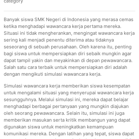
category
Banyak siswa SMK Negeri di Indonesia yang merasa cemas
ketika menghadapi wawancara kerja pertama mereka.
Situasi ini tidak mengherankan, mengingat wawancara kerja
sering kali menjadi penentu diterima atau tidaknya
seseorang di sebuah perusahaan. Oleh karena itu, penting
bagi siswa untuk mempersiapkan diri sebaik mungkin agar
dapat tampil yakin dan meyakinkan di depan pewawancara.
Salah satu cara terbaik untuk mempersiapkan diri adalah
dengan mengikuti simulasi wawancara kerja.
Simulasi wawancara kerja memberikan siswa kesempatan
untuk mengalami situasi yang menyerupai wawancara kerja
sesungguhnya. Melalui simulasi ini, mereka dapat belajar
menghadapi berbagai pertanyaan yang mungkin diajukan
oleh seorang pewawancara. Selain itu, simulasi ini juga
memberikan masukan serta kritik membangun yang dapat
digunakan siswa untuk meningkatkan kemampuan
komunikasi mereka. Dengan latihan yang tepat, siswa dapat