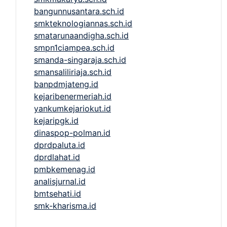
bangunnusantara.sch.id
smkteknologiannas.sch.id
smatarunaandigha.sch.id
smpn1ciampea.sch.id
smanda-singaraja.sch.id
smansaliliriaja.sch.id
banpdmjateng.id
kejaribenermeriah.id
yankumkejariokut.id
kejaripgk.id
dinaspop-polman.id
dprdpaluta.id
dprdlahat.id
pmbkemenag.id
analisjurnal.id
bmtsehati.id
smk-kharisma.id