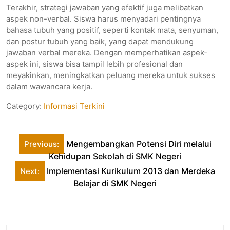
Terakhir, strategi jawaban yang efektif juga melibatkan
aspek non-verbal. Siswa harus menyadari pentingnya
bahasa tubuh yang positif, seperti kontak mata, senyuman,
dan postur tubuh yang baik, yang dapat mendukung
jawaban verbal mereka. Dengan memperhatikan aspek-
aspek ini, siswa bisa tampil lebih profesional dan
meyakinkan, meningkatkan peluang mereka untuk sukses
dalam wawancara kerja.
Category:
Informasi Terkini
Post
Mengembangkan Potensi Diri melalui
Previous:
navigation
Kehidupan Sekolah di SMK Negeri
Implementasi Kurikulum 2013 dan Merdeka
Next:
Belajar di SMK Negeri