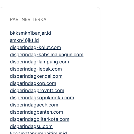
PARTNER TERKAIT
bkksmkn1banjar.id
smkn46jkt.id
disperindag-kolut.com
disperindag-kabsimalungun.com
disperindag-lampung.com
disperindag-lebak.com
disperindagkendal.com
disperindagkop.com
disperindagprovntt.com
disperindagkopukmoku.com
disperindagaceh.com
disperindagbanten.com
disperindagblitarkota.com
disperindagsu.com
kecamatanrumbaitimur.id