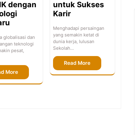
MK dengan
untuk Sukses
ologi
Karir
aru
Menghadapi persaingan
yang semakin ketat di
a globalisasi dan
dunia kerja, lulusan
angan teknologi
Sekolah…
akin pesat,
Read More
ad More