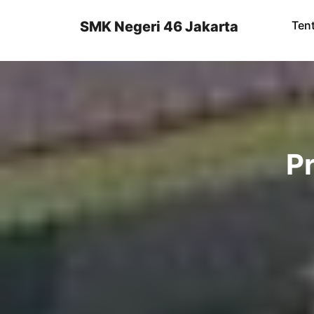
Skip
to
SMK Negeri 46 Jakarta
Ten
content
P