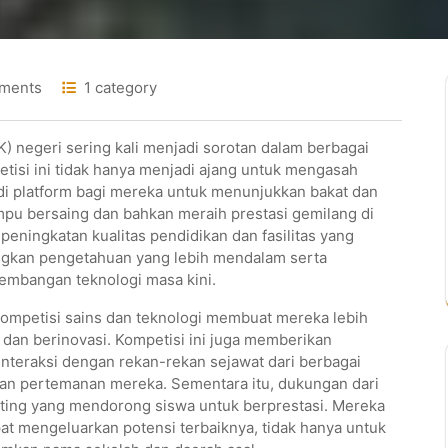
ments
1 category
 negeri sering kali menjadi sorotan dalam berbagai
etisi ini tidak hanya menjadi ajang untuk mengasah
i platform bagi mereka untuk menunjukkan bakat dan
mpu bersaing dan bahkan meraih prestasi gemilang di
peningkatan kualitas pendidikan dan fasilitas yang
gkan pengetahuan yang lebih mendalam serta
kembangan teknologi masa kini.
ompetisi sains dan teknologi membuat mereka lebih
r dan berinovasi. Kompetisi ini juga memberikan
nteraksi dengan rekan-rekan sejawat dari berbagai
an pertemanan mereka. Sementara itu, dukungan dari
nting yang mendorong siswa untuk berprestasi. Mereka
at mengeluarkan potensi terbaiknya, tidak hanya untuk