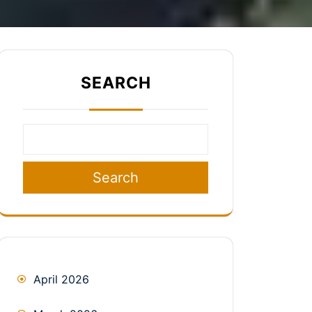
SEARCH
Search
April 2026