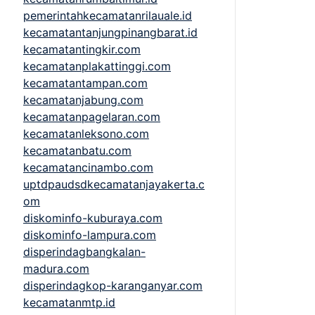
pemerintahkecamatanrilauale.id
kecamatantanjungpinangbarat.id
kecamatantingkir.com
kecamatanplakattinggi.com
kecamatantampan.com
kecamatanjabung.com
kecamatanpagelaran.com
kecamatanleksono.com
kecamatanbatu.com
kecamatancinambo.com
uptdpaudsdkecamatanjayakerta.c
om
diskominfo-kuburaya.com
diskominfo-lampura.com
disperindagbangkalan-
madura.com
disperindagkop-karanganyar.com
kecamatanmtp.id