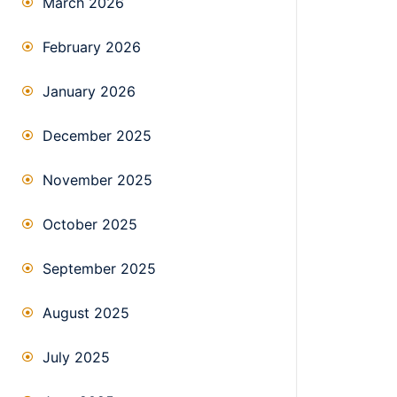
March 2026
February 2026
January 2026
December 2025
November 2025
October 2025
September 2025
August 2025
July 2025