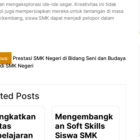
n mengeksplorasi ide-ide segar. Kreativitas ini tidak
pi juga mempersiapkan mereka untuk tantangan di masa
erkembang, siswa SMK dapat menjadi pelopor dalam
Prestasi SMK Negeri di Bidang Seni dan Budaya
ous:
 di SMK Negeri
ted Posts
ngkatkan
Mengembangk
tas
an Soft Skills
elajaran
Siswa SMK