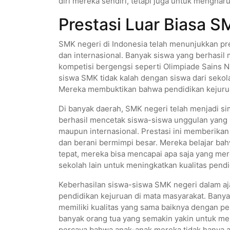
diri mereka sendiri, tetapi juga untuk mengha
Prestasi Luar Biasa S
SMK negeri di Indonesia telah menunjukkan pres
dan internasional. Banyak siswa yang berhasil
kompetisi bergengsi seperti Olimpiade Sains 
siswa SMK tidak kalah dengan siswa dari sekol
Mereka membuktikan bahwa pendidikan kejuruan
Di banyak daerah, SMK negeri telah menjadi si
berhasil mencetak siswa-siswa unggulan yan
maupun internasional. Prestasi ini memberikan i
dan berani bermimpi besar. Mereka belajar bah
tepat, mereka bisa mencapai apa saja yang mer
sekolah lain untuk meningkatkan kualitas pend
Keberhasilan siswa-siswa SMK negeri dalam aj
pendidikan kejuruan di mata masyarakat. Bany
memiliki kualitas yang sama baiknya dengan pe
banyak orang tua yang semakin yakin untuk m
percaya bahwa anak-anak mereka tidak hanya a