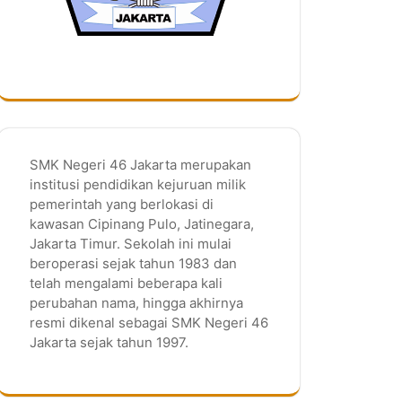
SMK Negeri 46 Jakarta merupakan
institusi pendidikan kejuruan milik
pemerintah yang berlokasi di
kawasan Cipinang Pulo, Jatinegara,
Jakarta Timur. Sekolah ini mulai
beroperasi sejak tahun 1983 dan
telah mengalami beberapa kali
perubahan nama, hingga akhirnya
resmi dikenal sebagai SMK Negeri 46
Jakarta sejak tahun 1997.