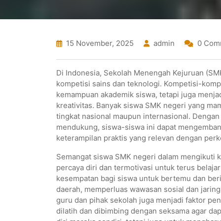
15 November, 2025
admin
0 Com
Di Indonesia, Sekolah Menengah Kejuruan (SMK)
kompetisi sains dan teknologi. Kompetisi-komp
kemampuan akademik siswa, tetapi juga menjad
kreativitas. Banyak siswa SMK negeri yang ma
tingkat nasional maupun internasional. Dengan 
mendukung, siswa-siswa ini dapat mengemban
keterampilan praktis yang relevan dengan per
Semangat siswa SMK negeri dalam mengikuti k
percaya diri dan termotivasi untuk terus belaja
kesempatan bagi siswa untuk bertemu dan beri
daerah, memperluas wawasan sosial dan jaring
guru dan pihak sekolah juga menjadi faktor pe
dilatih dan dibimbing dengan seksama agar dap