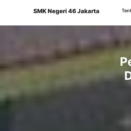
Skip
to
SMK Negeri 46 Jakarta
Ten
content
P
D