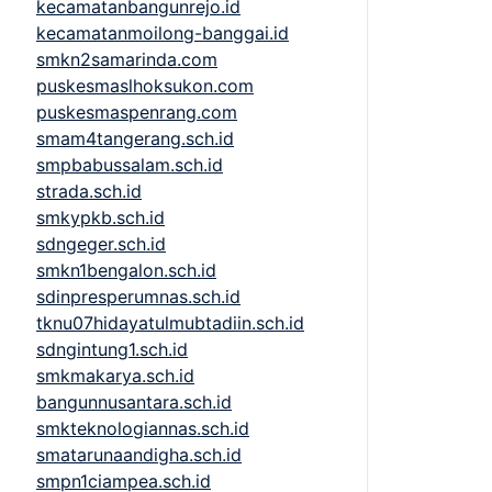
kecamatanbangunrejo.id
kecamatanmoilong-banggai.id
smkn2samarinda.com
puskesmaslhoksukon.com
puskesmaspenrang.com
smam4tangerang.sch.id
smpbabussalam.sch.id
strada.sch.id
smkypkb.sch.id
sdngeger.sch.id
smkn1bengalon.sch.id
sdinpresperumnas.sch.id
tknu07hidayatulmubtadiin.sch.id
sdngintung1.sch.id
smkmakarya.sch.id
bangunnusantara.sch.id
smkteknologiannas.sch.id
smatarunaandigha.sch.id
smpn1ciampea.sch.id