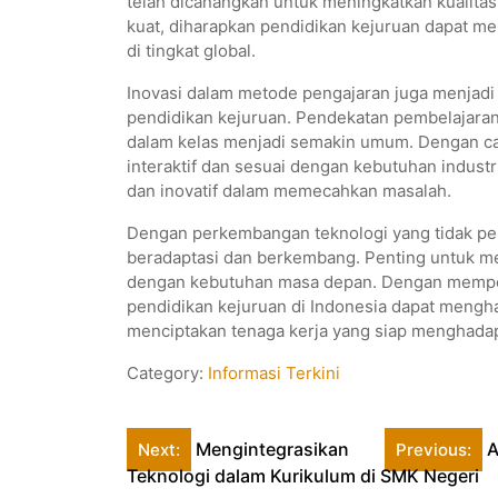
telah dicanangkan untuk meningkatkan kualita
kuat, diharapkan pendidikan kejuruan dapat me
di tingkat global.
Inovasi dalam metode pengajaran juga menjad
pendidikan kejuruan. Pendekatan pembelajaran
dalam kelas menjadi semakin umum. Dengan cara
interaktif dan sesuai dengan kebutuhan industr
dan inovatif dalam memecahkan masalah.
Dengan perkembangan teknologi yang tidak per
beradaptasi dan berkembang. Penting untuk men
dengan kebutuhan masa depan. Dengan memperk
pendidikan kejuruan di Indonesia dapat menghad
menciptakan tenaga kerja yang siap menghadapi 
Category:
Informasi Terkini
Post
Mengintegrasikan
A
Next:
Previous:
Teknologi dalam Kurikulum di SMK Negeri
navigation