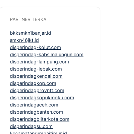
PARTNER TERKAIT
bkksmkn1banjar.id
smkn46jkt.id
disperindag-kolut.com
disperindag-kabsimalungun.com
disperindag-lampung.com
disperindag-lebak.com
disperindagkendal.com
disperindagkop.com
disperindagprovntt.com
disperindagkopukmoku.com
disperindagaceh.com
disperindagbanten.com
disperindagblitarkota.com
disperindagsu.com
kecamatanrumbaitimur.id