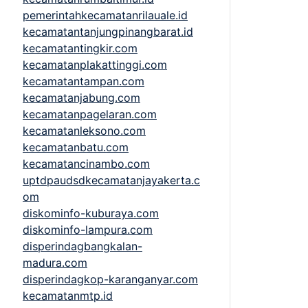
pemerintahkecamatanrilauale.id
kecamatantanjungpinangbarat.id
kecamatantingkir.com
kecamatanplakattinggi.com
kecamatantampan.com
kecamatanjabung.com
kecamatanpagelaran.com
kecamatanleksono.com
kecamatanbatu.com
kecamatancinambo.com
uptdpaudsdkecamatanjayakerta.c
om
diskominfo-kuburaya.com
diskominfo-lampura.com
disperindagbangkalan-
madura.com
disperindagkop-karanganyar.com
kecamatanmtp.id