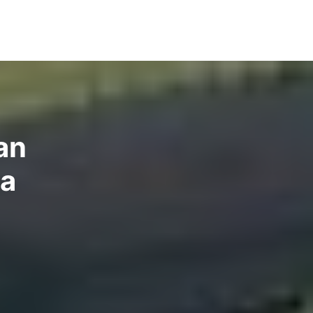
an
wa