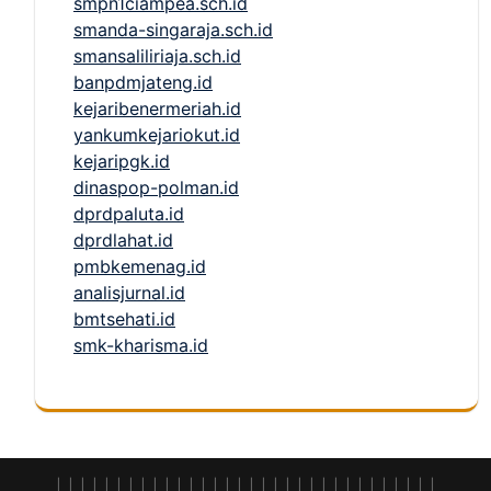
smpn1ciampea.sch.id
smanda-singaraja.sch.id
smansaliliriaja.sch.id
banpdmjateng.id
kejaribenermeriah.id
yankumkejariokut.id
kejaripgk.id
dinaspop-polman.id
dprdpaluta.id
dprdlahat.id
pmbkemenag.id
analisjurnal.id
bmtsehati.id
smk-kharisma.id
|
|
|
|
|
|
|
|
|
|
|
|
|
|
|
|
| |
|
|
|
|
|
|
|
|
|
|
|
|
|
|