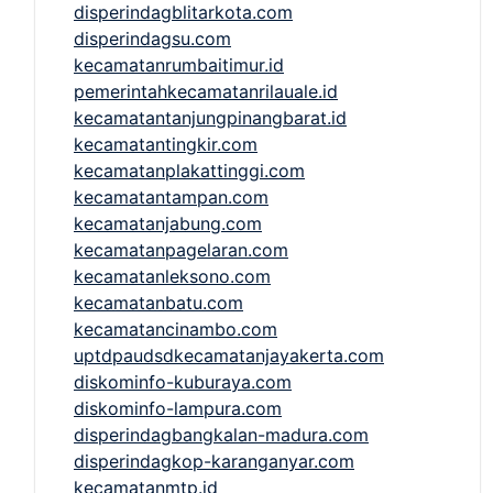
disperindagblitarkota.com
disperindagsu.com
kecamatanrumbaitimur.id
pemerintahkecamatanrilauale.id
kecamatantanjungpinangbarat.id
kecamatantingkir.com
kecamatanplakattinggi.com
kecamatantampan.com
kecamatanjabung.com
kecamatanpagelaran.com
kecamatanleksono.com
kecamatanbatu.com
kecamatancinambo.com
uptdpaudsdkecamatanjayakerta.com
diskominfo-kuburaya.com
diskominfo-lampura.com
disperindagbangkalan-madura.com
disperindagkop-karanganyar.com
kecamatanmtp.id