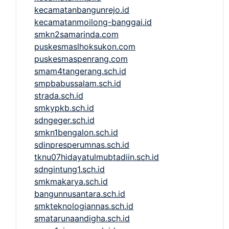
kecamatanbangunrejo.id
kecamatanmoilong-banggai.id
smkn2samarinda.com
puskesmaslhoksukon.com
puskesmaspenrang.com
smam4tangerang.sch.id
smpbabussalam.sch.id
strada.sch.id
smkypkb.sch.id
sdngeger.sch.id
smkn1bengalon.sch.id
sdinpresperumnas.sch.id
tknu07hidayatulmubtadiin.sch.id
sdngintung1.sch.id
smkmakarya.sch.id
bangunnusantara.sch.id
smkteknologiannas.sch.id
smatarunaandigha.sch.id