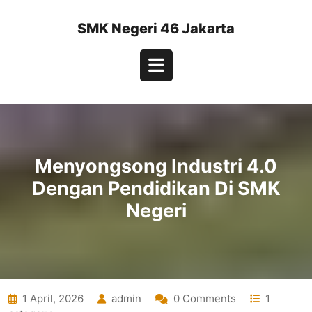
Skip
to
SMK Negeri 46 Jakarta
content
Open
Button
Menyongsong Industri 4.0
Dengan Pendidikan Di SMK
Negeri
1 April, 2026
admin
0 Comments
1