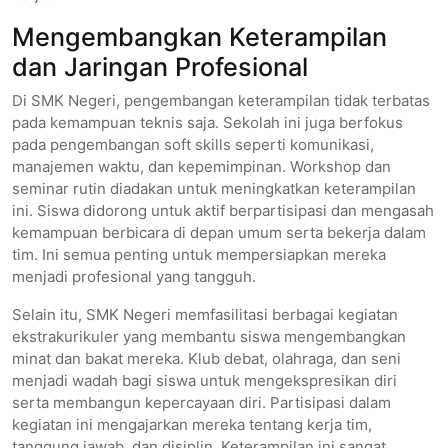
Mengembangkan Keterampilan
dan Jaringan Profesional
Di SMK Negeri, pengembangan keterampilan tidak terbatas
pada kemampuan teknis saja. Sekolah ini juga berfokus
pada pengembangan soft skills seperti komunikasi,
manajemen waktu, dan kepemimpinan. Workshop dan
seminar rutin diadakan untuk meningkatkan keterampilan
ini. Siswa didorong untuk aktif berpartisipasi dan mengasah
kemampuan berbicara di depan umum serta bekerja dalam
tim. Ini semua penting untuk mempersiapkan mereka
menjadi profesional yang tangguh.
Selain itu, SMK Negeri memfasilitasi berbagai kegiatan
ekstrakurikuler yang membantu siswa mengembangkan
minat dan bakat mereka. Klub debat, olahraga, dan seni
menjadi wadah bagi siswa untuk mengekspresikan diri
serta membangun kepercayaan diri. Partisipasi dalam
kegiatan ini mengajarkan mereka tentang kerja tim,
tanggung jawab, dan disiplin. Keterampilan ini sangat