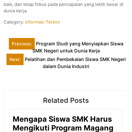
baik, dan tetap fokus pada pencapaian yang lebih besar di
dunia kerja.
Category:
Informasi Terkini
Post
Program Studi yang Menyiapkan Siswa
Previous:
navigation
SMK Negeri untuk Dunia Kerja
Pelatihan dan Pembekalan Siswa SMK Negeri
Next:
dalam Dunia Industri
Related Posts
Mengapa Siswa SMK Harus
Mengikuti Program Magang