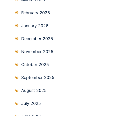
February 2026
January 2026
December 2025
November 2025
October 2025
September 2025
August 2025
July 2025