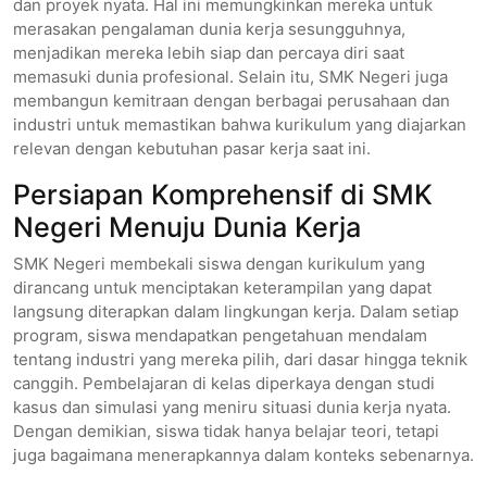
dan proyek nyata. Hal ini memungkinkan mereka untuk
merasakan pengalaman dunia kerja sesungguhnya,
menjadikan mereka lebih siap dan percaya diri saat
memasuki dunia profesional. Selain itu, SMK Negeri juga
membangun kemitraan dengan berbagai perusahaan dan
industri untuk memastikan bahwa kurikulum yang diajarkan
relevan dengan kebutuhan pasar kerja saat ini.
Persiapan Komprehensif di SMK
Negeri Menuju Dunia Kerja
SMK Negeri membekali siswa dengan kurikulum yang
dirancang untuk menciptakan keterampilan yang dapat
langsung diterapkan dalam lingkungan kerja. Dalam setiap
program, siswa mendapatkan pengetahuan mendalam
tentang industri yang mereka pilih, dari dasar hingga teknik
canggih. Pembelajaran di kelas diperkaya dengan studi
kasus dan simulasi yang meniru situasi dunia kerja nyata.
Dengan demikian, siswa tidak hanya belajar teori, tetapi
juga bagaimana menerapkannya dalam konteks sebenarnya.