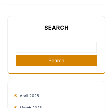
SEARCH
Search
April 2026
March 2026