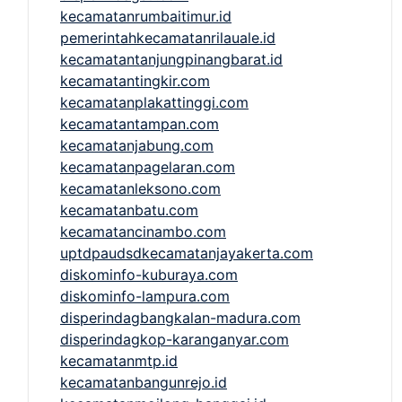
kecamatanrumbaitimur.id
pemerintahkecamatanrilauale.id
kecamatantanjungpinangbarat.id
kecamatantingkir.com
kecamatanplakattinggi.com
kecamatantampan.com
kecamatanjabung.com
kecamatanpagelaran.com
kecamatanleksono.com
kecamatanbatu.com
kecamatancinambo.com
uptdpaudsdkecamatanjayakerta.com
diskominfo-kuburaya.com
diskominfo-lampura.com
disperindagbangkalan-madura.com
disperindagkop-karanganyar.com
kecamatanmtp.id
kecamatanbangunrejo.id