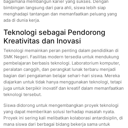
bagaimana membangun karier yang sukses. Dengan
bimbingan langsung dari para ahli, siswa lebih siap
menghadapi tantangan dan memanfaatkan peluang yang
ada di dunia kerja.
Teknologi sebagai Pendorong
Kreativitas dan Inovasi
Teknologi memainkan peran penting dalam pendidikan di
SMK Negeri. Fasilitas modern tersedia untuk mendukung
pembelajaran berbasis teknologi. Laboratorium komputer,
peralatan canggih, dan perangkat lunak terbaru menjadi
bagian dari pengalaman belajar sehari-hari siswa. Mereka
diajarkan untuk tidak hanya menggunakan teknologi, tetapi
juga untuk berpikir inovatif dan kreatif dalam memanfaatkan
teknologi tersebut.
Siswa didorong untuk mengembangkan proyek teknologi
yang dapat memberikan solusi terhadap masalah nyata.
Proyek ini sering kali melibatkan kolaborasi antardisiplin, di
mana siswa dari berbagai bidang bekerja sama untuk