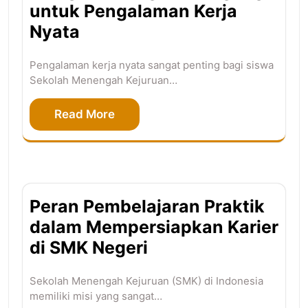
untuk Pengalaman Kerja
Nyata
Pengalaman kerja nyata sangat penting bagi siswa
Sekolah Menengah Kejuruan…
Read More
Peran Pembelajaran Praktik
dalam Mempersiapkan Karier
di SMK Negeri
Sekolah Menengah Kejuruan (SMK) di Indonesia
memiliki misi yang sangat…