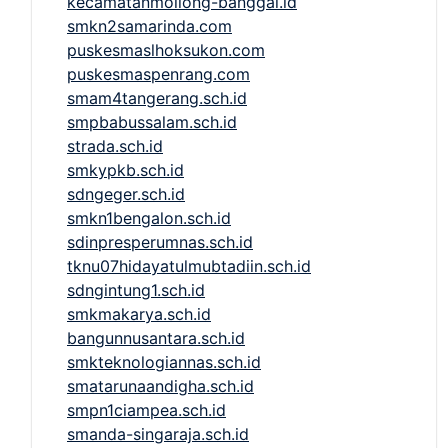
kecamatanmoilong-banggai.id
smkn2samarinda.com
puskesmaslhoksukon.com
puskesmaspenrang.com
smam4tangerang.sch.id
smpbabussalam.sch.id
strada.sch.id
smkypkb.sch.id
sdngeger.sch.id
smkn1bengalon.sch.id
sdinpresperumnas.sch.id
tknu07hidayatulmubtadiin.sch.id
sdngintung1.sch.id
smkmakarya.sch.id
bangunnusantara.sch.id
smkteknologiannas.sch.id
smatarunaandigha.sch.id
smpn1ciampea.sch.id
smanda-singaraja.sch.id