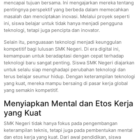
mencapai tujuan bersama. Ini mengajarkan mereka tentang
pentingnya perspektif yang berbeda dalam memecahkan
masalah dan menciptakan inovasi. Melalui proyek seperti
ini, siswa belajar untuk tidak hanya menjadi pengguna
teknologi, tetapi juga pencipta dan inovator.
Selain itu, penguasaan teknologi menjadi keunggulan
kompetitif bagi lulusan SMK Negeri. Di era digital ini,
kemampuan untuk beradaptasi dengan cepat terhadap
teknologi baru sangat penting. Siswa SMK Negeri diajarkan
untuk selalu siap menghadapi perubahan teknologi dan
terus belajar seumur hidup. Dengan keterampilan teknologi
yang kuat, mereka mampu bersaing di pasar kerja global
yang semakin kompetitif.
Menyiapkan Mental dan Etos Kerja
yang Kuat
SMK Negeri tidak hanya fokus pada pengembangan
keterampilan teknis, tetapi juga pada pembentukan mental
dan etos kerja yang kuat. Dari awal pendidikan, siswa