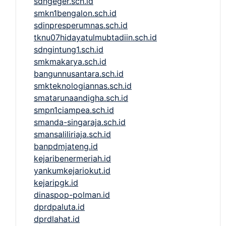
sdngeger.sch.id
smkn1bengalon.sch.id
sdinpresperumnas.sch.id
tknu07hidayatulmubtadiin.sch.id
sdngintung1.sch.id
smkmakarya.sch.id
bangunnusantara.sch.id
smkteknologiannas.sch.id
smatarunaandigha.sch.id
smpn1ciampea.sch.id
smanda-singaraja.sch.id
smansaliliriaja.sch.id
banpdmjateng.id
kejaribenermeriah.id
yankumkejariokut.id
kejaripgk.id
dinaspop-polman.id
dprdpaluta.id
dprdlahat.id