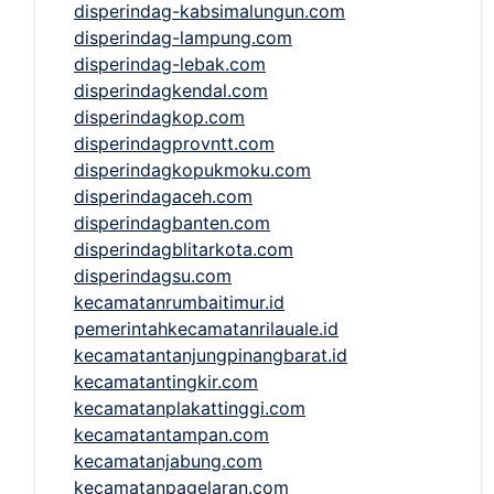
disperindag-kabsimalungun.com
disperindag-lampung.com
disperindag-lebak.com
disperindagkendal.com
disperindagkop.com
disperindagprovntt.com
disperindagkopukmoku.com
disperindagaceh.com
disperindagbanten.com
disperindagblitarkota.com
disperindagsu.com
kecamatanrumbaitimur.id
pemerintahkecamatanrilauale.id
kecamatantanjungpinangbarat.id
kecamatantingkir.com
kecamatanplakattinggi.com
kecamatantampan.com
kecamatanjabung.com
kecamatanpagelaran.com