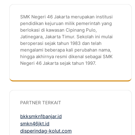
SMK Negeri 46 Jakarta merupakan institusi
pendidikan kejuruan milik pemerintah yang
berlokasi di kawasan Cipinang Pulo,
Jatinegara, Jakarta Timur. Sekolah ini mulai
beroperasi sejak tahun 1983 dan telah
mengalami beberapa kali perubahan nama,
hingga akhirnya resmi dikenal sebagai SMK
Negeri 46 Jakarta sejak tahun 1997.
PARTNER TERKAIT
bkksmkn1banjar.id
smkn46jkt.id
disperindag-kolut.com