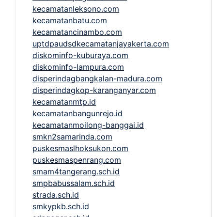
kecamatanleksono.com
kecamatanbatu.com
kecamatancinambo.com
uptdpaudsdkecamatanjayakerta.com
diskominfo-kuburaya.com
diskominfo-lampura.com
disperindagbangkalan-madura.com
disperindagkop-karanganyar.com
kecamatanmtp.id
kecamatanbangunrejo.id
kecamatanmoilong-banggai.id
smkn2samarinda.com
puskesmaslhoksukon.com
puskesmaspenrang.com
smam4tangerang.sch.id
smpbabussalam.sch.id
strada.sch.id
smkypkb.sch.id