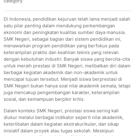
category
Di Indonesia, pendidikan kejuruan telah lama menjadi salah
satu pilar penting dalam mendukung perkembangan
ekonomi dan peningkatan kualitas sumber daya manusia.
SMK Negeri, sebagai bagian dari sistem pendidikan ini,
menawarkan program pendidikan yang berfokus pada
keterampilan praktis dan keahlian teknis yang relevan
dengan kebutuhan industri. Banyak siswa yang bercita-cita
untuk meraih prestasi di SMK Negeri, melibatkan diri dalam
berbagai kegiatan akademik dan non-akademik untuk
mencapai tujuan tersebut. Menjadi siswa berprestasi di
SMK Negeri bukan hanya soal nilai akademik semata, tetapi
juga mencakup pengembangan karakter, keterampilan
sosial, dan kemampuan berpikir kritis.
Dalam konteks SMK Negeri, prestasi siswa sering kali
diukur melalui berbagai indikator seperti nilai akademik,
keterlibatan dalam kegiatan ekstrakurikuler, dan sikap
inisiatif dalam proyek atau tugas sekolah. Meskipun