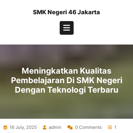
Skip
to
SMK Negeri 46 Jakarta
content
Open
Button
Meningkatkan Kualitas
Pembelajaran Di SMK Negeri
Dengan Teknologi Terbaru
16 July, 2025
admin
0 Comments
1