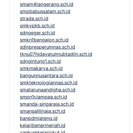
smam4tangerang.sch.id
smpbabussalam.sch.id
strada.sch.id
smkypkb.sch.id
sdngeger.sch.id
smkn1bengalon.sch.id
sdinpresperumnas.sch.id
tknu07hidayatulmubtadiin.sch.id
sdngintung1.sch.id
smkmakarya.sch.id
bangunnusantara.sch.id
smkteknologiannas.sch.id
smatarunaandigha.sch.id
smpn1ciampea.sch.id
smanda-singaraja.sch.id
smansaliliriaja.sch.id
banpdmjateng.id
kejaribenermeriah.id
yankumkejariokut.id