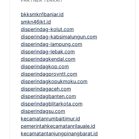
PARTNER TERKAIT
bkksmkn1banjar.id
smkn46jkt.id
disperindag-kolut.com
disperindag-kabsimalungun.com
disperindag-lampung.com
disperindag-lebak.com
disperindagkendal.com
disperindagkop.com
disperindagprovntt.com
disperindagkopukmoku.com
disperindagaceh.com
disperindagbanten.com
disperindagblitarkota.com
disperindagsu.com
kecamatanrumbaitimur.id
pemerintahkecamatanrilauale.id
kecamatantanjungpinangbarat.id