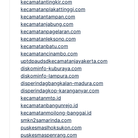
kecamatantingkir.com
kecamatanplakattinggi.com
kecamatantampan.com
kecamatanjabung.com
kecamatanpagelaran.com
kecamatanleksono.com
kecamatanbatu.com
kecamatancinambo.com
uptdpaudsdkecamatanjayakerta.com
diskominfo-kuburaya.com
diskominfo-lampura.com
disperindagbangkalan-madura.com
disperindagkop-karanganyar.com
kecamatanmtp.id
kecamatanbangunrejo.id
kecamatanmoilong-banggai.id
smkn2samarinda.com
puskesmaslhoksukon.com
puskesmaspenrang.com