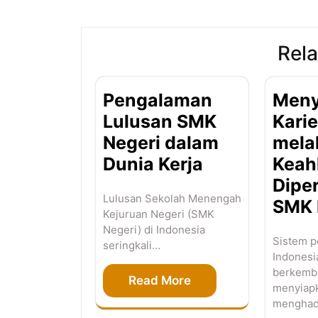
Rela
Pengalaman
Men
Lulusan SMK
Karie
Negeri dalam
mela
Dunia Kerja
Keah
Diper
Lulusan Sekolah Menengah
SMK 
Kejuruan Negeri (SMK
Negeri) di Indonesia
Sistem p
seringkali…
Indonesi
berkemb
Read More
menyiap
menghad