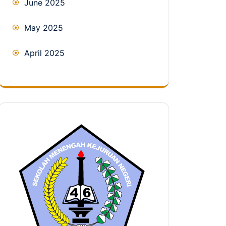
June 2025
May 2025
April 2025