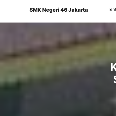
Skip
to
SMK Negeri 46 Jakarta
Ten
content
K