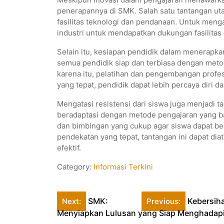
penerapannya di SMK. Salah satu tantangan ut
fasilitas teknologi dan pendanaan. Untuk menga
industri untuk mendapatkan dukungan fasilitas
Selain itu, kesiapan pendidik dalam menerapkan
semua pendidik siap dan terbiasa dengan meto
karena itu, pelatihan dan pengembangan profes
yang tepat, pendidik dapat lebih percaya diri 
Mengatasi resistensi dari siswa juga menjadi 
beradaptasi dengan metode pengajaran yang ba
dan bimbingan yang cukup agar siswa dapat b
pendekatan yang tepat, tantangan ini dapat dia
efektif.
Category:
Informasi Terkini
Post
SMK:
Kebersih
Next:
Previous:
Menyiapkan Lulusan yang Siap Menghadapi
navigation