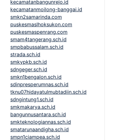
kecamatanbangunrejo.id
kecamatanmoilong-banggai.id
smkn2samarinda.com
puskesmaslhoksukon.com
puskesmaspenrang.com
smam4tangerang.sch.id
smpbabussalam.sch.id
strada.sch.id
smkypkb.sch.id
sdngeger.sch.id
smkn1bengalon.sch.id
sdinpresperumnas.sch.id
tknu07hidayatulmubtadiin.sch.id
sdngintung1.sch.id
smkmakarya.sch.id
bangunnusantara.sch.id
smkteknologiannas.sch.id
smatarunaandigha.sch.id
smpn1ciampea.sch.id