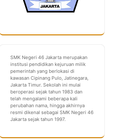
SMK Negeri 46 Jakarta merupakan
institusi pendidikan kejuruan milik
pemerintah yang berlokasi di
kawasan Cipinang Pulo, Jatinegara,
Jakarta Timur. Sekolah ini mulai
beroperasi sejak tahun 1983 dan
telah mengalami beberapa kali
perubahan nama, hingga akhirnya
resmi dikenal sebagai SMK Negeri 46
Jakarta sejak tahun 1997.