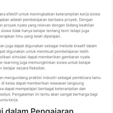
ara efektif untuk meningkatkan keterampilan kerja siswa
rapkan adalah pembelajaran berbasis proyek. Dengan
an proyek nyata yang relevan dengan bidang keahlian
iswa tidak hanya belajar tentang teori tetapi juga
pkan ilmu yang telah dipelajari.
ran juga dapat digunakan sebagai metode kreatif dalam
apat digunakan untuk membuat pembelajaran lebih
aplikasi simulasi dapat memberikan gambaran nyata
rm e-learning juga memungkinkan siswa untuk belajar
belajar secara fleksibel.
an mengundang praktisi industri sebagai pembicara tamu
tri di kelas dapat memberikan wawasan langsung
a dapat mempelajari berbagai keterampilan dan
rsebut. Pengalaman ini tentu akan sangat berharga bagi
nia kerja.
i dalam Pengajaran