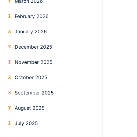
March 2026
February 2026
January 2026
December 2025
November 2025
October 2025
September 2025
August 2025
July 2025