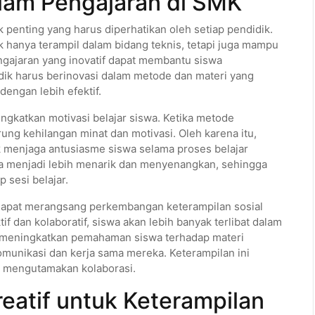
alam Pengajaran di SMK
 penting yang harus diperhatikan oleh setiap pendidik.
ak hanya terampil dalam bidang teknis, tetapi juga mampu
pengajaran yang inovatif dapat membantu siswa
ik harus berinovasi dalam metode dan materi yang
dengan lebih efektif.
ingkatkan motivasi belajar siswa. Ketika metode
ng kehilangan minat dan motivasi. Oleh karena itu,
k menjaga antusiasme siswa selama proses belajar
isa menjadi lebih menarik dan menyenangkan, sehingga
 sesi belajar.
a dapat merangsang perkembangan keterampilan sosial
f dan kolaboratif, siswa akan lebih banyak terlibat dalam
ya meningkatkan pemahaman siswa terhadap materi
omunikasi dan kerja sama mereka. Keterampilan ini
n mengutamakan kolaborasi.
eatif untuk Keterampilan