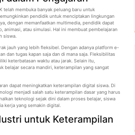
K telah membuka banyak peluang baru untuk
 memungkinkan pendidik untuk menciptakan lingkungan
alnya, dengan memanfaatkan multimedia, pendidik dapat
, animasi, atau simulasi. Hal ini membuat pembelajaran
h siswa.
k jauh yang lebih fleksibel. Dengan adanya platform e-
n dan tugas kapan saja dan di mana saja. Fleksibilitas
i keterbatasan waktu atau jarak. Selain itu,
uk belajar secara mandiri, keterampilan yang sangat
ran dapat meningkatkan keterampilan digital siswa. Di
nologi menjadi salah satu keterampilan dasar yang harus
alkan teknologi sejak dini dalam proses belajar, siswa
 kerja yang semakin digital.
ustri untuk Keterampilan