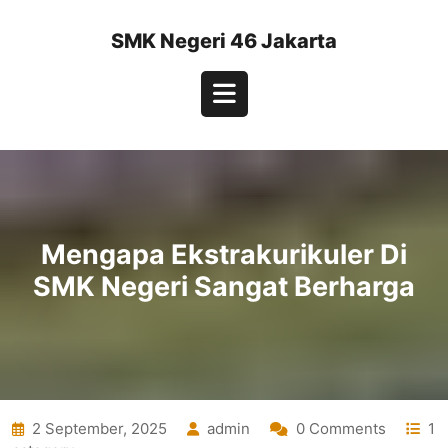
Skip
to
SMK Negeri 46 Jakarta
content
Open
Button
Mengapa Ekstrakurikuler Di
SMK Negeri Sangat Berharga
2 September, 2025
admin
0 Comments
1