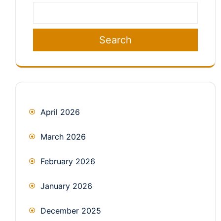
Search
April 2026
March 2026
February 2026
January 2026
December 2025