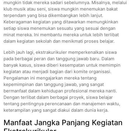
mungkin tidak mereka sadari sebelumnya. Misalnya, melalui
klub musik atau seni, siswa mungkin menemukan bakat
terpendam yang bisa dikembangkan lebih lanjut.
Keberagaman kegiatan yang ditawarkan memungkinkan
setiap siswa menemukan sesuatu yang sesuai dengan
minat mereka. Ini membantu mereka untuk lebih terlibat
dalam kegiatan sekolah dan menikmati proses belajar.
Lebih jauh lagi, ekstrakurikuler memperkenalkan siswa
pada berbagai peran dan tanggung jawab baru. Dalam
banyak kasus, siswa diberi kesempatan untuk memimpin
kegiatan atau menjadi bagian dari komite organisasi.
Pengalaman ini mengajarkan mereka tentang
kepemimpinan dan tanggung jawab, yang sangat
bermanfaat dalam kehidupan profesional mereka nanti.
Dengan terlibat dalam berbagai proyek, siswa belajar
tentang pentingnya perencanaan dan manajemen waktu,
keterampilan yang sangat diakui dalam dunia kerja.
Manfaat Jangka Panjang Kegiatan