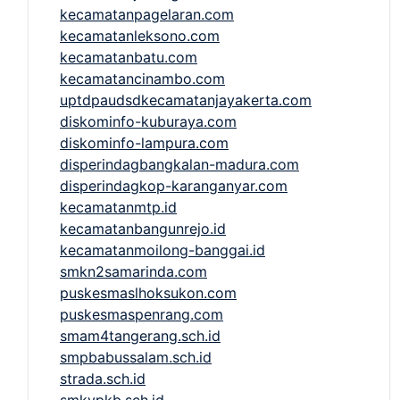
kecamatanpagelaran.com
kecamatanleksono.com
kecamatanbatu.com
kecamatancinambo.com
uptdpaudsdkecamatanjayakerta.com
diskominfo-kuburaya.com
diskominfo-lampura.com
disperindagbangkalan-madura.com
disperindagkop-karanganyar.com
kecamatanmtp.id
kecamatanbangunrejo.id
kecamatanmoilong-banggai.id
smkn2samarinda.com
puskesmaslhoksukon.com
puskesmaspenrang.com
smam4tangerang.sch.id
smpbabussalam.sch.id
strada.sch.id
smkypkb.sch.id