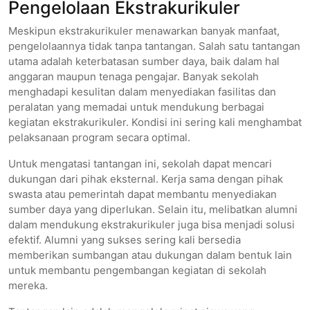
Pengelolaan Ekstrakurikuler
Meskipun ekstrakurikuler menawarkan banyak manfaat,
pengelolaannya tidak tanpa tantangan. Salah satu tantangan
utama adalah keterbatasan sumber daya, baik dalam hal
anggaran maupun tenaga pengajar. Banyak sekolah
menghadapi kesulitan dalam menyediakan fasilitas dan
peralatan yang memadai untuk mendukung berbagai
kegiatan ekstrakurikuler. Kondisi ini sering kali menghambat
pelaksanaan program secara optimal.
Untuk mengatasi tantangan ini, sekolah dapat mencari
dukungan dari pihak eksternal. Kerja sama dengan pihak
swasta atau pemerintah dapat membantu menyediakan
sumber daya yang diperlukan. Selain itu, melibatkan alumni
dalam mendukung ekstrakurikuler juga bisa menjadi solusi
efektif. Alumni yang sukses sering kali bersedia
memberikan sumbangan atau dukungan dalam bentuk lain
untuk membantu pengembangan kegiatan di sekolah
mereka.