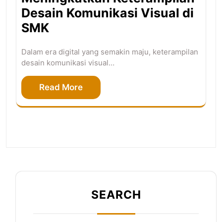
Desain Komunikasi Visual di
SMK
Dalam era digital yang semakin maju, keterampilan
desain komunikasi visual…
Read More
SEARCH