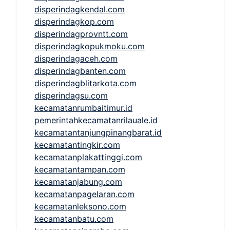
disperindagkendal.com
disperindagkop.com
disperindagprovntt.com
disperindagkopukmoku.com
disperindagaceh.com
disperindagbanten.com
disperindagblitarkota.com
disperindagsu.com
kecamatanrumbaitimur.id
pemerintahkecamatanrilauale.id
kecamatantanjungpinangbarat.id
kecamatantingkir.com
kecamatanplakattinggi.com
kecamatantampan.com
kecamatanjabung.com
kecamatanpagelaran.com
kecamatanleksono.com
kecamatanbatu.com