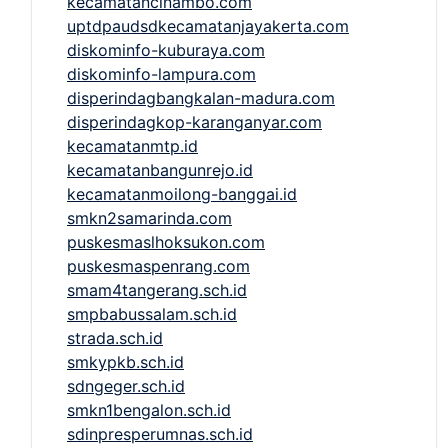
kecamatancinambo.com
uptdpaudsdkecamatanjayakerta.com
diskominfo-kuburaya.com
diskominfo-lampura.com
disperindagbangkalan-madura.com
disperindagkop-karanganyar.com
kecamatanmtp.id
kecamatanbangunrejo.id
kecamatanmoilong-banggai.id
smkn2samarinda.com
puskesmaslhoksukon.com
puskesmaspenrang.com
smam4tangerang.sch.id
smpbabussalam.sch.id
strada.sch.id
smkypkb.sch.id
sdngeger.sch.id
smkn1bengalon.sch.id
sdinpresperumnas.sch.id