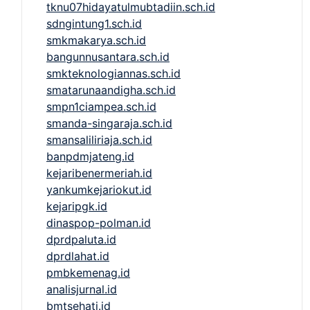
tknu07hidayatulmubtadiin.sch.id
sdngintung1.sch.id
smkmakarya.sch.id
bangunnusantara.sch.id
smkteknologiannas.sch.id
smatarunaandigha.sch.id
smpn1ciampea.sch.id
smanda-singaraja.sch.id
smansaliliriaja.sch.id
banpdmjateng.id
kejaribenermeriah.id
yankumkejariokut.id
kejaripgk.id
dinaspop-polman.id
dprdpaluta.id
dprdlahat.id
pmbkemenag.id
analisjurnal.id
bmtsehati.id