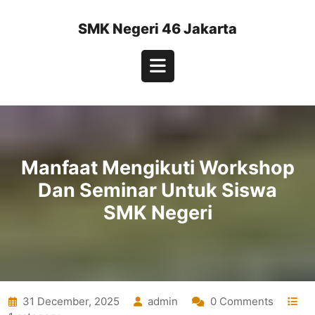
Skip
to
SMK Negeri 46 Jakarta
content
Open
Button
Manfaat Mengikuti Workshop
Dan Seminar Untuk Siswa
SMK Negeri
31 December, 2025
admin
0 Comments