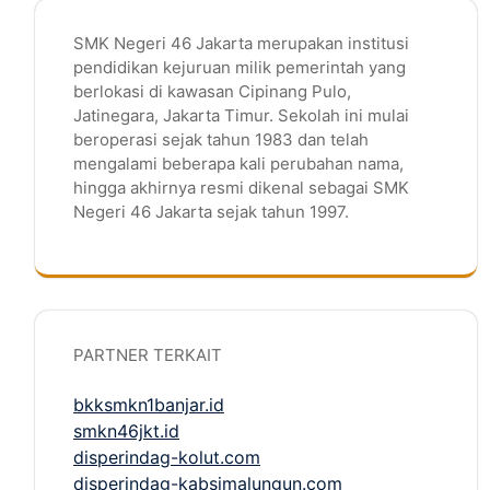
SMK Negeri 46 Jakarta merupakan institusi
pendidikan kejuruan milik pemerintah yang
berlokasi di kawasan Cipinang Pulo,
Jatinegara, Jakarta Timur. Sekolah ini mulai
beroperasi sejak tahun 1983 dan telah
mengalami beberapa kali perubahan nama,
hingga akhirnya resmi dikenal sebagai SMK
Negeri 46 Jakarta sejak tahun 1997.
PARTNER TERKAIT
bkksmkn1banjar.id
smkn46jkt.id
disperindag-kolut.com
disperindag-kabsimalungun.com