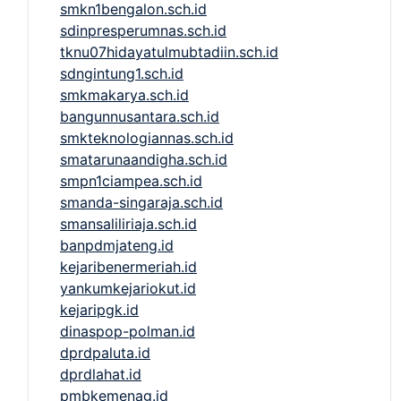
smkn1bengalon.sch.id
sdinpresperumnas.sch.id
tknu07hidayatulmubtadiin.sch.id
sdngintung1.sch.id
smkmakarya.sch.id
bangunnusantara.sch.id
smkteknologiannas.sch.id
smatarunaandigha.sch.id
smpn1ciampea.sch.id
smanda-singaraja.sch.id
smansaliliriaja.sch.id
banpdmjateng.id
kejaribenermeriah.id
yankumkejariokut.id
kejaripgk.id
dinaspop-polman.id
dprdpaluta.id
dprdlahat.id
pmbkemenag.id