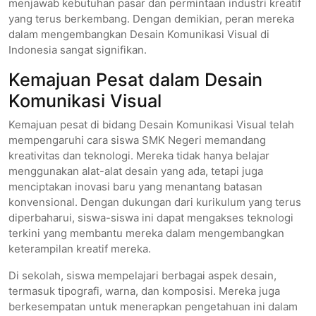
menjawab kebutuhan pasar dan permintaan industri kreatif
yang terus berkembang. Dengan demikian, peran mereka
dalam mengembangkan Desain Komunikasi Visual di
Indonesia sangat signifikan.
Kemajuan Pesat dalam Desain
Komunikasi Visual
Kemajuan pesat di bidang Desain Komunikasi Visual telah
mempengaruhi cara siswa SMK Negeri memandang
kreativitas dan teknologi. Mereka tidak hanya belajar
menggunakan alat-alat desain yang ada, tetapi juga
menciptakan inovasi baru yang menantang batasan
konvensional. Dengan dukungan dari kurikulum yang terus
diperbaharui, siswa-siswa ini dapat mengakses teknologi
terkini yang membantu mereka dalam mengembangkan
keterampilan kreatif mereka.
Di sekolah, siswa mempelajari berbagai aspek desain,
termasuk tipografi, warna, dan komposisi. Mereka juga
berkesempatan untuk menerapkan pengetahuan ini dalam