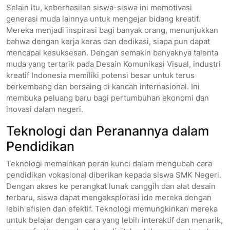
Selain itu, keberhasilan siswa-siswa ini memotivasi
generasi muda lainnya untuk mengejar bidang kreatif.
Mereka menjadi inspirasi bagi banyak orang, menunjukkan
bahwa dengan kerja keras dan dedikasi, siapa pun dapat
mencapai kesuksesan. Dengan semakin banyaknya talenta
muda yang tertarik pada Desain Komunikasi Visual, industri
kreatif Indonesia memiliki potensi besar untuk terus
berkembang dan bersaing di kancah internasional. Ini
membuka peluang baru bagi pertumbuhan ekonomi dan
inovasi dalam negeri.
Teknologi dan Peranannya dalam
Pendidikan
Teknologi memainkan peran kunci dalam mengubah cara
pendidikan vokasional diberikan kepada siswa SMK Negeri.
Dengan akses ke perangkat lunak canggih dan alat desain
terbaru, siswa dapat mengeksplorasi ide mereka dengan
lebih efisien dan efektif. Teknologi memungkinkan mereka
untuk belajar dengan cara yang lebih interaktif dan menarik,