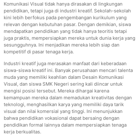
Komunikasi Visual tidak hanya dirasakan di lingkungan
pendidikan, tetapi juga di industri kreatif. Sekolah-sekolah
kini lebih berfokus pada pengembangan kurikulum yang
relevan dengan kebutuhan pasar. Dengan demikian, siswa
mendapatkan pendidikan yang tidak hanya teoritis tetapi
juga praktis, mempersiapkan mereka untuk dunia kerja yang
sesungguhnya. Ini menjadikan mereka lebih siap dan
kompetitif di pasar tenaga kerja.
Industri kreatif juga merasakan manfaat dari keberadaan
siswa-siswa kreatif ini. Banyak perusahaan mencari talenta
muda yang memiliki keahlian dalam Desain Komunikasi
Visual, dan siswa SMK Negeri sering kali diincar untuk
mengisi posisi tersebut. Mereka dihargai karena
kemampuan mereka dalam memadukan kreativitas dengan
teknologi, menghasilkan karya yang memiliki daya tarik
visual dan nilai komersial yang tinggi. Ini menunjukkan
bahwa pendidikan vokasional dapat bersaing dengan
pendidikan formal lainnya dalam mempersiapkan tenaga
kerja berkualitas.