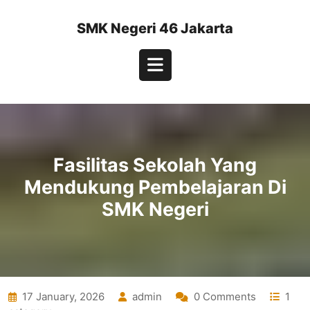
Skip
to
SMK Negeri 46 Jakarta
content
Open
Button
Fasilitas Sekolah Yang
Mendukung Pembelajaran Di
SMK Negeri
17 January, 2026
admin
0 Comments
1