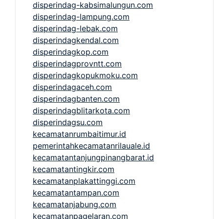
disperindag-kabsimalungun.com
disperindag-lampung.com
disperindag-lebak.com
disperindagkendal.com
disperindagkop.com
disperindagprovntt.com
disperindagkopukmoku.com
disperindagaceh.com
disperindagbanten.com
disperindagblitarkota.com
disperindagsu.com
kecamatanrumbaitimur.id
pemerintahkecamatanrilauale.id
kecamatantanjungpinangbarat.id
kecamatantingkir.com
kecamatanplakattinggi.com
kecamatantampan.com
kecamatanjabung.com
kecamatanpagelaran.com