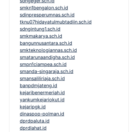
sdngeger.sch.id
smkn1bengalon.sch.id
sdinpresperumnas.sch.id
tknu07hidayatulmubtadiin.sch.id
sdngintung1.sch.id
smkmakarya.sch.id
bangunnusantara.sch.id
smkteknologiannas.sch.id
smatarunaandigha.sch.id
smpn1ciampea.sch.id
smanda-singaraja.sch.id
smansaliliriaja.sch.id
banpdmjateng.id
kejaribenermeriah.id
yankumkejariokut.id
kejaripgk.id
dinaspop-polman.id
dprdpaluta.id
dprdlahat.id