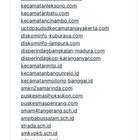
kecamatanleksono.com
kecamatanbatu.com
kecamatancinambo.com
uptdpaudsdkecamatanjayakerta.com
diskominfo-kuburaya.com
diskominfo-lampura.com
disperindagbangkalan-madura.com
disperindagkop-karanganyar.com
kecamatanmtp.id
kecamatanbangunrejo.id
kecamatanmoilong-banggai.id
smkn2samarinda.com
puskesmaslhoksukon.com
puskesmaspenrang.com
smam4tangerang.sch.id
smpbabussalam.sch.id
strada.sch.id
smkypkb.sch.id