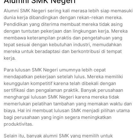
Alumni SMK Negeri
Alumni SMK Negeri sering kali merasa lebih siap memasuki
dunia kerja dibandingkan dengan rekan-rekan mereka.
Pendidikan yang diterima membuat mereka tidak asing
dengan tuntutan pekerjaan dan lingkungan kerja. Mereka
membawa keterampilan praktis dan pengetahuan yang
tepat sesuai dengan kebutuhan industri, memudahkan
mereka untuk beradaptasi dan berkontribusi di tempat
kerja.
Para lulusan SMK Negeri umumnya lebih cepat
mendapatkan pekerjaan setelah lulus. Mereka memiliki
keunggulan kompetitif karena telah dibekali dengan
sertifikasi dan pengalaman praktik. Banyak perusahaan
menghargai lulusan SMK Negeri karena mereka tidak
memerlukan pelatihan tambahan yang memakan waktu dan
biaya. Hal ini membuat lulusan SMK menjadi pilihan utama
bagi perusahaan yang ingin segera meningkatkan
produktivitas.
Selain itu, banyak alumni SMK yang memilih untuk