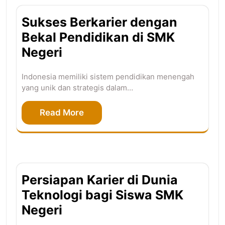
Sukses Berkarier dengan
Bekal Pendidikan di SMK
Negeri
Indonesia memiliki sistem pendidikan menengah
yang unik dan strategis dalam…
Read More
Persiapan Karier di Dunia
Teknologi bagi Siswa SMK
Negeri