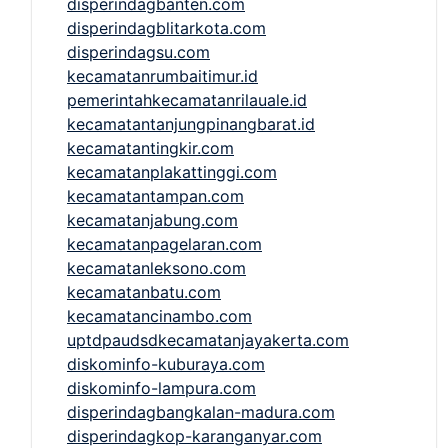
disperindagbanten.com
disperindagblitarkota.com
disperindagsu.com
kecamatanrumbaitimur.id
pemerintahkecamatanrilauale.id
kecamatantanjungpinangbarat.id
kecamatantingkir.com
kecamatanplakattinggi.com
kecamatantampan.com
kecamatanjabung.com
kecamatanpagelaran.com
kecamatanleksono.com
kecamatanbatu.com
kecamatancinambo.com
uptdpaudsdkecamatanjayakerta.com
diskominfo-kuburaya.com
diskominfo-lampura.com
disperindagbangkalan-madura.com
disperindagkop-karanganyar.com