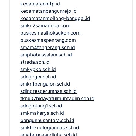
kecamatanmtp.id
kecamatanbangunrejo.id
kecamatanmoilong-banggai.id
smkn2samarinda.com
puskesmaslhoksukon.com
puskesmaspenrang.com
smam4tangerang.sch.id
smpbabussalam.sch.id
strada.sch.id
smkypkb.sch.id
sdngeger.sch.id
smkn1bengalon.sch.id
sdinpresperumnas.sch.id
tknu07hidayatulmubtadiin.sch.id
sdngintung1.sch.id
smkmakarya.sch.id
bangunnusantara.sch.id
smkteknologiannas.sch.id
smatarunaandigha.sch.id