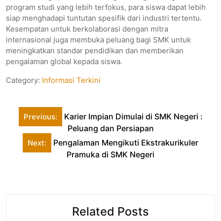
program studi yang lebih terfokus, para siswa dapat lebih
siap menghadapi tuntutan spesifik dari industri tertentu.
Kesempatan untuk berkolaborasi dengan mitra
internasional juga membuka peluang bagi SMK untuk
meningkatkan standar pendidikan dan memberikan
pengalaman global kepada siswa.
Category:
Informasi Terkini
Post
Karier Impian Dimulai di SMK Negeri :
Previous:
navigation
Peluang dan Persiapan
Pengalaman Mengikuti Ekstrakurikuler
Next:
Pramuka di SMK Negeri
Related Posts